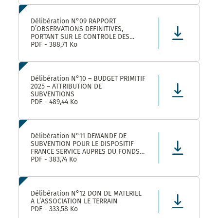
LEZ ET SES ETABLISSEMENTS
RATTACHÉS POUR LA FOURNITURE, LA
LIVRAISON ET LA GESTION DE TITRES
Délibération N°09 RAPPORT
RESTAURANT E
D’OBSERVATIONS DEFINITIVES,
PORTANT SUR LE CONTROLE DES
COMPTES ET DE LA GESTION DE
PDF - 388,71 Ko
MONTPELLIER MEDITERRANEE
METROPOLE AU TITRE DES EXERCICES
2019 ET SUIVANTS
Délibération N°10 – BUDGET PRIMITIF
2025 – ATTRIBUTION DE
SUBVENTIONS
PDF - 489,44 Ko
Délibération N°11 DEMANDE DE
SUBVENTION POUR LE DISPOSITIF
FRANCE SERVICE AUPRES DU FONDS
NATIONAL D’AMENAGEMENT ET DE
PDF - 383,74 Ko
DEVELOPPEMENT DU TERRITOIRE ET
DU FONDS NATIONAL FRANCE
SERVICES AU TITRE DE L’ANNEE 2025
Délibération N°12 DON DE MATERIEL
A L’ASSOCIATION LE TERRAIN
PDF - 333,58 Ko