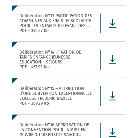
Délibération N°13 PARTICIPATION DES
COMMUNES AUX FRAIS DE SCOLARITE
POUR LES ENFANTS RELEVANT DES
DISPOSITIFS ULISS ET DAR
PDF - 392,37 Ko
SCOLARISES DANS LES ECOLES
CASTELNAUVIENNES
Délibération N°14 -FIXATION DE
TARIFS ENFANCE JEUNESSE
EDUCATION – SEJOURS
PDF - 467,93 Ko
Délibération N°15 – ATTRIBUTION
D’UNE SUBVENTION EXCEPTIONNELLE
COLLEGE FREDERIC BAZILLE
PDF - 369,29 Ko
Délibération N°16 APPROBATION DE
LA CONVENTION POUR LA MISE EN
ŒUVRE DU DISPOSITIF SAVOIR