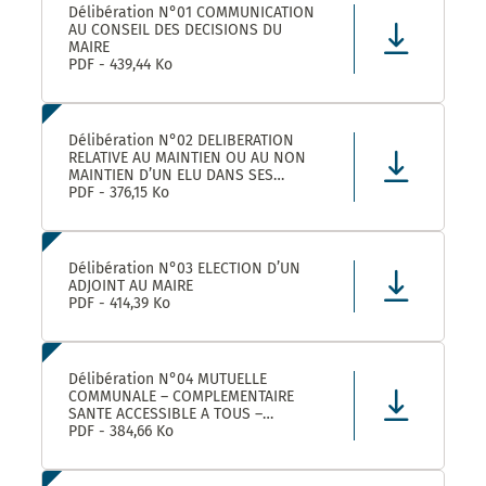
Délibération N°01 COMMUNICATION
AU CONSEIL DES DECISIONS DU
MAIRE
PDF - 439,44 Ko
Délibération N°02 DELIBERATION
RELATIVE AU MAINTIEN OU AU NON
MAINTIEN D’UN ELU DANS SES
FONCTIONS D’ADJOINT AU MAIRE
PDF - 376,15 Ko
Délibération N°03 ELECTION D’UN
ADJOINT AU MAIRE
PDF - 414,39 Ko
Délibération N°04 MUTUELLE
COMMUNALE – COMPLEMENTAIRE
SANTE ACCESSIBLE A TOUS –
CONVENTION DE PARTENARIAT AVEC
PDF - 384,66 Ko
LA MUTUELLE FAMILIALE –
APPROBATION ET AUTORISATION DE
SIGNATURE