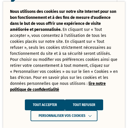
Liste des délibérations examinées
Nous utilisons des cookies sur notre site Internet pour son
Conseil Municipal 17 mars 2025
bon fonctionnement et à des fins de mesure d'audience
PDF - 121,08 Ko
dans le but de vous offrir une expérience de visite
améliorée et personnalisée.
En cliquant sur « Tout
accepter », vous consentez à l'utilisation de tous les
Ordre du jour du Conseil Municipal 17
cookies placés sur notre site. En cliquant sur « Tout
mars 2025
PDF - 73,70 Ko
refuser », seuls les cookies strictement nécessaires au
fonctionnement du site et à sa sécurité seront utilisés.
Pour choisir ou modifier vos préférences cookies ainsi que
retirer votre consentement à tout moment, cliquez sur
Tout
« Personnaliser vos cookies » ou sur le lien « Cookies » en
télécharger
bas d'écran. Pour en savoir plus sur les cookies et les
données personnelles que nous utilisons :
lire notre
politique de confidentialité
Juin
Ressources de Juin 2025
TOUT ACCEPTER
TOUT REFUSER
Convocation Conseil Municipal du 30
PERSONNALISER VOS COOKIES
juin 2025
PDF - 231,28 Ko