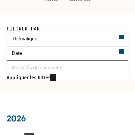
Filtres de recherche des documents
FILTRER PAR
Filtrer par thématique
Filtrer par date
Filtrer par mots-clés
Appliquer les filtres
2026