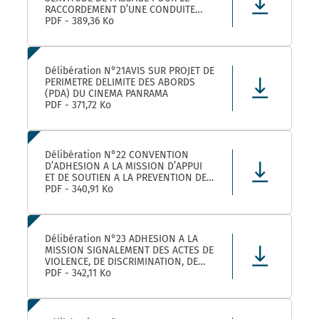
RACCORDEMENT D’UNE CONDUITE
EAUX PLUVIALES DANS LE CADRE DE
PDF - 389,36 Ko
L’OPERATION SOLENZANA 1825
AVENUE DE L’EUROPE SUR LA
PARCELLE COMMUNALE CN 170
Délibération N°21AVIS SUR PROJET DE
PERIMETRE DELIMITE DES ABORDS
(PDA) DU CINEMA PANRAMA
PDF - 371,72 Ko
Délibération N°22 CONVENTION
D’ADHESION A LA MISSION D’APPUI
ET DE SOUTIEN A LA PREVENTION DES
RISQUES PROFESSIONNELS
PDF - 340,91 Ko
Délibération N°23 ADHESION A LA
MISSION SIGNALEMENT DES ACTES DE
VIOLENCE, DE DISCRIMINATION, DE
HARCELEMENT ET D’AGISSEMENTS
PDF - 342,11 Ko
SEXISTES PROPOSEE PAR LE CDG34