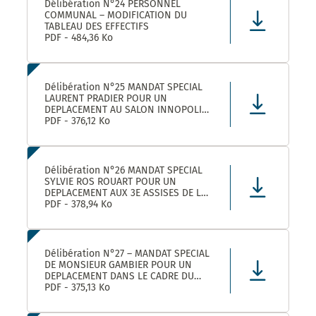
Délibération N°24 PERSONNEL
COMMUNAL – MODIFICATION DU
TABLEAU DES EFFECTIFS
PDF - 484,36 Ko
Délibération N°25 MANDAT SPECIAL
LAURENT PRADIER POUR UN
DEPLACEMENT AU SALON INNOPOLIS
A PARIS
PDF - 376,12 Ko
Délibération N°26 MANDAT SPECIAL
SYLVIE ROS ROUART POUR UN
DEPLACEMENT AUX 3E ASSISES DE LA
VOIE D’ARLES A ARLES
PDF - 378,94 Ko
Délibération N°27 – MANDAT SPECIAL
DE MONSIEUR GAMBIER POUR UN
DEPLACEMENT DANS LE CADRE DU
FORUM DES ELUS INFO JEUNES A
PDF - 375,13 Ko
PARIS