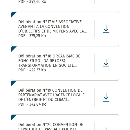
ROULER A VELO AVEC MONTPELLIER
PDF - 392,46 Ko
MEDITERRANEE METROPOLE
Délibération N°17 VIE ASSOCIATIVE –
AVENANT A LA CONVENTION
D’OBJECTIFS ET DE MOYENS AVEC LA
FEDERATION REGIONALE DES
PDF - 375,25 Ko
MAISONS DES JEUNES ET DE LA
CULTURE OCCITANIE POUR L’ANNEE
2025 DANS LE CADRE DE LA
CONVENTION DE PARTENARIAT SIGNEE
Délibération N°18 ORGANISME DE
POUR LA
FONCIER SOLIDAIRE (OFS) –
TRANSFORMATION EN SOCIETE
COOPERATIVE D’INTERET COLLECTIF
PDF - 422,37 Ko
(SCIC) – PRISE DE PARTICIPATION AU
CAPITAL – APPROBATION –
AUTORISATION DE SIGNATURE
Délibération N°19 CONVENTION DE
PARTENARIAT AVEC L’AGENCE LOCALE
DE L’ENERGIE ET DU CLIMAT
MONTPELLIER METROPOLE :
PDF - 342,84 Ko
APPROBATION DE LA CONVENTION
Délibération N°20 CONVENTION DE
SERVITUDE DE PASSAGE POUR LE