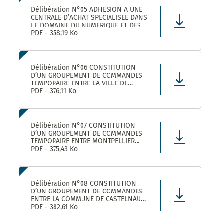
Délibération N°05 ADHESION A UNE
CENTRALE D’ACHAT SPECIALISEE DANS
LE DOMAINE DU NUMERIQUE ET DES
TELECOMS DENOMMEE « CANUT »
PDF - 358,19 Ko
Délibération N°06 CONSTITUTION
D’UN GROUPEMENT DE COMMANDES
TEMPORAIRE ENTRE LA VILLE DE
MONTPELLIER, LA COMMUNE DE
PDF - 376,11 Ko
CASTELNAU-LE-LEZ ET PLUSIEURS
AUTRES ACHETEURS PUBLICS POUR
L’ACHAT DE FOURNITURES
ADMINISTRATIVES DE BUREAU –
Délibération N°07 CONSTITUTION
ADHÉSION AU GROUPEMENT DE CO
D’UN GROUPEMENT DE COMMANDES
TEMPORAIRE ENTRE MONTPELLIER
MEDITERRANEE METROPOLE, LA VILLE
PDF - 375,43 Ko
DE CASTELNAU-LE-LEZ, ET PLUSIEURS
AUTRES ACHETEURS PUBLICS POUR LA
FOURNITURE DE PRODUITS ET
MATERIELS D’ENTRETIEN DES LOCAUX
Délibération N°08 CONSTITUTION
– ADHÉS
D’UN GROUPEMENT DE COMMANDES
ENTRE LA COMMUNE DE CASTELNAU-
LE-LEZ, LE CENTRE COMMUNAL
PDF - 382,61 Ko
D’ACTION SOCIALE DE CASTELNAU-LE-