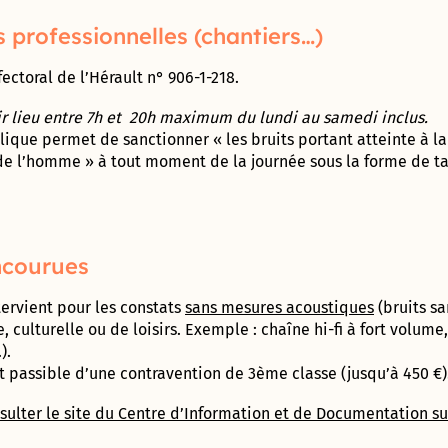
population
2017 –
Appaix
2020
és professionnelles (chantiers…)
Vie
Gymnase des
Administrative
Marianne D’Or
Perrières
ectoral de l’Hérault n° 906-1-218.
et Citoyenne
du
(Conseil
Développement
Départemental)
ir lieu entre 7h et 20h maximum du lundi au samedi inclus.
Durable – 2017
Direction
ique permet de sanctionner « les bruits portant atteinte à la
de
 de l’homme » à tout moment de la journée sous la forme de t
l’Enfance
Ville
ludique
&
Direction
sportive
de la
– 2013
Jeunesse
ncourues
et de
l’Education
Prix de la
tervient pour les constats
sans mesures acoustiques
(bruits sa
Communication
, culturelle ou de loisirs. Exemple : chaîne hi-fi à fort volum
responsable au
Direction de
).
concours des
l’Aménagement
Meilleurs Voeux
t passible d’une contravention de 3ème classe (jusqu’à 450 €)
& du
du Territoire –
Patrimoine
2010
sulter le site du Centre d’Information et de Documentation sur
(DAP) – Guichet
unique