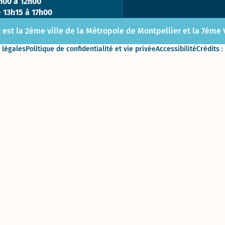
h00 à 12h00
Direction
e
13h15 à 17h00
des
Finances,
 est la 2ème ville de la Métropole de Montpellier et la 7ème Vi
de l’Achat
 légales
Politique de confidentialité et vie privée
Accessibilité
Crédits :
et de
l’Evaluation
Direction
des
ressources
humaines
Direction de la
Communication
Direction
des
Affaires
Culturelles
Service