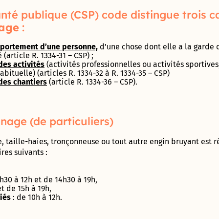
son
Rochet
CARON »
Label Or
et
entreprise
nté publique (CSP) code distingue trois c
« Territoire
vacances
Vaonis, une
nage
:
Maison
Innovant »
Tennis
success-story
France
club
astronomique
portement d’une personne,
d’une chose dont elle a la garde 
Services
municipal
Label
!
(article R. 1334-31 – CSP) ;
Prado
Terre
es activités
(activités professionnelles ou activités sportives,
Concorde
de
Le
Avec Le Clos
bituelle) (articles R. 1334-32 à R. 1334-35 – CSP)
Jeux
parcours
des chantiers
(article R. 1334-36 – CSP).
de l’Aube
Cabinet
2024
de santé
rouge et
du
Colette-
Garriga, cap
Maire
Besson
Prix de
sur
inage (de particuliers)
la
l’authenticité
Centre
Création
Boulodrome
!
Communal
Cap
municipal
e, taille-haies, tronçonneuse ou tout autre engin bruyant est 
d’Action
Com
« Henri
ires suivants :
Sociale
2018
Salvador »
h30 à 12h et de 14h30 à 19h,
Direction de
Démarche
Skate
et de 15h à 19h,
l’administration
Bâtiment
park
riés
: de 10h à 12h.
générale et des
Durable
municipal
services à la
Occitanie
Tom