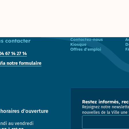
Prix
énergies
Pôle
citoyennes
Attractivité
– 2010 et
Patrimoine
2019
(Ex
Urbanisme
/ DPAE /
Liste des liens
Contactez-nous
A
s contacter
DAP)
Kiosque
D
Offres d'emploi
F
04 67 14 27 14
Centre
Technique
Via notre formulaire
Municipal
Direction
des
Moyens
Généraux
Restez informés, rec
Rejoignez notre newslette
Direction
horaires d’ouverture
nouvelles de la Ville une 
Adresse email pour la
des
Sports
undi au vendredi