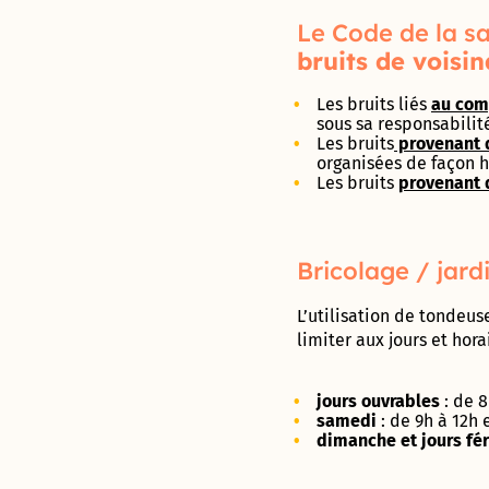
jardins
Déclarer
des
Forum : une
aventure
partagés
un
Proximités
Le Code de la sa
concertation
unique !
incident
Eurêka
citoyenne
bruits de voisi
jusqu’au 8
octobre
Les bruits liés
au com
sous sa responsabilité 
Les bruits
provenant d
Futur
organisées de façon ha
« visage »
Les bruits
provenant 
de la rue
d’Aquitaine
: donnez
votre avis
Bricolage / jard
jusqu’au 8
octobre !
L’utilisation de tondeus
limiter aux jours et hora
950 pièges
à
moustiques
jours ouvrables
: de 8
distribués
samedi
: de 9h à 12h 
aux
dimanche
et
jours
fé
habitants
du Devois