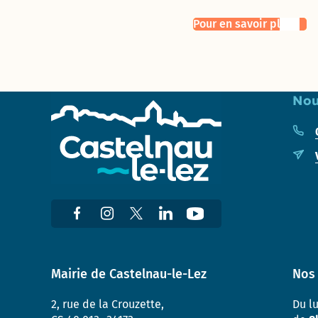
Enquête «
Pour en savoir plus
Ville
marchable
» : évaluez
la qualité
de la
marche à
Nou
Castelnau-
le-Lez !
Mairie de Castelnau-le-Lez
Nos 
2, rue de la Crouzette,
Du l