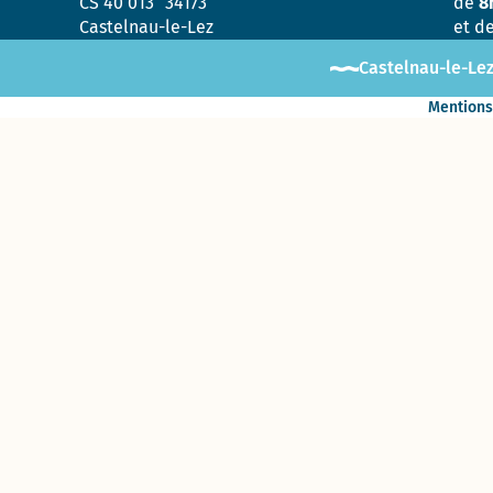
CS 40 013 34173
de
8
Castelnau-le-Lez
et d
Castelnau-le-Lez
Mentions