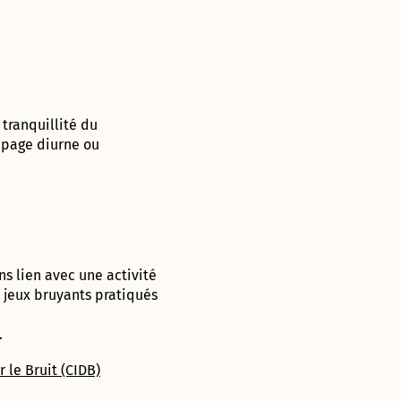
 tranquillité du
apage diurne ou
ns lien avec une activité
e, jeux bruyants pratiqués
.
 le Bruit (CIDB)