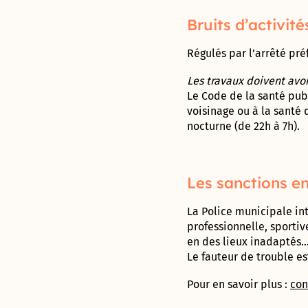
et de
Sablassou
Bruits d’activit
La
Régulés par l’arrêté préf
végétalisation
du Devois
Les travaux doivent avo
menée à bien
Le Code de la santé publ
voisinage ou à la santé
Un
nocturne (de 22h à 7h).
nouveau
jardin
partagé
: Le
Les sanctions e
Terrain
La Police municipale in
Consultation
professionnelle, sportive
sur le nom
en des lieux inadaptés…
de la
Le fauteur de trouble es
nouvelle
aire de jeux
Pour en savoir plus :
con
à Madiba