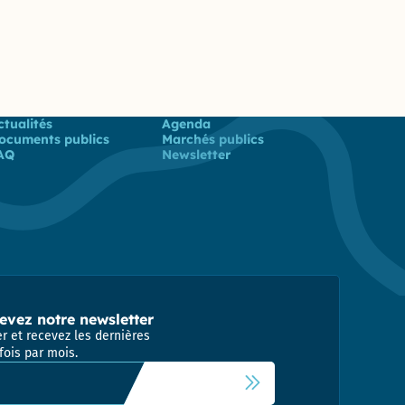
 utiles
ctualités
Agenda
ocuments publics
Marchés publics
AQ
Newsletter
evez notre newsletter
r et recevez les dernières
fois par mois.
 newsletter