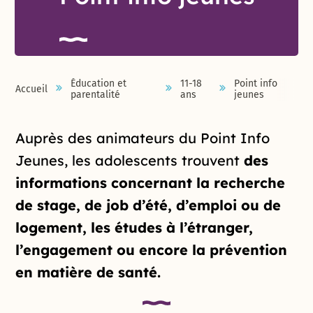
Éducation et
11-18
Point info
Accueil
parentalité
ans
jeunes
Introduction de la page
Auprès des animateurs du Point Info
Jeunes, les adolescents trouvent
des
informations concernant la recherche
de stage, de job d’été, d’emploi ou de
logement, les études à l’étranger,
l’engagement ou encore la prévention
en matière de santé.