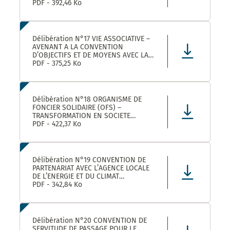
ROULER A VELO AVEC MONTPELLIER
PDF - 392,46 Ko
MEDITERRANEE METROPOLE
Délibération N°17 VIE ASSOCIATIVE –
AVENANT A LA CONVENTION
D’OBJECTIFS ET DE MOYENS AVEC LA
FEDERATION REGIONALE DES
PDF - 375,25 Ko
MAISONS DES JEUNES ET DE LA
CULTURE OCCITANIE POUR L’ANNEE
2025 DANS LE CADRE DE LA
CONVENTION DE PARTENARIAT SIGNEE
Délibération N°18 ORGANISME DE
POUR LA
FONCIER SOLIDAIRE (OFS) –
TRANSFORMATION EN SOCIETE
COOPERATIVE D’INTERET COLLECTIF
PDF - 422,37 Ko
(SCIC) – PRISE DE PARTICIPATION AU
CAPITAL – APPROBATION –
AUTORISATION DE SIGNATURE
Délibération N°19 CONVENTION DE
PARTENARIAT AVEC L’AGENCE LOCALE
DE L’ENERGIE ET DU CLIMAT
MONTPELLIER METROPOLE :
PDF - 342,84 Ko
APPROBATION DE LA CONVENTION
Délibération N°20 CONVENTION DE
SERVITUDE DE PASSAGE POUR LE