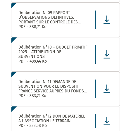
LEZ ET SES ETABLISSEMENTS
RATTACHÉS POUR LA FOURNITURE, LA
LIVRAISON ET LA GESTION DE TITRES
Délibération N°09 RAPPORT
RESTAURANT E
D’OBSERVATIONS DEFINITIVES,
PORTANT SUR LE CONTROLE DES
COMPTES ET DE LA GESTION DE
PDF - 388,71 Ko
MONTPELLIER MEDITERRANEE
METROPOLE AU TITRE DES EXERCICES
2019 ET SUIVANTS
Délibération N°10 – BUDGET PRIMITIF
2025 – ATTRIBUTION DE
SUBVENTIONS
PDF - 489,44 Ko
Délibération N°11 DEMANDE DE
SUBVENTION POUR LE DISPOSITIF
FRANCE SERVICE AUPRES DU FONDS
NATIONAL D’AMENAGEMENT ET DE
PDF - 383,74 Ko
DEVELOPPEMENT DU TERRITOIRE ET
DU FONDS NATIONAL FRANCE
SERVICES AU TITRE DE L’ANNEE 2025
Délibération N°12 DON DE MATERIEL
A L’ASSOCIATION LE TERRAIN
PDF - 333,58 Ko