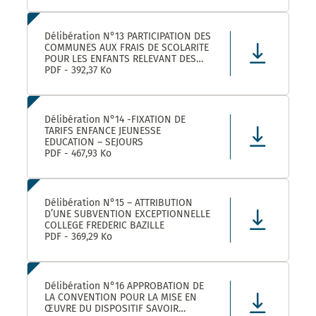
Délibération N°13 PARTICIPATION DES
COMMUNES AUX FRAIS DE SCOLARITE
POUR LES ENFANTS RELEVANT DES
DISPOSITIFS ULISS ET DAR
PDF - 392,37 Ko
SCOLARISES DANS LES ECOLES
CASTELNAUVIENNES
Délibération N°14 -FIXATION DE
TARIFS ENFANCE JEUNESSE
EDUCATION – SEJOURS
PDF - 467,93 Ko
Délibération N°15 – ATTRIBUTION
D’UNE SUBVENTION EXCEPTIONNELLE
COLLEGE FREDERIC BAZILLE
PDF - 369,29 Ko
Délibération N°16 APPROBATION DE
LA CONVENTION POUR LA MISE EN
ŒUVRE DU DISPOSITIF SAVOIR