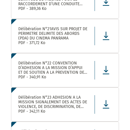
RACCORDEMENT D’UNE CONDUITE
EAUX PLUVIALES DANS LE CADRE DE
PDF - 389,36 Ko
L’OPERATION SOLENZANA 1825
AVENUE DE L’EUROPE SUR LA
PARCELLE COMMUNALE CN 170
Délibération N°21AVIS SUR PROJET DE
PERIMETRE DELIMITE DES ABORDS
(PDA) DU CINEMA PANRAMA
PDF - 371,72 Ko
Délibération N°22 CONVENTION
D’ADHESION A LA MISSION D’APPUI
ET DE SOUTIEN A LA PREVENTION DES
RISQUES PROFESSIONNELS
PDF - 340,91 Ko
Délibération N°23 ADHESION A LA
MISSION SIGNALEMENT DES ACTES DE
VIOLENCE, DE DISCRIMINATION, DE
HARCELEMENT ET D’AGISSEMENTS
PDF - 342,11 Ko
SEXISTES PROPOSEE PAR LE CDG34