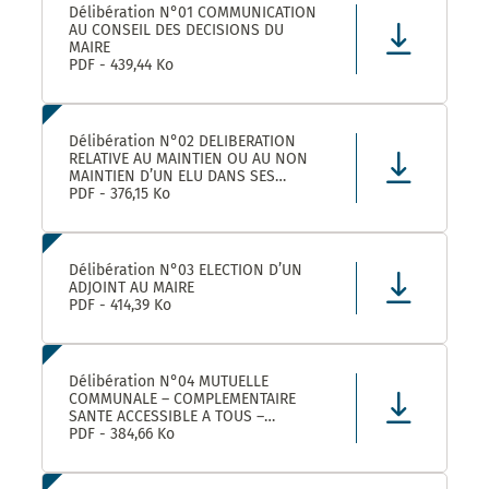
Délibération N°01 COMMUNICATION
AU CONSEIL DES DECISIONS DU
MAIRE
PDF - 439,44 Ko
Délibération N°02 DELIBERATION
RELATIVE AU MAINTIEN OU AU NON
MAINTIEN D’UN ELU DANS SES
FONCTIONS D’ADJOINT AU MAIRE
PDF - 376,15 Ko
Délibération N°03 ELECTION D’UN
ADJOINT AU MAIRE
PDF - 414,39 Ko
Délibération N°04 MUTUELLE
COMMUNALE – COMPLEMENTAIRE
SANTE ACCESSIBLE A TOUS –
CONVENTION DE PARTENARIAT AVEC
PDF - 384,66 Ko
LA MUTUELLE FAMILIALE –
APPROBATION ET AUTORISATION DE
SIGNATURE