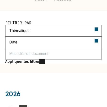
Filtres de recherche des documents
FILTRER PAR
Filtrer par thématique
Filtrer par date
Filtrer par mots-clés
Appliquer les filtres
2026