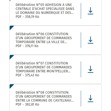
Délibération N°05 ADHESION A UNE
CENTRALE D’ACHAT SPECIALISEE DANS
LE DOMAINE DU NUMERIQUE ET DES
TELECOMS DENOMMEE « CANUT »
PDF - 358,19 Ko
Délibération N°06 CONSTITUTION
D’UN GROUPEMENT DE COMMANDES
TEMPORAIRE ENTRE LA VILLE DE
MONTPELLIER, LA COMMUNE DE
PDF - 376,11 Ko
CASTELNAU-LE-LEZ ET PLUSIEURS
AUTRES ACHETEURS PUBLICS POUR
L’ACHAT DE FOURNITURES
ADMINISTRATIVES DE BUREAU –
Délibération N°07 CONSTITUTION
ADHÉSION AU GROUPEMENT DE CO
D’UN GROUPEMENT DE COMMANDES
TEMPORAIRE ENTRE MONTPELLIER
MEDITERRANEE METROPOLE, LA VILLE
PDF - 375,43 Ko
DE CASTELNAU-LE-LEZ, ET PLUSIEURS
AUTRES ACHETEURS PUBLICS POUR LA
FOURNITURE DE PRODUITS ET
MATERIELS D’ENTRETIEN DES LOCAUX
Délibération N°08 CONSTITUTION
– ADHÉS
D’UN GROUPEMENT DE COMMANDES
ENTRE LA COMMUNE DE CASTELNAU-
LE-LEZ, LE CENTRE COMMUNAL
PDF - 382,61 Ko
D’ACTION SOCIALE DE CASTELNAU-LE-