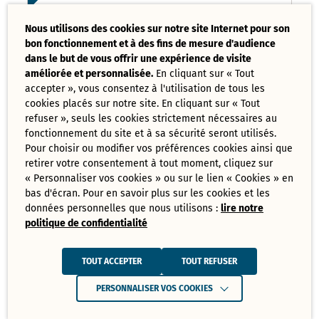
Liste des délibérations examinées
Nous utilisons des cookies sur notre site Internet pour son
Conseil Municipal 17 mars 2025
bon fonctionnement et à des fins de mesure d'audience
PDF - 121,08 Ko
dans le but de vous offrir une expérience de visite
améliorée et personnalisée.
En cliquant sur « Tout
accepter », vous consentez à l'utilisation de tous les
Ordre du jour du Conseil Municipal 17
cookies placés sur notre site. En cliquant sur « Tout
mars 2025
PDF - 73,70 Ko
refuser », seuls les cookies strictement nécessaires au
fonctionnement du site et à sa sécurité seront utilisés.
Pour choisir ou modifier vos préférences cookies ainsi que
retirer votre consentement à tout moment, cliquez sur
Tout
« Personnaliser vos cookies » ou sur le lien « Cookies » en
télécharger
bas d'écran. Pour en savoir plus sur les cookies et les
données personnelles que nous utilisons :
lire notre
politique de confidentialité
Juin
Ressources de Juin 2025
TOUT ACCEPTER
TOUT REFUSER
Convocation Conseil Municipal du 30
PERSONNALISER VOS COOKIES
juin 2025
PDF - 231,28 Ko