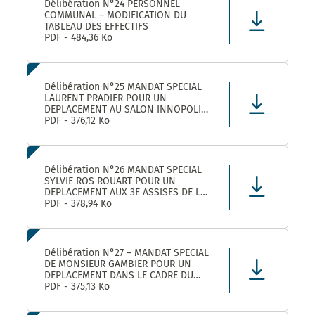
Délibération N°24 PERSONNEL
COMMUNAL – MODIFICATION DU
TABLEAU DES EFFECTIFS
PDF - 484,36 Ko
Délibération N°25 MANDAT SPECIAL
LAURENT PRADIER POUR UN
DEPLACEMENT AU SALON INNOPOLIS
A PARIS
PDF - 376,12 Ko
Délibération N°26 MANDAT SPECIAL
SYLVIE ROS ROUART POUR UN
DEPLACEMENT AUX 3E ASSISES DE LA
VOIE D’ARLES A ARLES
PDF - 378,94 Ko
Délibération N°27 – MANDAT SPECIAL
DE MONSIEUR GAMBIER POUR UN
DEPLACEMENT DANS LE CADRE DU
FORUM DES ELUS INFO JEUNES A
PDF - 375,13 Ko
PARIS