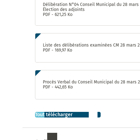
et de
Délibération N°04 Conseil Municipal du 28 mars
Sablassou
Élection des adjoints
PDF - 621,25 Ko
La
végétalisation
du Devois
menée à bien
Liste des délibérations examinées CM 28 mars 
PDF - 169,97 Ko
Un
nouveau
jardin
partagé
: Le
Procès Verbal du Conseil Municipal du 28 mars 
Terrain
PDF - 442,65 Ko
Consultation
sur le nom
de la
Tout télécharger
nouvelle
aire de jeux
à Madiba