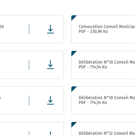
Prix
énergies
Pôle
citoyennes
Attractivité
6
– 2010 et
Patrimoine
2019
26
Convocation Conseil Municipa
(Ex
PDF - 230,96 Ko
Urbanisme
/ DPAE /
DAP)
Centre
Délibération N°10 Conseil Mun
Technique
PDF - 714,54 Ko
Municipal
Direction
des
Moyens
6
Délibération N°10 Conseil Mun
Généraux
PDF - 714,54 Ko
Direction
des
Sports
Délibération N°12 Conseil Mun