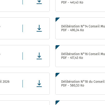
PDF - 441,43 Ko
Direction
des
Finances,
de l’Achat
et de
6
Délibération N°14 Conseil Mun
l’Evaluation
PDF - 490,34 Ko
Direction
des
ressources
humaines
6
Délibération N°16 Conseil Mun
PDF - 417,43 Ko
Direction de la
Communication
Direction
il 2026
Délibération N°18 du Conseil 
des
PDF - 580,53 Ko
Affaires
Culturelles
Service