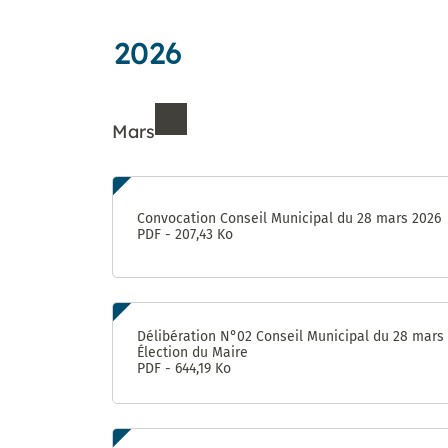
jardins
Déclarer
des
Forum : une
aventure
partagés
un
Proximités
concertation
unique !
incident
2026
Eurêka
citoyenne
jusqu’au 8
octobre
Mars
Futur
« visage »
de la rue
Ressources de Mars 202
d’Aquitaine
: donnez
Convocation Conseil Municipal du 28 mars 2026
votre avis
PDF - 207,43 Ko
jusqu’au 8
octobre !
950 pièges
à
Délibération N°02 Conseil Municipal du 28 mars
Élection du Maire
moustiques
PDF - 644,19 Ko
distribués
aux
habitants
du Devois