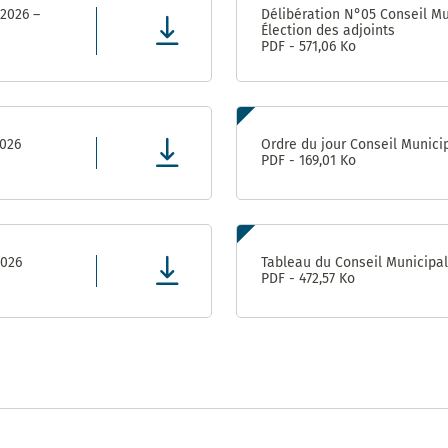
population
2017 –
Appaix
 2026 –
Délibération N°05 Conseil Mu
2020
Élection des adjoints
Vie
Gymnase des
PDF - 571,06 Ko
Administrative
Marianne D’Or
Perrières
et Citoyenne
du
(Conseil
Développement
Départemental)
Durable – 2017
Direction
2026
Ordre du jour Conseil Munici
de
PDF - 169,01 Ko
l’Enfance
Ville
ludique
&
Direction
sportive
de la
– 2013
Jeunesse
2026
Tableau du Conseil Municipa
et de
PDF - 472,57 Ko
l’Education
Prix de la
Communication
responsable au
Direction de
concours des
l’Aménagement
Meilleurs Voeux
& du
du Territoire –
Patrimoine
2010
(DAP) – Guichet
unique