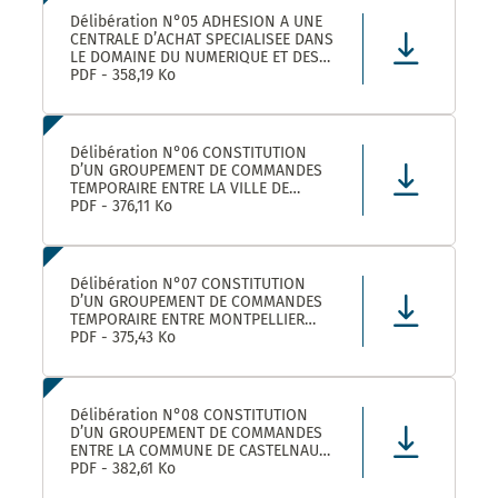
Délibération N°05 ADHESION A UNE
CENTRALE D’ACHAT SPECIALISEE DANS
LE DOMAINE DU NUMERIQUE ET DES
TELECOMS DENOMMEE « CANUT »
PDF - 358,19 Ko
Délibération N°06 CONSTITUTION
D’UN GROUPEMENT DE COMMANDES
TEMPORAIRE ENTRE LA VILLE DE
MONTPELLIER, LA COMMUNE DE
PDF - 376,11 Ko
CASTELNAU-LE-LEZ ET PLUSIEURS
AUTRES ACHETEURS PUBLICS POUR
L’ACHAT DE FOURNITURES
ADMINISTRATIVES DE BUREAU –
Délibération N°07 CONSTITUTION
ADHÉSION AU GROUPEMENT DE CO
D’UN GROUPEMENT DE COMMANDES
TEMPORAIRE ENTRE MONTPELLIER
MEDITERRANEE METROPOLE, LA VILLE
PDF - 375,43 Ko
DE CASTELNAU-LE-LEZ, ET PLUSIEURS
AUTRES ACHETEURS PUBLICS POUR LA
FOURNITURE DE PRODUITS ET
MATERIELS D’ENTRETIEN DES LOCAUX
Délibération N°08 CONSTITUTION
– ADHÉS
D’UN GROUPEMENT DE COMMANDES
ENTRE LA COMMUNE DE CASTELNAU-
LE-LEZ, LE CENTRE COMMUNAL
PDF - 382,61 Ko
D’ACTION SOCIALE DE CASTELNAU-LE-