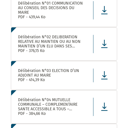
Délibération N°01 COMMUNICATION
AU CONSEIL DES DECISIONS DU
MAIRE
PDF - 439,44 Ko
Délibération N°02 DELIBERATION
RELATIVE AU MAINTIEN OU AU NON
MAINTIEN D’UN ELU DANS SES
FONCTIONS D’ADJOINT AU MAIRE
PDF - 376,15 Ko
Délibération N°03 ELECTION D’UN
ADJOINT AU MAIRE
PDF - 414,39 Ko
Délibération N°04 MUTUELLE
COMMUNALE – COMPLEMENTAIRE
SANTE ACCESSIBLE A TOUS –
CONVENTION DE PARTENARIAT AVEC
PDF - 384,66 Ko
LA MUTUELLE FAMILIALE –
APPROBATION ET AUTORISATION DE
SIGNATURE