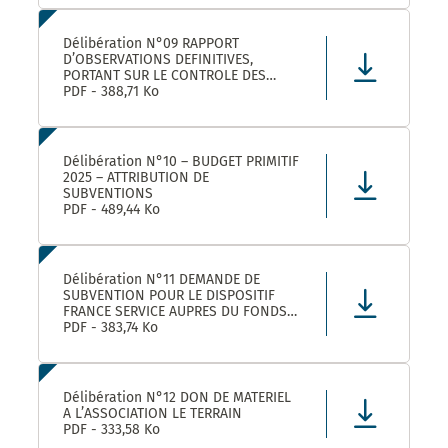
LEZ ET SES ETABLISSEMENTS
RATTACHÉS POUR LA FOURNITURE, LA
LIVRAISON ET LA GESTION DE TITRES
Délibération N°09 RAPPORT
RESTAURANT E
D’OBSERVATIONS DEFINITIVES,
PORTANT SUR LE CONTROLE DES
COMPTES ET DE LA GESTION DE
PDF - 388,71 Ko
MONTPELLIER MEDITERRANEE
METROPOLE AU TITRE DES EXERCICES
2019 ET SUIVANTS
Délibération N°10 – BUDGET PRIMITIF
2025 – ATTRIBUTION DE
SUBVENTIONS
PDF - 489,44 Ko
Délibération N°11 DEMANDE DE
SUBVENTION POUR LE DISPOSITIF
FRANCE SERVICE AUPRES DU FONDS
NATIONAL D’AMENAGEMENT ET DE
PDF - 383,74 Ko
DEVELOPPEMENT DU TERRITOIRE ET
DU FONDS NATIONAL FRANCE
SERVICES AU TITRE DE L’ANNEE 2025
Délibération N°12 DON DE MATERIEL
A L’ASSOCIATION LE TERRAIN
PDF - 333,58 Ko