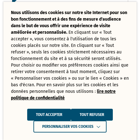
Liste des délibérations examinées
Nous utilisons des cookies sur notre site Internet pour son
Conseil Municipal 17 mars 2025
bon fonctionnement et à des fins de mesure d'audience
PDF - 121,08 Ko
dans le but de vous offrir une expérience de visite
améliorée et personnalisée.
En cliquant sur « Tout
accepter », vous consentez à l'utilisation de tous les
Ordre du jour du Conseil Municipal 17
cookies placés sur notre site. En cliquant sur « Tout
mars 2025
PDF - 73,70 Ko
refuser », seuls les cookies strictement nécessaires au
fonctionnement du site et à sa sécurité seront utilisés.
Pour choisir ou modifier vos préférences cookies ainsi que
retirer votre consentement à tout moment, cliquez sur
Tout
« Personnaliser vos cookies » ou sur le lien « Cookies » en
télécharger
bas d'écran. Pour en savoir plus sur les cookies et les
données personnelles que nous utilisons :
lire notre
politique de confidentialité
Juin
Ressources de Juin 2025
TOUT ACCEPTER
TOUT REFUSER
Convocation Conseil Municipal du 30
PERSONNALISER VOS COOKIES
juin 2025
PDF - 231,28 Ko