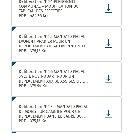
Délibération N°24 PERSONNEL
COMMUNAL – MODIFICATION DU
TABLEAU DES EFFECTIFS
PDF - 484,36 Ko
Délibération N°25 MANDAT SPECIAL
LAURENT PRADIER POUR UN
DEPLACEMENT AU SALON INNOPOLIS
A PARIS
PDF - 376,12 Ko
Délibération N°26 MANDAT SPECIAL
SYLVIE ROS ROUART POUR UN
DEPLACEMENT AUX 3E ASSISES DE LA
VOIE D’ARLES A ARLES
PDF - 378,94 Ko
Délibération N°27 – MANDAT SPECIAL
DE MONSIEUR GAMBIER POUR UN
DEPLACEMENT DANS LE CADRE DU
FORUM DES ELUS INFO JEUNES A
PDF - 375,13 Ko
PARIS