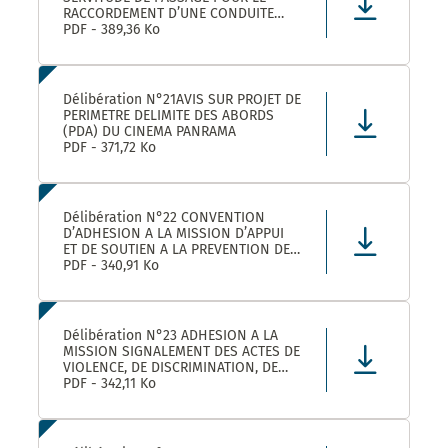
RACCORDEMENT D’UNE CONDUITE
EAUX PLUVIALES DANS LE CADRE DE
PDF - 389,36 Ko
L’OPERATION SOLENZANA 1825
AVENUE DE L’EUROPE SUR LA
PARCELLE COMMUNALE CN 170
Délibération N°21AVIS SUR PROJET DE
PERIMETRE DELIMITE DES ABORDS
(PDA) DU CINEMA PANRAMA
PDF - 371,72 Ko
Délibération N°22 CONVENTION
D’ADHESION A LA MISSION D’APPUI
ET DE SOUTIEN A LA PREVENTION DES
RISQUES PROFESSIONNELS
PDF - 340,91 Ko
Délibération N°23 ADHESION A LA
MISSION SIGNALEMENT DES ACTES DE
VIOLENCE, DE DISCRIMINATION, DE
HARCELEMENT ET D’AGISSEMENTS
PDF - 342,11 Ko
SEXISTES PROPOSEE PAR LE CDG34