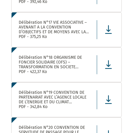
ROULER A VELO AVEC MONTPELLIER
PDF - 392,46 Ko
MEDITERRANEE METROPOLE
Délibération N°17 VIE ASSOCIATIVE –
AVENANT A LA CONVENTION
D’OBJECTIFS ET DE MOYENS AVEC LA
FEDERATION REGIONALE DES
PDF - 375,25 Ko
MAISONS DES JEUNES ET DE LA
CULTURE OCCITANIE POUR L’ANNEE
2025 DANS LE CADRE DE LA
CONVENTION DE PARTENARIAT SIGNEE
Délibération N°18 ORGANISME DE
POUR LA
FONCIER SOLIDAIRE (OFS) –
TRANSFORMATION EN SOCIETE
COOPERATIVE D’INTERET COLLECTIF
PDF - 422,37 Ko
(SCIC) – PRISE DE PARTICIPATION AU
CAPITAL – APPROBATION –
AUTORISATION DE SIGNATURE
Délibération N°19 CONVENTION DE
PARTENARIAT AVEC L’AGENCE LOCALE
DE L’ENERGIE ET DU CLIMAT
MONTPELLIER METROPOLE :
PDF - 342,84 Ko
APPROBATION DE LA CONVENTION
Délibération N°20 CONVENTION DE
SERVITUDE DE PASSAGE POUR LE