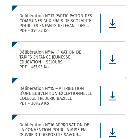
Délibération N°13 PARTICIPATION DES
COMMUNES AUX FRAIS DE SCOLARITE
POUR LES ENFANTS RELEVANT DES
DISPOSITIFS ULISS ET DAR
PDF - 392,37 Ko
SCOLARISES DANS LES ECOLES
CASTELNAUVIENNES
Délibération N°14 -FIXATION DE
TARIFS ENFANCE JEUNESSE
EDUCATION – SEJOURS
PDF - 467,93 Ko
Délibération N°15 – ATTRIBUTION
D’UNE SUBVENTION EXCEPTIONNELLE
COLLEGE FREDERIC BAZILLE
PDF - 369,29 Ko
Délibération N°16 APPROBATION DE
LA CONVENTION POUR LA MISE EN
ŒUVRE DU DISPOSITIF SAVOIR