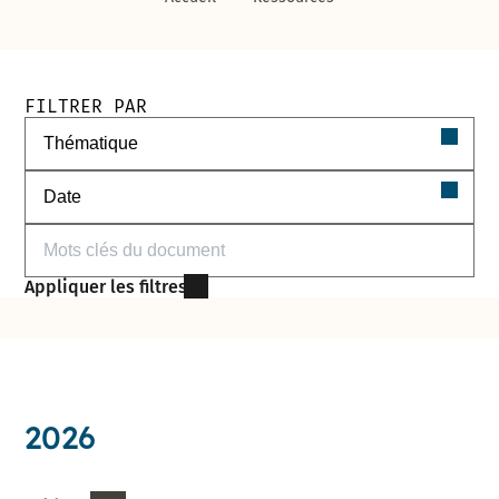
Filtres de recherche des documents
FILTRER PAR
Filtrer par thématique
Filtrer par date
Filtrer par mots-clés
Appliquer les filtres
2026