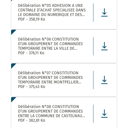
Délibération N°05 ADHESION A UNE
CENTRALE D’ACHAT SPECIALISEE DANS
LE DOMAINE DU NUMERIQUE ET DES
TELECOMS DENOMMEE « CANUT »
PDF - 358,19 Ko
Délibération N°06 CONSTITUTION
D’UN GROUPEMENT DE COMMANDES
TEMPORAIRE ENTRE LA VILLE DE
MONTPELLIER, LA COMMUNE DE
PDF - 376,11 Ko
CASTELNAU-LE-LEZ ET PLUSIEURS
AUTRES ACHETEURS PUBLICS POUR
L’ACHAT DE FOURNITURES
ADMINISTRATIVES DE BUREAU –
Délibération N°07 CONSTITUTION
ADHÉSION AU GROUPEMENT DE CO
D’UN GROUPEMENT DE COMMANDES
TEMPORAIRE ENTRE MONTPELLIER
MEDITERRANEE METROPOLE, LA VILLE
PDF - 375,43 Ko
DE CASTELNAU-LE-LEZ, ET PLUSIEURS
AUTRES ACHETEURS PUBLICS POUR LA
FOURNITURE DE PRODUITS ET
MATERIELS D’ENTRETIEN DES LOCAUX
Délibération N°08 CONSTITUTION
– ADHÉS
D’UN GROUPEMENT DE COMMANDES
ENTRE LA COMMUNE DE CASTELNAU-
LE-LEZ, LE CENTRE COMMUNAL
PDF - 382,61 Ko
D’ACTION SOCIALE DE CASTELNAU-LE-