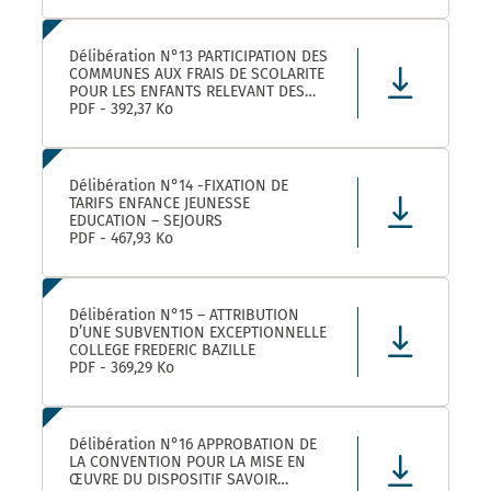
Délibération N°13 PARTICIPATION DES
COMMUNES AUX FRAIS DE SCOLARITE
POUR LES ENFANTS RELEVANT DES
DISPOSITIFS ULISS ET DAR
PDF - 392,37 Ko
SCOLARISES DANS LES ECOLES
CASTELNAUVIENNES
Délibération N°14 -FIXATION DE
TARIFS ENFANCE JEUNESSE
EDUCATION – SEJOURS
PDF - 467,93 Ko
Délibération N°15 – ATTRIBUTION
D’UNE SUBVENTION EXCEPTIONNELLE
COLLEGE FREDERIC BAZILLE
PDF - 369,29 Ko
Délibération N°16 APPROBATION DE
LA CONVENTION POUR LA MISE EN
ŒUVRE DU DISPOSITIF SAVOIR