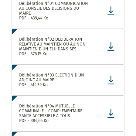
Délibération N°01 COMMUNICATION
AU CONSEIL DES DECISIONS DU
MAIRE
PDF - 439,44 Ko
Délibération N°02 DELIBERATION
RELATIVE AU MAINTIEN OU AU NON
MAINTIEN D’UN ELU DANS SES
FONCTIONS D’ADJOINT AU MAIRE
PDF - 376,15 Ko
Délibération N°03 ELECTION D’UN
ADJOINT AU MAIRE
PDF - 414,39 Ko
Délibération N°04 MUTUELLE
COMMUNALE – COMPLEMENTAIRE
SANTE ACCESSIBLE A TOUS –
CONVENTION DE PARTENARIAT AVEC
PDF - 384,66 Ko
LA MUTUELLE FAMILIALE –
APPROBATION ET AUTORISATION DE
SIGNATURE