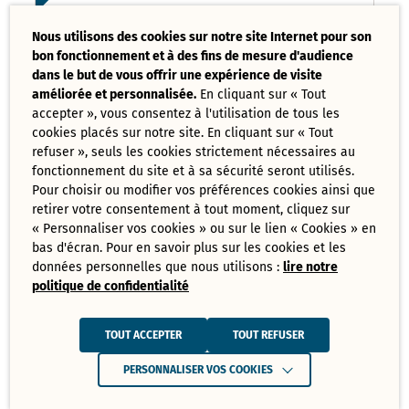
Liste des délibérations examinées
Nous utilisons des cookies sur notre site Internet pour son
Conseil Municipal 17 mars 2025
bon fonctionnement et à des fins de mesure d'audience
PDF - 121,08 Ko
dans le but de vous offrir une expérience de visite
améliorée et personnalisée.
En cliquant sur « Tout
accepter », vous consentez à l'utilisation de tous les
Ordre du jour du Conseil Municipal 17
cookies placés sur notre site. En cliquant sur « Tout
mars 2025
PDF - 73,70 Ko
refuser », seuls les cookies strictement nécessaires au
fonctionnement du site et à sa sécurité seront utilisés.
Pour choisir ou modifier vos préférences cookies ainsi que
retirer votre consentement à tout moment, cliquez sur
Tout
« Personnaliser vos cookies » ou sur le lien « Cookies » en
télécharger
bas d'écran. Pour en savoir plus sur les cookies et les
données personnelles que nous utilisons :
lire notre
politique de confidentialité
Juin
Ressources de Juin 2025
TOUT ACCEPTER
TOUT REFUSER
Convocation Conseil Municipal du 30
PERSONNALISER VOS COOKIES
juin 2025
PDF - 231,28 Ko