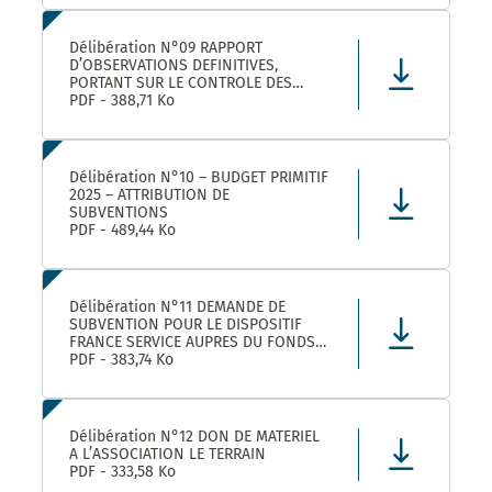
LEZ ET SES ETABLISSEMENTS
RATTACHÉS POUR LA FOURNITURE, LA
LIVRAISON ET LA GESTION DE TITRES
Délibération N°09 RAPPORT
RESTAURANT E
D’OBSERVATIONS DEFINITIVES,
PORTANT SUR LE CONTROLE DES
COMPTES ET DE LA GESTION DE
PDF - 388,71 Ko
MONTPELLIER MEDITERRANEE
METROPOLE AU TITRE DES EXERCICES
2019 ET SUIVANTS
Délibération N°10 – BUDGET PRIMITIF
2025 – ATTRIBUTION DE
SUBVENTIONS
PDF - 489,44 Ko
Délibération N°11 DEMANDE DE
SUBVENTION POUR LE DISPOSITIF
FRANCE SERVICE AUPRES DU FONDS
NATIONAL D’AMENAGEMENT ET DE
PDF - 383,74 Ko
DEVELOPPEMENT DU TERRITOIRE ET
DU FONDS NATIONAL FRANCE
SERVICES AU TITRE DE L’ANNEE 2025
Délibération N°12 DON DE MATERIEL
A L’ASSOCIATION LE TERRAIN
PDF - 333,58 Ko