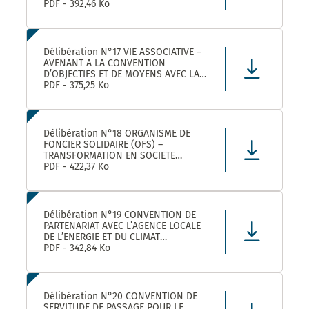
ROULER A VELO AVEC MONTPELLIER
PDF - 392,46 Ko
MEDITERRANEE METROPOLE
Délibération N°17 VIE ASSOCIATIVE –
AVENANT A LA CONVENTION
D’OBJECTIFS ET DE MOYENS AVEC LA
FEDERATION REGIONALE DES
PDF - 375,25 Ko
MAISONS DES JEUNES ET DE LA
CULTURE OCCITANIE POUR L’ANNEE
2025 DANS LE CADRE DE LA
CONVENTION DE PARTENARIAT SIGNEE
Délibération N°18 ORGANISME DE
POUR LA
FONCIER SOLIDAIRE (OFS) –
TRANSFORMATION EN SOCIETE
COOPERATIVE D’INTERET COLLECTIF
PDF - 422,37 Ko
(SCIC) – PRISE DE PARTICIPATION AU
CAPITAL – APPROBATION –
AUTORISATION DE SIGNATURE
Délibération N°19 CONVENTION DE
PARTENARIAT AVEC L’AGENCE LOCALE
DE L’ENERGIE ET DU CLIMAT
MONTPELLIER METROPOLE :
PDF - 342,84 Ko
APPROBATION DE LA CONVENTION
Délibération N°20 CONVENTION DE
SERVITUDE DE PASSAGE POUR LE