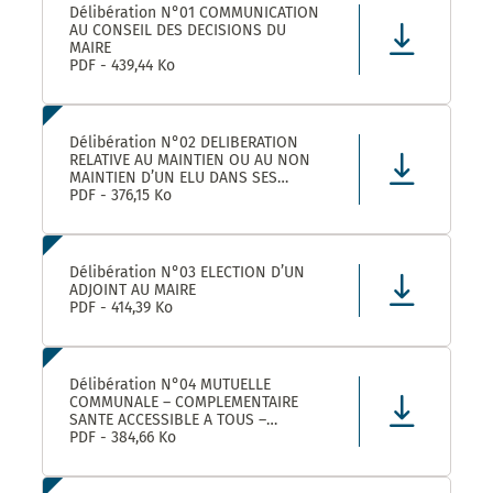
Délibération N°01 COMMUNICATION
AU CONSEIL DES DECISIONS DU
MAIRE
PDF - 439,44 Ko
Délibération N°02 DELIBERATION
RELATIVE AU MAINTIEN OU AU NON
MAINTIEN D’UN ELU DANS SES
FONCTIONS D’ADJOINT AU MAIRE
PDF - 376,15 Ko
Délibération N°03 ELECTION D’UN
ADJOINT AU MAIRE
PDF - 414,39 Ko
Délibération N°04 MUTUELLE
COMMUNALE – COMPLEMENTAIRE
SANTE ACCESSIBLE A TOUS –
CONVENTION DE PARTENARIAT AVEC
PDF - 384,66 Ko
LA MUTUELLE FAMILIALE –
APPROBATION ET AUTORISATION DE
SIGNATURE