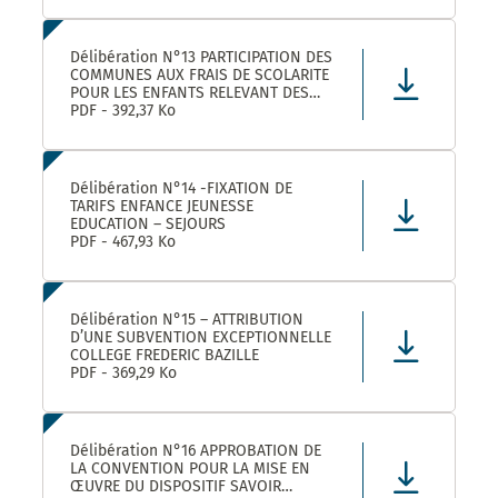
Délibération N°13 PARTICIPATION DES
COMMUNES AUX FRAIS DE SCOLARITE
POUR LES ENFANTS RELEVANT DES
DISPOSITIFS ULISS ET DAR
PDF - 392,37 Ko
SCOLARISES DANS LES ECOLES
CASTELNAUVIENNES
Délibération N°14 -FIXATION DE
TARIFS ENFANCE JEUNESSE
EDUCATION – SEJOURS
PDF - 467,93 Ko
Délibération N°15 – ATTRIBUTION
D’UNE SUBVENTION EXCEPTIONNELLE
COLLEGE FREDERIC BAZILLE
PDF - 369,29 Ko
Délibération N°16 APPROBATION DE
LA CONVENTION POUR LA MISE EN
ŒUVRE DU DISPOSITIF SAVOIR