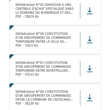
Délibération N°05 ADHESION A UNE
CENTRALE D’ACHAT SPECIALISEE DANS
LE DOMAINE DU NUMERIQUE ET DES
TELECOMS DENOMMEE « CANUT »
PDF - 358,19 Ko
Délibération N°06 CONSTITUTION
D’UN GROUPEMENT DE COMMANDES
TEMPORAIRE ENTRE LA VILLE DE
MONTPELLIER, LA COMMUNE DE
PDF - 376,11 Ko
CASTELNAU-LE-LEZ ET PLUSIEURS
AUTRES ACHETEURS PUBLICS POUR
L’ACHAT DE FOURNITURES
ADMINISTRATIVES DE BUREAU –
Délibération N°07 CONSTITUTION
ADHÉSION AU GROUPEMENT DE CO
D’UN GROUPEMENT DE COMMANDES
TEMPORAIRE ENTRE MONTPELLIER
MEDITERRANEE METROPOLE, LA VILLE
PDF - 375,43 Ko
DE CASTELNAU-LE-LEZ, ET PLUSIEURS
AUTRES ACHETEURS PUBLICS POUR LA
FOURNITURE DE PRODUITS ET
MATERIELS D’ENTRETIEN DES LOCAUX
Délibération N°08 CONSTITUTION
– ADHÉS
D’UN GROUPEMENT DE COMMANDES
ENTRE LA COMMUNE DE CASTELNAU-
LE-LEZ, LE CENTRE COMMUNAL
PDF - 382,61 Ko
D’ACTION SOCIALE DE CASTELNAU-LE-