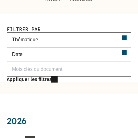
Filtres de recherche des documents
FILTRER PAR
Filtrer par thématique
Filtrer par date
Filtrer par mots-clés
Appliquer les filtres
2026