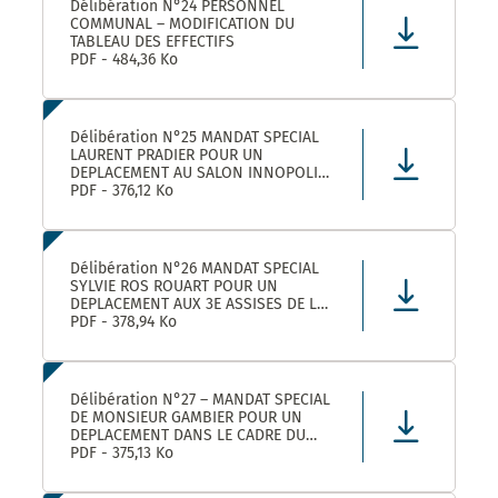
Délibération N°24 PERSONNEL
COMMUNAL – MODIFICATION DU
TABLEAU DES EFFECTIFS
PDF - 484,36 Ko
Délibération N°25 MANDAT SPECIAL
LAURENT PRADIER POUR UN
DEPLACEMENT AU SALON INNOPOLIS
A PARIS
PDF - 376,12 Ko
Délibération N°26 MANDAT SPECIAL
SYLVIE ROS ROUART POUR UN
DEPLACEMENT AUX 3E ASSISES DE LA
VOIE D’ARLES A ARLES
PDF - 378,94 Ko
Délibération N°27 – MANDAT SPECIAL
DE MONSIEUR GAMBIER POUR UN
DEPLACEMENT DANS LE CADRE DU
FORUM DES ELUS INFO JEUNES A
PDF - 375,13 Ko
PARIS