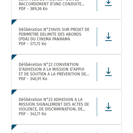
RACCORDEMENT D’UNE CONDUITE
EAUX PLUVIALES DANS LE CADRE DE
PDF - 389,36 Ko
L’OPERATION SOLENZANA 1825
AVENUE DE L’EUROPE SUR LA
PARCELLE COMMUNALE CN 170
Délibération N°21AVIS SUR PROJET DE
PERIMETRE DELIMITE DES ABORDS
(PDA) DU CINEMA PANRAMA
PDF - 371,72 Ko
Délibération N°22 CONVENTION
D’ADHESION A LA MISSION D’APPUI
ET DE SOUTIEN A LA PREVENTION DES
RISQUES PROFESSIONNELS
PDF - 340,91 Ko
Délibération N°23 ADHESION A LA
MISSION SIGNALEMENT DES ACTES DE
VIOLENCE, DE DISCRIMINATION, DE
HARCELEMENT ET D’AGISSEMENTS
PDF - 342,11 Ko
SEXISTES PROPOSEE PAR LE CDG34