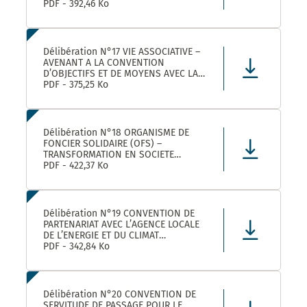
ROULER A VELO AVEC MONTPELLIER
PDF - 392,46 Ko
MEDITERRANEE METROPOLE
Délibération N°17 VIE ASSOCIATIVE –
AVENANT A LA CONVENTION
D’OBJECTIFS ET DE MOYENS AVEC LA
FEDERATION REGIONALE DES
PDF - 375,25 Ko
MAISONS DES JEUNES ET DE LA
CULTURE OCCITANIE POUR L’ANNEE
2025 DANS LE CADRE DE LA
CONVENTION DE PARTENARIAT SIGNEE
Délibération N°18 ORGANISME DE
POUR LA
FONCIER SOLIDAIRE (OFS) –
TRANSFORMATION EN SOCIETE
COOPERATIVE D’INTERET COLLECTIF
PDF - 422,37 Ko
(SCIC) – PRISE DE PARTICIPATION AU
CAPITAL – APPROBATION –
AUTORISATION DE SIGNATURE
Délibération N°19 CONVENTION DE
PARTENARIAT AVEC L’AGENCE LOCALE
DE L’ENERGIE ET DU CLIMAT
MONTPELLIER METROPOLE :
PDF - 342,84 Ko
APPROBATION DE LA CONVENTION
Délibération N°20 CONVENTION DE
SERVITUDE DE PASSAGE POUR LE