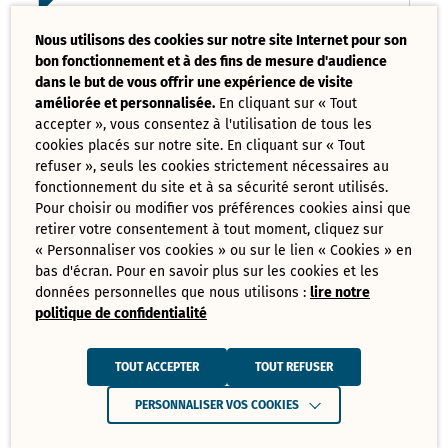
Liste des délibérations examinées
Nous utilisons des cookies sur notre site Internet pour son
Conseil Municipal 17 mars 2025
bon fonctionnement et à des fins de mesure d'audience
PDF - 121,08 Ko
dans le but de vous offrir une expérience de visite
améliorée et personnalisée.
En cliquant sur « Tout
accepter », vous consentez à l'utilisation de tous les
Ordre du jour du Conseil Municipal 17
cookies placés sur notre site. En cliquant sur « Tout
mars 2025
PDF - 73,70 Ko
refuser », seuls les cookies strictement nécessaires au
fonctionnement du site et à sa sécurité seront utilisés.
Pour choisir ou modifier vos préférences cookies ainsi que
retirer votre consentement à tout moment, cliquez sur
Tout
« Personnaliser vos cookies » ou sur le lien « Cookies » en
télécharger
bas d'écran. Pour en savoir plus sur les cookies et les
données personnelles que nous utilisons :
lire notre
politique de confidentialité
Juin
Ressources de Juin 2025
TOUT ACCEPTER
TOUT REFUSER
Convocation Conseil Municipal du 30
PERSONNALISER VOS COOKIES
juin 2025
PDF - 231,28 Ko