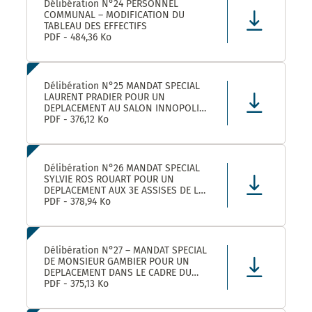
Délibération N°24 PERSONNEL
COMMUNAL – MODIFICATION DU
TABLEAU DES EFFECTIFS
PDF - 484,36 Ko
Délibération N°25 MANDAT SPECIAL
LAURENT PRADIER POUR UN
DEPLACEMENT AU SALON INNOPOLIS
A PARIS
PDF - 376,12 Ko
Délibération N°26 MANDAT SPECIAL
SYLVIE ROS ROUART POUR UN
DEPLACEMENT AUX 3E ASSISES DE LA
VOIE D’ARLES A ARLES
PDF - 378,94 Ko
Délibération N°27 – MANDAT SPECIAL
DE MONSIEUR GAMBIER POUR UN
DEPLACEMENT DANS LE CADRE DU
FORUM DES ELUS INFO JEUNES A
PDF - 375,13 Ko
PARIS