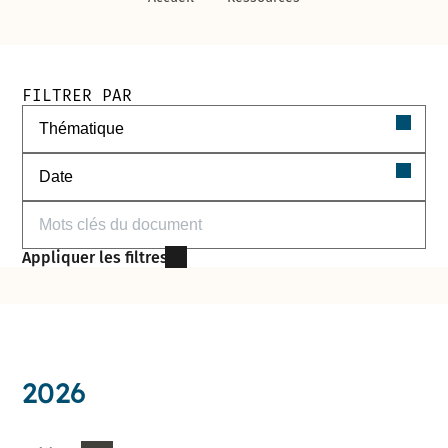
Filtres de recherche des documents
FILTRER PAR
Filtrer par thématique
Filtrer par date
Filtrer par mots-clés
Appliquer les filtres
2026