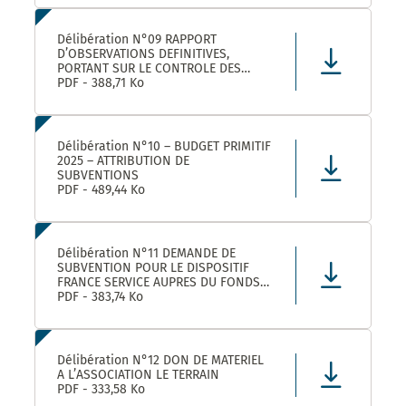
LEZ ET SES ETABLISSEMENTS
RATTACHÉS POUR LA FOURNITURE, LA
LIVRAISON ET LA GESTION DE TITRES
Délibération N°09 RAPPORT
RESTAURANT E
D’OBSERVATIONS DEFINITIVES,
PORTANT SUR LE CONTROLE DES
COMPTES ET DE LA GESTION DE
PDF - 388,71 Ko
MONTPELLIER MEDITERRANEE
METROPOLE AU TITRE DES EXERCICES
2019 ET SUIVANTS
Délibération N°10 – BUDGET PRIMITIF
2025 – ATTRIBUTION DE
SUBVENTIONS
PDF - 489,44 Ko
Délibération N°11 DEMANDE DE
SUBVENTION POUR LE DISPOSITIF
FRANCE SERVICE AUPRES DU FONDS
NATIONAL D’AMENAGEMENT ET DE
PDF - 383,74 Ko
DEVELOPPEMENT DU TERRITOIRE ET
DU FONDS NATIONAL FRANCE
SERVICES AU TITRE DE L’ANNEE 2025
Délibération N°12 DON DE MATERIEL
A L’ASSOCIATION LE TERRAIN
PDF - 333,58 Ko