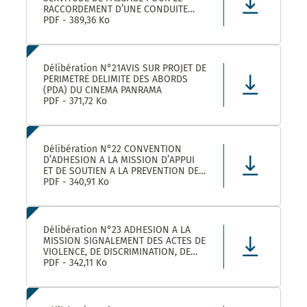
RACCORDEMENT D’UNE CONDUITE
EAUX PLUVIALES DANS LE CADRE DE
PDF - 389,36 Ko
L’OPERATION SOLENZANA 1825
AVENUE DE L’EUROPE SUR LA
PARCELLE COMMUNALE CN 170
Délibération N°21AVIS SUR PROJET DE
PERIMETRE DELIMITE DES ABORDS
(PDA) DU CINEMA PANRAMA
PDF - 371,72 Ko
Délibération N°22 CONVENTION
D’ADHESION A LA MISSION D’APPUI
ET DE SOUTIEN A LA PREVENTION DES
RISQUES PROFESSIONNELS
PDF - 340,91 Ko
Délibération N°23 ADHESION A LA
MISSION SIGNALEMENT DES ACTES DE
VIOLENCE, DE DISCRIMINATION, DE
HARCELEMENT ET D’AGISSEMENTS
PDF - 342,11 Ko
SEXISTES PROPOSEE PAR LE CDG34