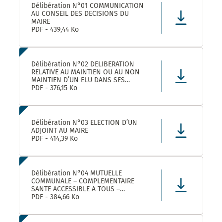
Délibération N°01 COMMUNICATION
AU CONSEIL DES DECISIONS DU
MAIRE
PDF - 439,44 Ko
Délibération N°02 DELIBERATION
RELATIVE AU MAINTIEN OU AU NON
MAINTIEN D’UN ELU DANS SES
FONCTIONS D’ADJOINT AU MAIRE
PDF - 376,15 Ko
Délibération N°03 ELECTION D’UN
ADJOINT AU MAIRE
PDF - 414,39 Ko
Délibération N°04 MUTUELLE
COMMUNALE – COMPLEMENTAIRE
SANTE ACCESSIBLE A TOUS –
CONVENTION DE PARTENARIAT AVEC
PDF - 384,66 Ko
LA MUTUELLE FAMILIALE –
APPROBATION ET AUTORISATION DE
SIGNATURE