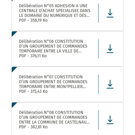
Délibération N°05 ADHESION A UNE
CENTRALE D’ACHAT SPECIALISEE DANS
LE DOMAINE DU NUMERIQUE ET DES
TELECOMS DENOMMEE « CANUT »
PDF - 358,19 Ko
Délibération N°06 CONSTITUTION
D’UN GROUPEMENT DE COMMANDES
TEMPORAIRE ENTRE LA VILLE DE
MONTPELLIER, LA COMMUNE DE
PDF - 376,11 Ko
CASTELNAU-LE-LEZ ET PLUSIEURS
AUTRES ACHETEURS PUBLICS POUR
L’ACHAT DE FOURNITURES
ADMINISTRATIVES DE BUREAU –
Délibération N°07 CONSTITUTION
ADHÉSION AU GROUPEMENT DE CO
D’UN GROUPEMENT DE COMMANDES
TEMPORAIRE ENTRE MONTPELLIER
MEDITERRANEE METROPOLE, LA VILLE
PDF - 375,43 Ko
DE CASTELNAU-LE-LEZ, ET PLUSIEURS
AUTRES ACHETEURS PUBLICS POUR LA
FOURNITURE DE PRODUITS ET
MATERIELS D’ENTRETIEN DES LOCAUX
Délibération N°08 CONSTITUTION
– ADHÉS
D’UN GROUPEMENT DE COMMANDES
ENTRE LA COMMUNE DE CASTELNAU-
LE-LEZ, LE CENTRE COMMUNAL
PDF - 382,61 Ko
D’ACTION SOCIALE DE CASTELNAU-LE-