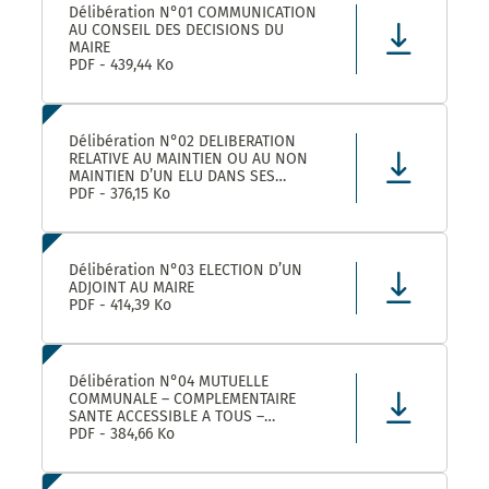
Délibération N°01 COMMUNICATION
AU CONSEIL DES DECISIONS DU
MAIRE
PDF - 439,44 Ko
Délibération N°02 DELIBERATION
RELATIVE AU MAINTIEN OU AU NON
MAINTIEN D’UN ELU DANS SES
FONCTIONS D’ADJOINT AU MAIRE
PDF - 376,15 Ko
Délibération N°03 ELECTION D’UN
ADJOINT AU MAIRE
PDF - 414,39 Ko
Délibération N°04 MUTUELLE
COMMUNALE – COMPLEMENTAIRE
SANTE ACCESSIBLE A TOUS –
CONVENTION DE PARTENARIAT AVEC
PDF - 384,66 Ko
LA MUTUELLE FAMILIALE –
APPROBATION ET AUTORISATION DE
SIGNATURE