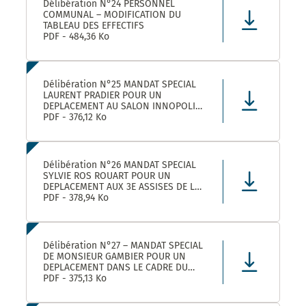
Délibération N°24 PERSONNEL
COMMUNAL – MODIFICATION DU
TABLEAU DES EFFECTIFS
PDF - 484,36 Ko
Délibération N°25 MANDAT SPECIAL
LAURENT PRADIER POUR UN
DEPLACEMENT AU SALON INNOPOLIS
A PARIS
PDF - 376,12 Ko
Délibération N°26 MANDAT SPECIAL
SYLVIE ROS ROUART POUR UN
DEPLACEMENT AUX 3E ASSISES DE LA
VOIE D’ARLES A ARLES
PDF - 378,94 Ko
Délibération N°27 – MANDAT SPECIAL
DE MONSIEUR GAMBIER POUR UN
DEPLACEMENT DANS LE CADRE DU
FORUM DES ELUS INFO JEUNES A
PDF - 375,13 Ko
PARIS