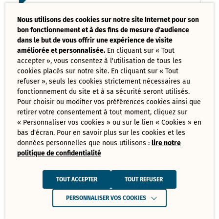
Liste des délibérations examinées
Nous utilisons des cookies sur notre site Internet pour son
Conseil Municipal 17 mars 2025
bon fonctionnement et à des fins de mesure d'audience
PDF - 121,08 Ko
dans le but de vous offrir une expérience de visite
améliorée et personnalisée.
En cliquant sur « Tout
accepter », vous consentez à l'utilisation de tous les
Ordre du jour du Conseil Municipal 17
cookies placés sur notre site. En cliquant sur « Tout
mars 2025
PDF - 73,70 Ko
refuser », seuls les cookies strictement nécessaires au
fonctionnement du site et à sa sécurité seront utilisés.
Pour choisir ou modifier vos préférences cookies ainsi que
retirer votre consentement à tout moment, cliquez sur
Tout
« Personnaliser vos cookies » ou sur le lien « Cookies » en
télécharger
bas d'écran. Pour en savoir plus sur les cookies et les
données personnelles que nous utilisons :
lire notre
politique de confidentialité
Juin
Ressources de Juin 2025
TOUT ACCEPTER
TOUT REFUSER
Convocation Conseil Municipal du 30
PERSONNALISER VOS COOKIES
juin 2025
PDF - 231,28 Ko