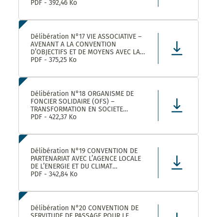
ROULER A VELO AVEC MONTPELLIER
PDF - 392,46 Ko
MEDITERRANEE METROPOLE
Délibération N°17 VIE ASSOCIATIVE –
AVENANT A LA CONVENTION
D’OBJECTIFS ET DE MOYENS AVEC LA
FEDERATION REGIONALE DES
PDF - 375,25 Ko
MAISONS DES JEUNES ET DE LA
CULTURE OCCITANIE POUR L’ANNEE
2025 DANS LE CADRE DE LA
CONVENTION DE PARTENARIAT SIGNEE
Délibération N°18 ORGANISME DE
POUR LA
FONCIER SOLIDAIRE (OFS) –
TRANSFORMATION EN SOCIETE
COOPERATIVE D’INTERET COLLECTIF
PDF - 422,37 Ko
(SCIC) – PRISE DE PARTICIPATION AU
CAPITAL – APPROBATION –
AUTORISATION DE SIGNATURE
Délibération N°19 CONVENTION DE
PARTENARIAT AVEC L’AGENCE LOCALE
DE L’ENERGIE ET DU CLIMAT
MONTPELLIER METROPOLE :
PDF - 342,84 Ko
APPROBATION DE LA CONVENTION
Délibération N°20 CONVENTION DE
SERVITUDE DE PASSAGE POUR LE