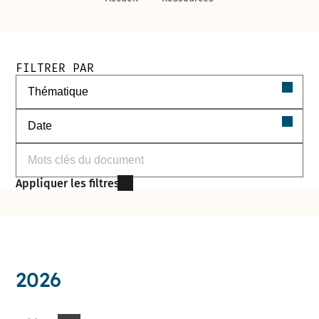
Filtres de recherche des documents
FILTRER PAR
Filtrer par thématique
Filtrer par date
Filtrer par mots-clés
Appliquer les filtres
2026