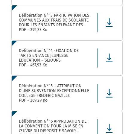
Délibération N°13 PARTICIPATION DES
COMMUNES AUX FRAIS DE SCOLARITE
POUR LES ENFANTS RELEVANT DES
DISPOSITIFS ULISS ET DAR
PDF - 392,37 Ko
SCOLARISES DANS LES ECOLES
CASTELNAUVIENNES
Délibération N°14 -FIXATION DE
TARIFS ENFANCE JEUNESSE
EDUCATION – SEJOURS
PDF - 467,93 Ko
Délibération N°15 – ATTRIBUTION
D’UNE SUBVENTION EXCEPTIONNELLE
COLLEGE FREDERIC BAZILLE
PDF - 369,29 Ko
Délibération N°16 APPROBATION DE
LA CONVENTION POUR LA MISE EN
ŒUVRE DU DISPOSITIF SAVOIR