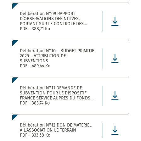
LEZ ET SES ETABLISSEMENTS
RATTACHÉS POUR LA FOURNITURE, LA
LIVRAISON ET LA GESTION DE TITRES
Délibération N°09 RAPPORT
RESTAURANT E
D’OBSERVATIONS DEFINITIVES,
PORTANT SUR LE CONTROLE DES
COMPTES ET DE LA GESTION DE
PDF - 388,71 Ko
MONTPELLIER MEDITERRANEE
METROPOLE AU TITRE DES EXERCICES
2019 ET SUIVANTS
Délibération N°10 – BUDGET PRIMITIF
2025 – ATTRIBUTION DE
SUBVENTIONS
PDF - 489,44 Ko
Délibération N°11 DEMANDE DE
SUBVENTION POUR LE DISPOSITIF
FRANCE SERVICE AUPRES DU FONDS
NATIONAL D’AMENAGEMENT ET DE
PDF - 383,74 Ko
DEVELOPPEMENT DU TERRITOIRE ET
DU FONDS NATIONAL FRANCE
SERVICES AU TITRE DE L’ANNEE 2025
Délibération N°12 DON DE MATERIEL
A L’ASSOCIATION LE TERRAIN
PDF - 333,58 Ko