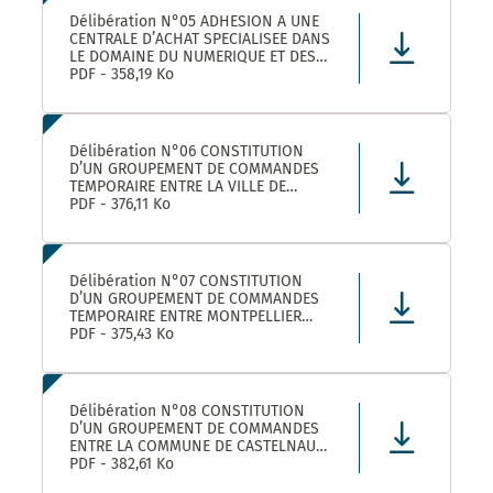
Délibération N°05 ADHESION A UNE
CENTRALE D’ACHAT SPECIALISEE DANS
LE DOMAINE DU NUMERIQUE ET DES
TELECOMS DENOMMEE « CANUT »
PDF - 358,19 Ko
Délibération N°06 CONSTITUTION
D’UN GROUPEMENT DE COMMANDES
TEMPORAIRE ENTRE LA VILLE DE
MONTPELLIER, LA COMMUNE DE
PDF - 376,11 Ko
CASTELNAU-LE-LEZ ET PLUSIEURS
AUTRES ACHETEURS PUBLICS POUR
L’ACHAT DE FOURNITURES
ADMINISTRATIVES DE BUREAU –
Délibération N°07 CONSTITUTION
ADHÉSION AU GROUPEMENT DE CO
D’UN GROUPEMENT DE COMMANDES
TEMPORAIRE ENTRE MONTPELLIER
MEDITERRANEE METROPOLE, LA VILLE
PDF - 375,43 Ko
DE CASTELNAU-LE-LEZ, ET PLUSIEURS
AUTRES ACHETEURS PUBLICS POUR LA
FOURNITURE DE PRODUITS ET
MATERIELS D’ENTRETIEN DES LOCAUX
Délibération N°08 CONSTITUTION
– ADHÉS
D’UN GROUPEMENT DE COMMANDES
ENTRE LA COMMUNE DE CASTELNAU-
LE-LEZ, LE CENTRE COMMUNAL
PDF - 382,61 Ko
D’ACTION SOCIALE DE CASTELNAU-LE-