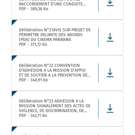
RACCORDEMENT D’UNE CONDUITE
EAUX PLUVIALES DANS LE CADRE DE
PDF - 389,36 Ko
L’OPERATION SOLENZANA 1825
AVENUE DE L’EUROPE SUR LA
PARCELLE COMMUNALE CN 170
Délibération N°21AVIS SUR PROJET DE
PERIMETRE DELIMITE DES ABORDS
(PDA) DU CINEMA PANRAMA
PDF - 371,72 Ko
Délibération N°22 CONVENTION
D’ADHESION A LA MISSION D’APPUI
ET DE SOUTIEN A LA PREVENTION DES
RISQUES PROFESSIONNELS
PDF - 340,91 Ko
Délibération N°23 ADHESION A LA
MISSION SIGNALEMENT DES ACTES DE
VIOLENCE, DE DISCRIMINATION, DE
HARCELEMENT ET D’AGISSEMENTS
PDF - 342,11 Ko
SEXISTES PROPOSEE PAR LE CDG34