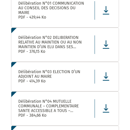
Délibération N°01 COMMUNICATION
AU CONSEIL DES DECISIONS DU
MAIRE
PDF - 439,44 Ko
Délibération N°02 DELIBERATION
RELATIVE AU MAINTIEN OU AU NON
MAINTIEN D’UN ELU DANS SES
FONCTIONS D’ADJOINT AU MAIRE
PDF - 376,15 Ko
Délibération N°03 ELECTION D’UN
ADJOINT AU MAIRE
PDF - 414,39 Ko
Délibération N°04 MUTUELLE
COMMUNALE – COMPLEMENTAIRE
SANTE ACCESSIBLE A TOUS –
CONVENTION DE PARTENARIAT AVEC
PDF - 384,66 Ko
LA MUTUELLE FAMILIALE –
APPROBATION ET AUTORISATION DE
SIGNATURE