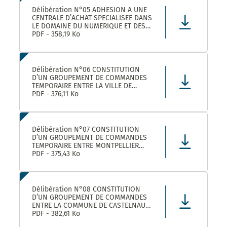
Délibération N°05 ADHESION A UNE
CENTRALE D’ACHAT SPECIALISEE DANS
LE DOMAINE DU NUMERIQUE ET DES
TELECOMS DENOMMEE « CANUT »
PDF - 358,19 Ko
Délibération N°06 CONSTITUTION
D’UN GROUPEMENT DE COMMANDES
TEMPORAIRE ENTRE LA VILLE DE
MONTPELLIER, LA COMMUNE DE
PDF - 376,11 Ko
CASTELNAU-LE-LEZ ET PLUSIEURS
AUTRES ACHETEURS PUBLICS POUR
L’ACHAT DE FOURNITURES
ADMINISTRATIVES DE BUREAU –
Délibération N°07 CONSTITUTION
ADHÉSION AU GROUPEMENT DE CO
D’UN GROUPEMENT DE COMMANDES
TEMPORAIRE ENTRE MONTPELLIER
MEDITERRANEE METROPOLE, LA VILLE
PDF - 375,43 Ko
DE CASTELNAU-LE-LEZ, ET PLUSIEURS
AUTRES ACHETEURS PUBLICS POUR LA
FOURNITURE DE PRODUITS ET
MATERIELS D’ENTRETIEN DES LOCAUX
Délibération N°08 CONSTITUTION
– ADHÉS
D’UN GROUPEMENT DE COMMANDES
ENTRE LA COMMUNE DE CASTELNAU-
LE-LEZ, LE CENTRE COMMUNAL
PDF - 382,61 Ko
D’ACTION SOCIALE DE CASTELNAU-LE-