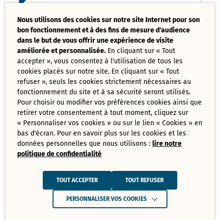
Liste des délibérations examinées
Nous utilisons des cookies sur notre site Internet pour son
Conseil Municipal 17 mars 2025
bon fonctionnement et à des fins de mesure d'audience
PDF - 121,08 Ko
dans le but de vous offrir une expérience de visite
améliorée et personnalisée.
En cliquant sur « Tout
accepter », vous consentez à l'utilisation de tous les
Ordre du jour du Conseil Municipal 17
cookies placés sur notre site. En cliquant sur « Tout
mars 2025
PDF - 73,70 Ko
refuser », seuls les cookies strictement nécessaires au
fonctionnement du site et à sa sécurité seront utilisés.
Pour choisir ou modifier vos préférences cookies ainsi que
retirer votre consentement à tout moment, cliquez sur
Tout
« Personnaliser vos cookies » ou sur le lien « Cookies » en
télécharger
bas d'écran. Pour en savoir plus sur les cookies et les
données personnelles que nous utilisons :
lire notre
politique de confidentialité
Juin
Ressources de Juin 2025
TOUT ACCEPTER
TOUT REFUSER
Convocation Conseil Municipal du 30
PERSONNALISER VOS COOKIES
juin 2025
PDF - 231,28 Ko