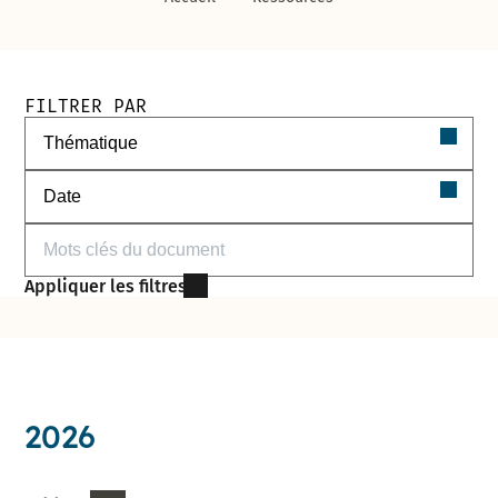
Filtres de recherche des documents
FILTRER PAR
Filtrer par thématique
Filtrer par date
Filtrer par mots-clés
Appliquer les filtres
2026