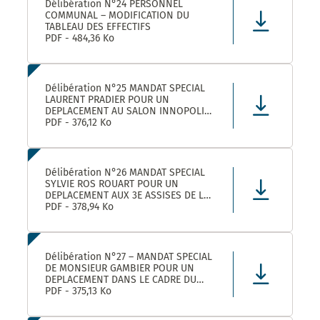
Délibération N°24 PERSONNEL
COMMUNAL – MODIFICATION DU
TABLEAU DES EFFECTIFS
PDF - 484,36 Ko
Délibération N°25 MANDAT SPECIAL
LAURENT PRADIER POUR UN
DEPLACEMENT AU SALON INNOPOLIS
A PARIS
PDF - 376,12 Ko
Délibération N°26 MANDAT SPECIAL
SYLVIE ROS ROUART POUR UN
DEPLACEMENT AUX 3E ASSISES DE LA
VOIE D’ARLES A ARLES
PDF - 378,94 Ko
Délibération N°27 – MANDAT SPECIAL
DE MONSIEUR GAMBIER POUR UN
DEPLACEMENT DANS LE CADRE DU
FORUM DES ELUS INFO JEUNES A
PDF - 375,13 Ko
PARIS