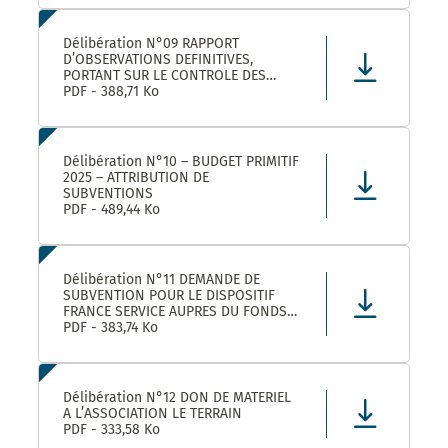
LEZ ET SES ETABLISSEMENTS
RATTACHÉS POUR LA FOURNITURE, LA
LIVRAISON ET LA GESTION DE TITRES
Délibération N°09 RAPPORT
RESTAURANT E
D’OBSERVATIONS DEFINITIVES,
PORTANT SUR LE CONTROLE DES
COMPTES ET DE LA GESTION DE
PDF - 388,71 Ko
MONTPELLIER MEDITERRANEE
METROPOLE AU TITRE DES EXERCICES
2019 ET SUIVANTS
Délibération N°10 – BUDGET PRIMITIF
2025 – ATTRIBUTION DE
SUBVENTIONS
PDF - 489,44 Ko
Délibération N°11 DEMANDE DE
SUBVENTION POUR LE DISPOSITIF
FRANCE SERVICE AUPRES DU FONDS
NATIONAL D’AMENAGEMENT ET DE
PDF - 383,74 Ko
DEVELOPPEMENT DU TERRITOIRE ET
DU FONDS NATIONAL FRANCE
SERVICES AU TITRE DE L’ANNEE 2025
Délibération N°12 DON DE MATERIEL
A L’ASSOCIATION LE TERRAIN
PDF - 333,58 Ko