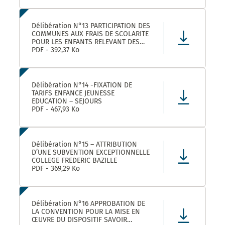
Délibération N°13 PARTICIPATION DES
COMMUNES AUX FRAIS DE SCOLARITE
POUR LES ENFANTS RELEVANT DES
DISPOSITIFS ULISS ET DAR
PDF - 392,37 Ko
SCOLARISES DANS LES ECOLES
CASTELNAUVIENNES
Délibération N°14 -FIXATION DE
TARIFS ENFANCE JEUNESSE
EDUCATION – SEJOURS
PDF - 467,93 Ko
Délibération N°15 – ATTRIBUTION
D’UNE SUBVENTION EXCEPTIONNELLE
COLLEGE FREDERIC BAZILLE
PDF - 369,29 Ko
Délibération N°16 APPROBATION DE
LA CONVENTION POUR LA MISE EN
ŒUVRE DU DISPOSITIF SAVOIR