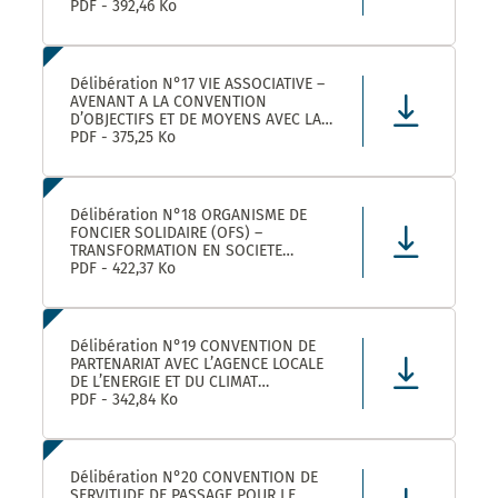
ROULER A VELO AVEC MONTPELLIER
PDF - 392,46 Ko
MEDITERRANEE METROPOLE
Délibération N°17 VIE ASSOCIATIVE –
AVENANT A LA CONVENTION
D’OBJECTIFS ET DE MOYENS AVEC LA
FEDERATION REGIONALE DES
PDF - 375,25 Ko
MAISONS DES JEUNES ET DE LA
CULTURE OCCITANIE POUR L’ANNEE
2025 DANS LE CADRE DE LA
CONVENTION DE PARTENARIAT SIGNEE
Délibération N°18 ORGANISME DE
POUR LA
FONCIER SOLIDAIRE (OFS) –
TRANSFORMATION EN SOCIETE
COOPERATIVE D’INTERET COLLECTIF
PDF - 422,37 Ko
(SCIC) – PRISE DE PARTICIPATION AU
CAPITAL – APPROBATION –
AUTORISATION DE SIGNATURE
Délibération N°19 CONVENTION DE
PARTENARIAT AVEC L’AGENCE LOCALE
DE L’ENERGIE ET DU CLIMAT
MONTPELLIER METROPOLE :
PDF - 342,84 Ko
APPROBATION DE LA CONVENTION
Délibération N°20 CONVENTION DE
SERVITUDE DE PASSAGE POUR LE