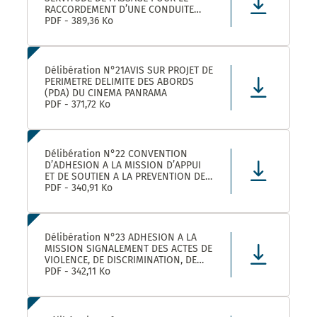
RACCORDEMENT D’UNE CONDUITE
EAUX PLUVIALES DANS LE CADRE DE
PDF - 389,36 Ko
L’OPERATION SOLENZANA 1825
AVENUE DE L’EUROPE SUR LA
PARCELLE COMMUNALE CN 170
Délibération N°21AVIS SUR PROJET DE
PERIMETRE DELIMITE DES ABORDS
(PDA) DU CINEMA PANRAMA
PDF - 371,72 Ko
Délibération N°22 CONVENTION
D’ADHESION A LA MISSION D’APPUI
ET DE SOUTIEN A LA PREVENTION DES
RISQUES PROFESSIONNELS
PDF - 340,91 Ko
Délibération N°23 ADHESION A LA
MISSION SIGNALEMENT DES ACTES DE
VIOLENCE, DE DISCRIMINATION, DE
HARCELEMENT ET D’AGISSEMENTS
PDF - 342,11 Ko
SEXISTES PROPOSEE PAR LE CDG34