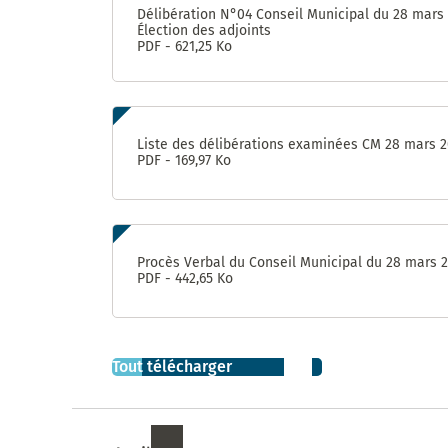
et de
Délibération N°04 Conseil Municipal du 28 mars
Sablassou
Élection des adjoints
PDF - 621,25 Ko
La
végétalisation
du Devois
menée à bien
Liste des délibérations examinées CM 28 mars 
PDF - 169,97 Ko
Un
nouveau
jardin
partagé
: Le
Procès Verbal du Conseil Municipal du 28 mars 
Terrain
PDF - 442,65 Ko
Consultation
sur le nom
de la
Tout télécharger
nouvelle
aire de jeux
à Madiba