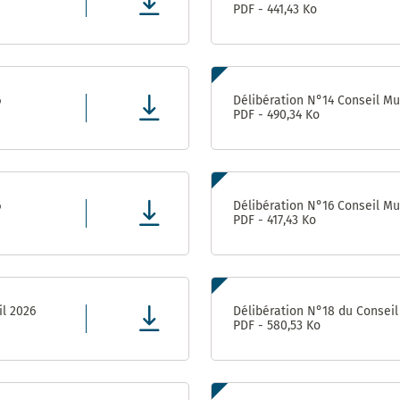
PDF - 441,43 Ko
Direction
des
Finances,
de l’Achat
et de
6
Délibération N°14 Conseil Mun
l’Evaluation
PDF - 490,34 Ko
Direction
des
ressources
humaines
6
Délibération N°16 Conseil Mun
PDF - 417,43 Ko
Direction de la
Communication
Direction
il 2026
Délibération N°18 du Conseil 
des
PDF - 580,53 Ko
Affaires
Culturelles
Service