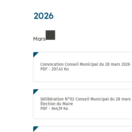
jardins
Déclarer
des
Forum : une
aventure
partagés
un
Proximités
concertation
unique !
incident
2026
Eurêka
citoyenne
jusqu’au 8
octobre
Mars
Futur
« visage »
de la rue
Ressources de Mars 202
d’Aquitaine
: donnez
Convocation Conseil Municipal du 28 mars 2026
votre avis
PDF - 207,43 Ko
jusqu’au 8
octobre !
950 pièges
à
Délibération N°02 Conseil Municipal du 28 mars
Élection du Maire
moustiques
PDF - 644,19 Ko
distribués
aux
habitants
du Devois