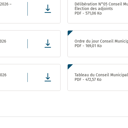
population
2017 –
Appaix
 2026 –
Délibération N°05 Conseil Mu
2020
Élection des adjoints
Vie
Gymnase des
PDF - 571,06 Ko
Administrative
Marianne D’Or
Perrières
et Citoyenne
du
(Conseil
Développement
Départemental)
Durable – 2017
Direction
2026
Ordre du jour Conseil Munici
de
PDF - 169,01 Ko
l’Enfance
Ville
ludique
&
Direction
sportive
de la
– 2013
Jeunesse
2026
Tableau du Conseil Municipa
et de
PDF - 472,57 Ko
l’Education
Prix de la
Communication
responsable au
Direction de
concours des
l’Aménagement
Meilleurs Voeux
& du
du Territoire –
Patrimoine
2010
(DAP) – Guichet
unique