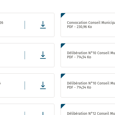
Prix
énergies
Pôle
citoyennes
Attractivité
6
– 2010 et
Patrimoine
2019
26
Convocation Conseil Municipa
(Ex
PDF - 230,96 Ko
Urbanisme
/ DPAE /
DAP)
Centre
Délibération N°10 Conseil Mun
Technique
PDF - 714,54 Ko
Municipal
Direction
des
Moyens
6
Délibération N°10 Conseil Mun
Généraux
PDF - 714,54 Ko
Direction
des
Sports
Délibération N°12 Conseil Mun