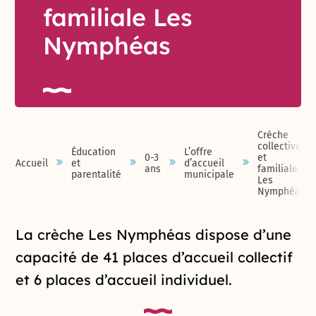
familiale Les
Nymphéas
Crèche
collective
Éducation
L’offre
0-3
et
Accueil
et
d’accueil
ans
familiale
parentalité
municipale
Les
Nymphéas
Introduction de la page
La crèche Les Nymphéas dispose d’une
capacité de 41 places d’accueil collectif
et 6 places d’accueil individuel.