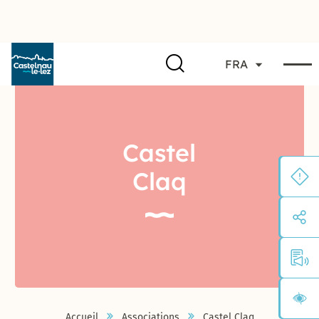
FRA
Castel
Claq
Accueil
Associations
Castel Claq