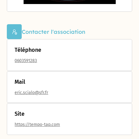
Contacter l'association
Téléphone
0603591283
Mail
eric.scialo@sfr.fr
Site
https://tempo-tap.com