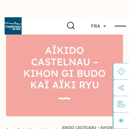
FRA
AÏKIDO
CASTELNAU –
KIHON GI BUDO
KAÏ AÏKI RYU
AÏKIDO CASTELNAU – KIHON GI