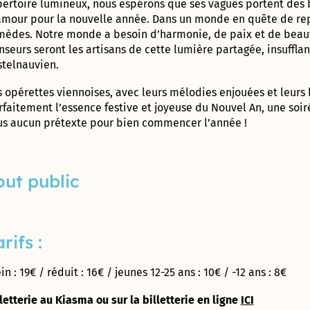
pertoire lumineux, nous espérons que ses vagues portent des 
son
Rochet
CARON »
Label Or
et
entreprise
amour pour la nouvelle année. Dans un monde en quête de rep
« Territoire
vacances
Vaonis, une
mèdes. Notre monde a besoin d’harmonie, de paix et de beauté. 
Maison
Innovant »
Tennis
success-story
nseurs seront les artisans de cette lumière partagée, insuffl
France
club
astronomique
stelnauvien.
Services
municipal
Label
!
Prado
Terre
s opérettes viennoises, avec leurs mélodies enjouées et leurs
Concorde
de
Le
Avec Le Clos
rfaitement l’essence festive et joyeuse du Nouvel An, une soir
Jeux
parcours
de l’Aube
us aucun prétexte pour bien commencer l’année !
Cabinet
2024
de santé
rouge et
du
Colette-
Garriga, cap
Maire
Besson
Prix de
sur
la
l’authenticité
out public
Centre
Création
Boulodrome
!
Communal
Cap
municipal
d’Action
Com
« Henri
Sociale
2018
Salvador »
rifs :
Direction de
Démarche
Skate
l’administration
Bâtiment
park
in : 19€ / réduit : 16€ / jeunes 12-25 ans : 10€ / -12 ans : 8€
générale et des
Durable
municipal
services à la
Occitanie
Tom
letterie au Kiasma ou sur la billetterie en ligne
ICI