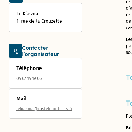
jardins
Déclarer
ré
des
Forum : une
aventure
partagés
un
Proximités
d’
concertation
unique !
incident
Eurêka
Le Kiasma
re
citoyenne
jusqu’au 8
da
1, rue de la Crouzette
octobre
ca
Le
Futur
« visage »
pa
Contacter
de la rue
so
l’organisateur
d’Aquitaine
: donnez
Téléphone
votre avis
jusqu’au 8
T
04 67 14 19 06
octobre !
950 pièges
Mail
à
Ta
moustiques
lekiasma@castelnau-le-lez.fr
distribués
Ple
aux
habitants
Bil
du Devois