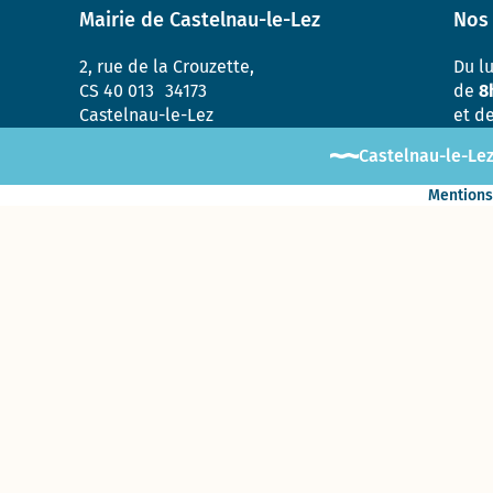
Mairie de Castelnau-le-Lez
Nos 
Enquête «
Ville
marchable
2, rue de la Crouzette,
Du l
» : évaluez
CS 40 013 34173
de
8
la qualité
Castelnau-le-Lez
et d
de la
marche à
Castelnau-le-Lez
Castelnau-
le-Lez !
Mentions