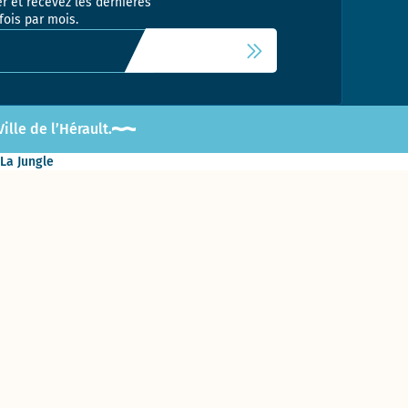
r et recevez les dernières
fois par mois.
 newsletter
lle de l’Hérault.
 La Jungle