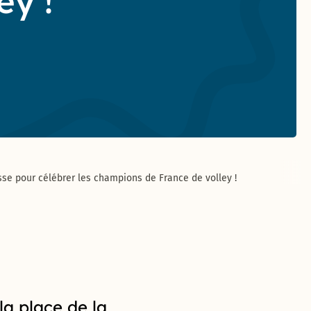
ey !
sse pour célébrer les champions de France de volley !
la place de la