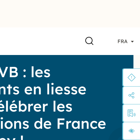
FRA
B : les
nts en liesse
élébrer les
ons de France