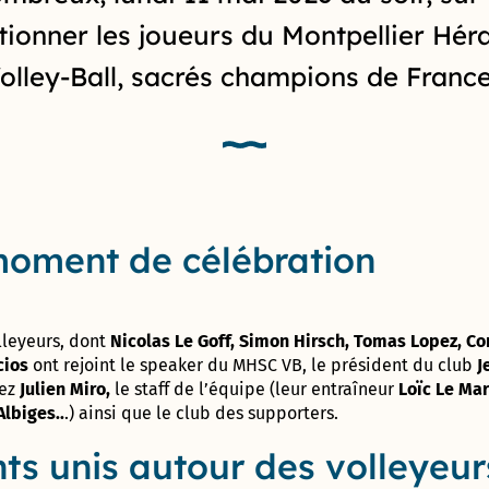
son
Rochet
CARON »
Label Or
et
entreprise
tionner les joueurs du Montpellier Hér
« Territoire
vacances
Vaonis, une
Maison
Innovant »
Tennis
olley-Ball, sacrés champions de France
success-story
France
club
astronomique
Services
municipal
Label
!
Prado
Terre
Concorde
de
Le
Avec Le Clos
Jeux
parcours
de l’Aube
Cabinet
2024
de santé
rouge et
du
Colette-
Garriga, cap
Maire
Besson
Prix de
oment de célébration
sur
la
l’authenticité
Centre
Création
Boulodrome
!
Communal
Cap
municipal
d’Action
Com
« Henri
lleyeurs, dont
Nicolas Le Goff, Simon Hirsch, Tomas Lopez, Cor
Sociale
2018
Salvador »
cios
ont rejoint le speaker du MHSC VB, le président du club
J
Lez
Julien Miro,
le staff de l’équipe (leur entraîneur
Loïc Le Mar
Direction de
Démarche
Skate
lbiges..
.) ainsi que le club des supporters.
l’administration
Bâtiment
park
générale et des
Durable
municipal
ts unis autour des volleyeur
services à la
Occitanie
Tom