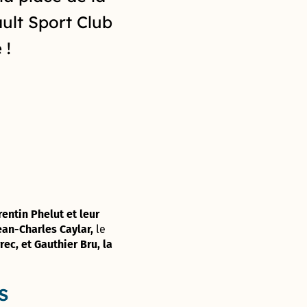
ault Sport Club
 !
entin Phelut et leur
ean-Charles Caylar,
le
rec, et Gauthier Bru, la
s