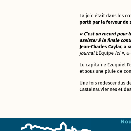
et de
Sablassou
La joie était dans les c
La
porté par la ferveur de
végétalisation
du Devois
« C’est un record pour l
menée à bien
assister à la finale cont
Jean-Charles Caylar, a r
Un
journal
L’Équipe
ici »,
a-
nouveau
jardin
Le capitaine Ezequiel P
partagé
et sous une pluie de con
: Le
Terrain
Une fois redescendus de
Castelnauviennes et des 
Consultation
sur le nom
de la
nouvelle
aire de jeux
Nou
à Madiba