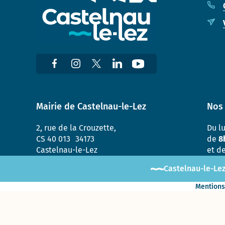
Enquête «
Ville
marchable
» : évaluez
la qualité
de la
marche à
Castelnau-
le-Lez !
Mairie de Castelnau-le-Lez
Nos 
2, rue de la Crouzette,
Du l
CS 40 013 34173
de
8
Castelnau-le-Lez
et d
Castelnau-le-Lez
Mentions