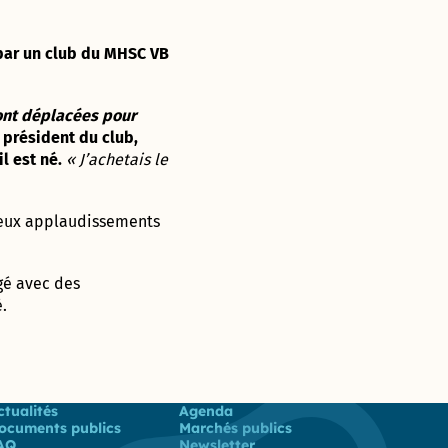
 par un club du MHSC VB
ont déplacées pour
 président du club,
l est né.
« J’achetais le
breux applaudissements
é avec des
.
 utiles
ctualités
Agenda
ocuments publics
Marchés publics
AQ
Newsletter