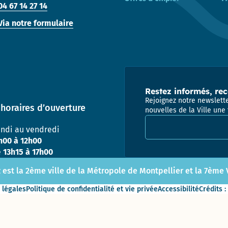
Prix
04 67 14 27 14
énergies
Pôle
Via notre formulaire
citoyennes
Attractivité
– 2010 et
Patrimoine
2019
(Ex
Urbanisme
/ DPAE /
DAP)
Restez informés, rec
Centre
Rejoignez notre newslette
horaires d’ouverture
Technique
nouvelles de la Ville une 
Adresse email pour la
Municipal
undi au vendredi
h00 à 12h00
Direction
e
13h15 à 17h00
des
Moyens
 est la 2ème ville de la Métropole de Montpellier et la 7ème Vi
Généraux
 légales
Politique de confidentialité et vie privée
Accessibilité
Crédits :
Direction
des
Sports