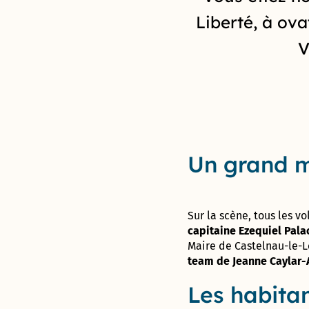
jardins
Déclarer
des
Forum : une
aventure
partagés
un
Proximités
Liberté, à ova
concertation
unique !
incident
Eurêka
citoyenne
V
jusqu’au 8
octobre
Futur
« visage »
de la rue
d’Aquitaine
: donnez
Un grand m
votre avis
jusqu’au 8
octobre !
Sur la scène, tous les vo
950 pièges
capitaine Ezequiel Pala
à
Maire de Castelnau-le-
moustiques
distribués
team de Jeanne Caylar-A
aux
Les habitan
habitants
du Devois