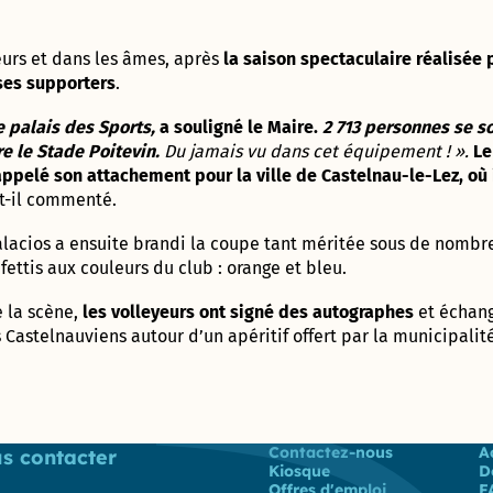
population
2017 –
Appaix
2020
Vie
Gymnase des
œurs et dans les âmes, après
la saison spectaculaire réalisée
Administrative
Marianne D’Or
Perrières
 ses supporters
.
et Citoyenne
du
(Conseil
Développement
Départemental)
e palais des Sports,
a souligné le Maire.
2 713 personnes se s
Durable – 2017
Direction
re le Stade Poitevin.
Du jamais vu dans cet équipement ! ».
Le
de
appelé son attachement pour la ville de Castelnau-le-Lez, où i
l’Enfance
Ville
t-il commenté.
ludique
&
Direction
alacios a ensuite brandi la coupe tant méritée sous de nom
sportive
de la
fettis aux couleurs du club : orange et bleu.
– 2013
Jeunesse
et de
 la scène,
les volleyeurs ont signé des autographes
et échang
l’Education
Prix de la
Castelnauviens autour d’un apéritif offert par la municipalité
Communication
responsable au
Direction de
concours des
l’Aménagement
Meilleurs Voeux
& du
du Territoire –
Patrimoine
Liste des liens
Contactez-nous
A
s contacter
2010
(DAP) – Guichet
Kiosque
D
unique
Offres d'emploi
F