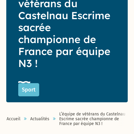
vétérans du
Castelnau Escrime
sacrée
championne de
France par équipe
N3 !
Sport
L’équipe de vétérans du Castelnau
Accueil
Actualités
Escrime sacrée championne de
France par équipe N3 !