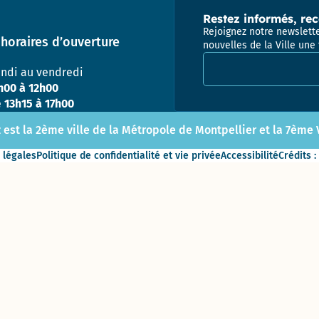
Direction
Restez informés, rec
des
Rejoignez notre newslette
horaires d’ouverture
Finances,
nouvelles de la Ville une 
Adresse email pour la
de l’Achat
et de
undi au vendredi
l’Evaluation
h00 à 12h00
e
13h15 à 17h00
Direction
 est la 2ème ville de la Métropole de Montpellier et la 7ème Vi
des
ressources
 légales
Politique de confidentialité et vie privée
Accessibilité
Crédits :
humaines
Direction de la
Communication
Direction
des
Affaires
Culturelles
Service