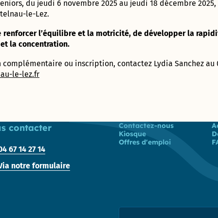
seniors, du jeudi 6 novembre 2025 au jeudi 18 décembre 2025, 
Prix
telnau-le-Lez.
énergies
Pôle
citoyennes
Attractivité
e
renforcer l’équilibre et la motricité, de développer la rapidi
– 2010 et
Patrimoine
2019
et la concentration.
(Ex
Urbanisme
n complémentaire ou inscription, contactez Lydia Sanchez au 0
/ DPAE /
DAP)
u-le-lez.fr
Centre
Technique
Municipal
Liste des liens
Contactez-nous
A
s contacter
Kiosque
D
Direction
Offres d'emploi
F
des
04 67 14 27 14
Moyens
Généraux
Via notre formulaire
Direction
des
Sports