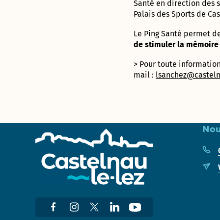
Santé en direction des 
Enquête «
Palais des Sports de Cas
Ville
marchable
Le Ping Santé permet d
» : évaluez
de stimuler la mémoire 
la qualité
de la
> Pour toute informatio
marche à
mail :
lsanchez@castelna
Castelnau-
le-Lez !
Nou