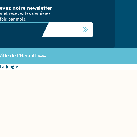
evez notre newsletter
r et recevez les dernières
fois par mois.
 newsletter
lle de l’Hérault.
 La Jungle