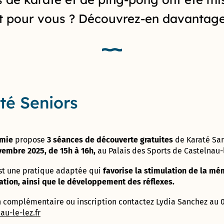
son
Rochet
CARON »
Label Or
et
entreprise
t pour vous ? Découvrez-en davantage
« Territoire
vacances
Vaonis, une
Maison
Innovant »
Tennis
success-story
France
club
astronomique
Services
municipal
Label
!
Prado
Terre
Concorde
de
Le
Avec Le Clos
Jeux
parcours
de l’Aube
Cabinet
2024
de santé
rouge et
té Seniors
du
Colette-
Garriga, cap
Maire
Besson
Prix de
sur
la
l’authenticité
Centre
Création
Boulodrome
!
émie
propose
3 séances de découverte gratuites
de Karaté San
Communal
Cap
municipal
ovembre 2025, de 15h à 16h,
au Palais des Sports de Castelnau-
d’Action
Com
« Henri
Sociale
2018
Salvador »
est une pratique adaptée qui
favorise la stimulation de la mé
nation, ainsi que le développement des réflexes.
Direction de
Démarche
Skate
l’administration
Bâtiment
park
n complémentaire ou inscription contactez Lydia Sanchez au 0
générale et des
Durable
municipal
u-le-lez.fr
services à la
Occitanie
Tom