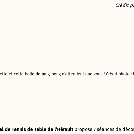
population
2017 –
Appaix
Crédit p
2020
Vie
Gymnase des
Administrative
Marianne D’Or
Perrières
et Citoyenne
du
(Conseil
Développement
Départemental)
Durable – 2017
Direction
de
l’Enfance
Ville
ludique
&
Direction
sportive
de la
ette et cette balle de ping-pong n'attendent que vous ! Crédit photo 
– 2013
Jeunesse
et de
l’Education
Prix de la
Communication
responsable au
Direction de
concours des
l’Aménagement
Meilleurs Voeux
& du
du Territoire –
Patrimoine
2010
(DAP) – Guichet
l de Tennis de Table de l’Hérault
propose 7 séances de décou
unique