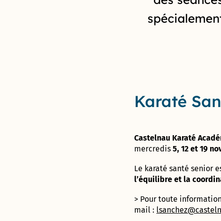
jardins
Déclarer
des
Forum : une
aventure
partagés
un
Proximités
concertation
spécialemen
unique !
incident
Eurêka
citoyenne
jusqu’au 8
octobre
Futur
« visage »
de la rue
d’Aquitaine
Karaté San
: donnez
votre avis
jusqu’au 8
octobre !
Castelnau Karaté Acad
mercredis
5, 12 et 19 n
950 pièges
à
Le karaté santé senior 
moustiques
l’équilibre et la coordi
distribués
aux
> Pour toute informatio
habitants
mail :
lsanchez@castelna
du Devois