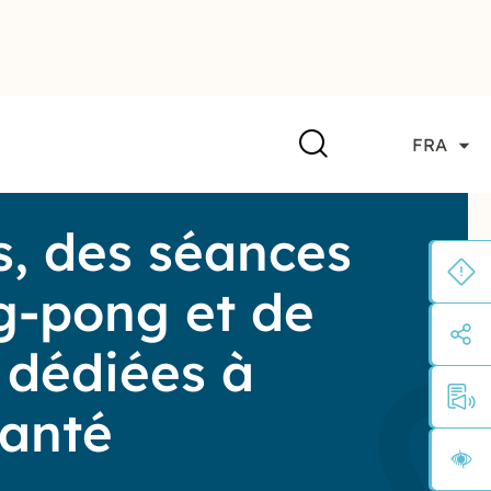
FRA
s, des séances
g-pong et de
 dédiées à
santé