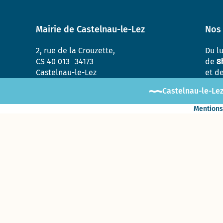
Mairie de Castelnau-le-Lez
Nos 
2, rue de la Crouzette,
Du l
CS 40 013 34173
de
8
Castelnau-le-Lez
et d
Castelnau-le-Lez
Mentions