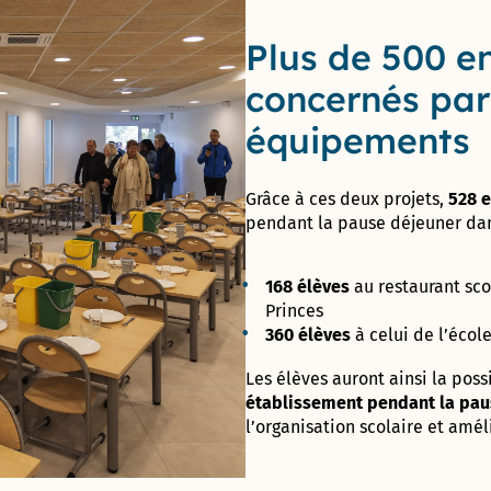
Direction
des
Plus de 500 e
Finances,
concernés pa
de l’Achat
et de
équipements
l’Evaluation
Direction
Grâce
à
ces
deux
projets,
528
e
des
pendant
la
pause
déjeuner
da
ressources
humaines
168
élèves
au restaurant sc
Direction de la
Princes
Communication
360
élèves
à celui de
l’écol
Direction
Les
élèves
auront
ainsi
la
poss
des
établissement
pendant
la
pa
Affaires
l’organisation
scolaire
et
amél
Culturelles
Service