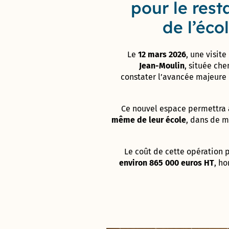
pour le rest
Enquête «
Ville
de l’éco
marchable
» : évaluez
la qualité
Le
12
mars
2026
,
une
visite
de la
Jean-
Moulin
,
située
che
marche à
constater
l’avancée
majeure
Castelnau-
le-Lez !
Ce
nouvel
espace
permettra
même
de
leur
école
,
dans
de
m
Le
coût
de
cette
opération
environ
865
000
euros
HT
,
ho