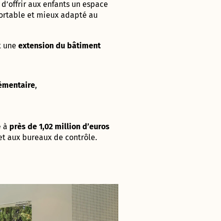
t
d’offrir
aux
enfants
un
espace
ortable
et
mieux
adapté
au
t
une
extension
du
bâtiment
émentaire
,
e
à
près
de
1,02
million
d’euros
et
aux
bureaux
de
contrôle.