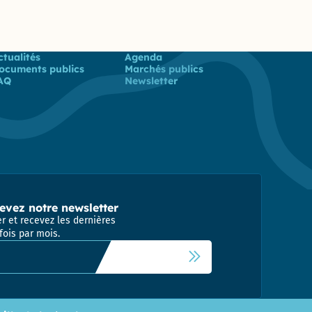
 utiles
ctualités
Agenda
ocuments publics
Marchés publics
AQ
Newsletter
evez notre newsletter
r et recevez les dernières
fois par mois.
 newsletter