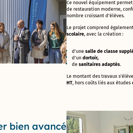
population
2017 –
Appaix
Ce
nouvel
équipement
perme
2020
de
restauration
moderne,
conf
Vie
Gymnase des
nombre
croissant
d’élèves.
Administrative
Marianne D’Or
Perrières
et Citoyenne
du
(Conseil
Le
projet
comprend
égalemen
Développement
Départemental)
scolaire
,
avec
la
création :
Durable – 2017
Direction
de
l’Enfance
Ville
d’une
salle
de
classe
suppl
ludique
d’un
dortoir,
&
Direction
de
sanitaires
adaptés
.
sportive
de la
– 2013
Jeunesse
Le
montant
des
travaux
s’élèv
et de
HT
,
hors
coûts
liés
aux
études
l’Education
Prix de la
Communication
responsable au
Direction de
concours des
l’Aménagement
Meilleurs Voeux
& du
du Territoire –
Patrimoine
2010
er bien avancé
(DAP) – Guichet
unique