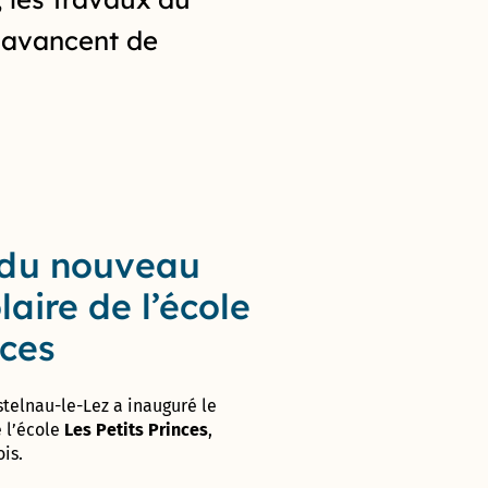
n
avancent de
 du nouveau
laire de l’école
nces
stelnau-
le-
Lez
a
inauguré
le
e
l’école
Les
Petits
Princes
,
is.