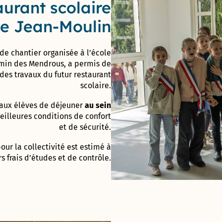
aurant scolaire
Prix
énergies
Pôle
le Jean-Moulin
citoyennes
Attractivité
– 2010 et
Patrimoine
2019
(Ex
de
chantier
organisée
à
l’école
Urbanisme
min
des
Mendrous,
a
permis
de
/ DPAE /
des
travaux
du
futur
restaurant
DAP)
scolaire.
Centre
aux
élèves
de
déjeuner
au
sein
Technique
eilleures
conditions
de
confort
Municipal
et
de
sécurité.
Direction
pour
la
collectivité
est
estimé
à
des
rs
frais
d’études
et
de
contrôle.
Moyens
Généraux
Direction
des
Sports