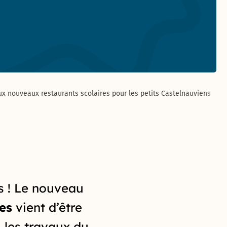
x nouveaux restaurants scolaires pour les petits Castelnauviens
s ! Le
nouveau
es
vient d’être
 l
es
travaux
du