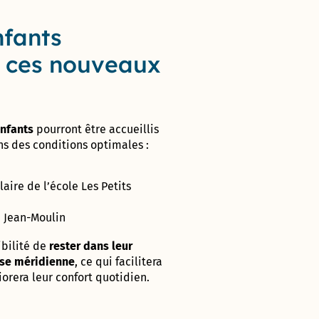
nfants
r ces nouveaux
nfants
pourront
être
accueillis
ns
des
conditions
optimales :
olaire de
l’école
Les
Petits
e
Jean-
Moulin
ibilité
de
rester
dans
leur
use
méridienne
,
ce qui facilitera
iorera
leur
confort
quotidien.