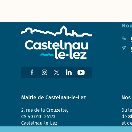
Nou
Mairie de Castelnau-le-Lez
Nos 
2, rue de la Crouzette,
Du l
CS 40 013 34173
de
8
Castelnau-le-Lez
et d