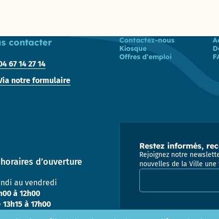
Achats-
Magasin
Pôle Relations
Liste des liens
Contactez-nous
A
s contacter
Publiques et
Kiosque
D
Institutionnelles
Offres d'emploi
F
04 67 14 27 14
Via notre formulaire
Restez informés, rec
Rejoignez notre newslette
horaires d’ouverture
nouvelles de la Ville une 
Adresse email pour la
undi au vendredi
h00 à 12h00
e
13h15 à 17h00