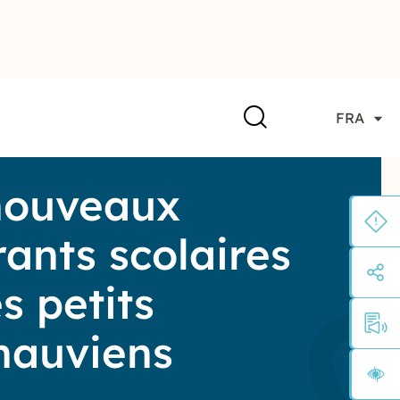
FRA
nouveaux
rants scolaires
s petits
nauviens