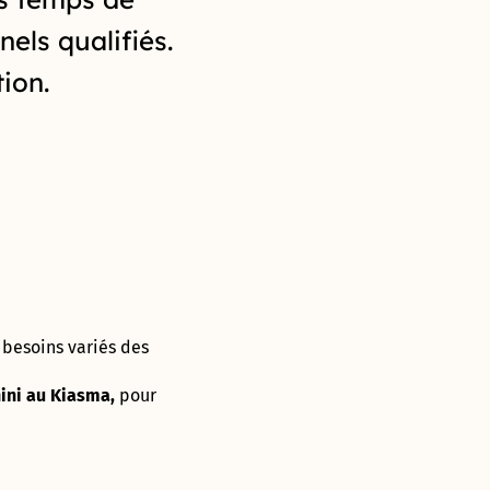
els qualifiés.
tion.
 besoins variés des
nini au Kiasma,
pour