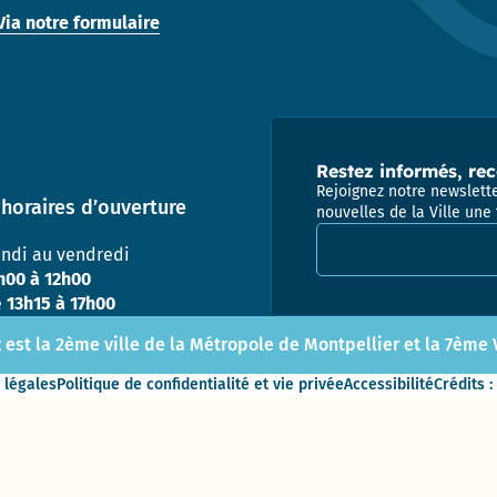
Direction
Via notre formulaire
des
Finances,
de l’Achat
et de
l’Evaluation
Restez informés, rec
Direction
Rejoignez notre newslette
des
horaires d’ouverture
nouvelles de la Ville une 
ressources
Adresse email pour la
humaines
undi au vendredi
h00 à 12h00
Direction de la
e
13h15 à 17h00
Communication
 est la 2ème ville de la Métropole de Montpellier et la 7ème Vi
Direction
 légales
Politique de confidentialité et vie privée
Accessibilité
Crédits :
des
Affaires
Culturelles
Service