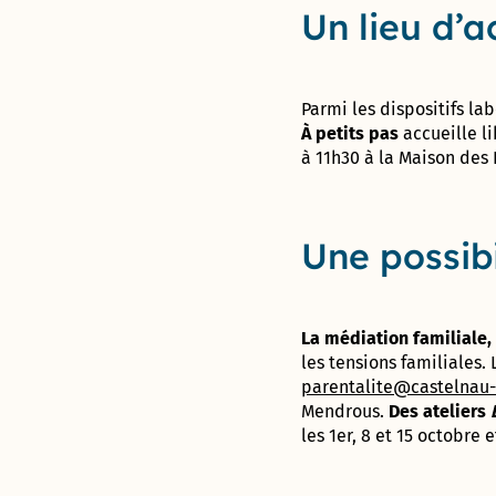
et de
Un lieu d’a
Sablassou
La
végétalisation
Parmi les dispositifs lab
du Devois
À petits pas
accueille l
menée à bien
à 11h30 à la Maison des
Un
nouveau
jardin
Une possibi
partagé
: Le
Terrain
La médiation familiale,
Consultation
les tensions familiales.
sur le nom
parentalite@castelnau-l
de la
Mendrous.
Des ateliers
nouvelle
les 1er, 8 et 15 octobre 
aire de jeux
à Madiba