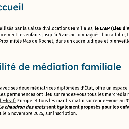
population
2017 –
Appaix
ccueil
2020
Vie
Gymnase des
Administrative
Marianne D’Or
Perrières
et Citoyenne
du
(Conseil
ellisés par la Caisse d’Allocations Familiales,
le LAEP (Lieu d’
Développement
Départemental)
ibrement les enfants jusqu’à 6 ans accompagnés d’un adulte, 
Durable – 2017
Direction
 Proximités Mas de Rochet, dans un cadre ludique et bienveill
de
l’Enfance
Ville
ludique
&
Direction
lité de médiation familiale
sportive
de la
– 2013
Jeunesse
et de
l’Education
Prix de la
avec ses deux médiatrices diplômées d’État, offre un espace
Communication
 Les permanences ont lieu sur rendez-vous tous les mercredis 
responsable au
Direction de
e-lez.fr
Europe et tous les mardis matin sur rendez-vous au 
concours des
l’Aménagement
Le chaudron des mots
sont également proposés pour les enfa
Meilleurs Voeux
& du
du Territoire –
et le 5 novembre 2025, sur inscription.
Patrimoine
2010
(DAP) – Guichet
unique