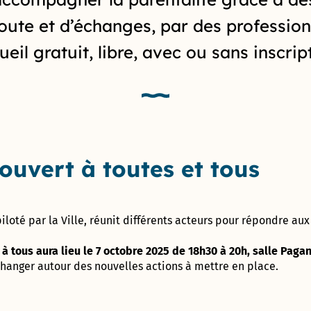
son
Rochet
CARON »
Label Or
et
entreprise
oute et d’échanges, par des professionn
« Territoire
vacances
Vaonis, une
Maison
Innovant »
Tennis
success-story
eil gratuit, libre, avec ou sans inscrip
France
club
astronomique
Services
municipal
Label
!
Prado
Terre
Concorde
de
Le
Avec Le Clos
Jeux
parcours
de l’Aube
Cabinet
2024
de santé
rouge et
du
Colette-
Garriga, cap
Maire
Besson
Prix de
sur
ouvert à toutes et tous
la
l’authenticité
Centre
Création
Boulodrome
!
Communal
Cap
municipal
d’Action
Com
« Henri
iloté par la Ville, réunit différents acteurs pour répondre aux
Sociale
2018
Salvador »
à tous aura lieu le 7 octobre 2025 de 18h30 à 20h, salle Paga
Direction de
Démarche
Skate
changer autour des nouvelles actions à mettre en place.
l’administration
Bâtiment
park
générale et des
Durable
municipal
services à la
Occitanie
Tom