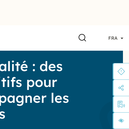
FRA
lité : des
tifs pour
pagner les
s