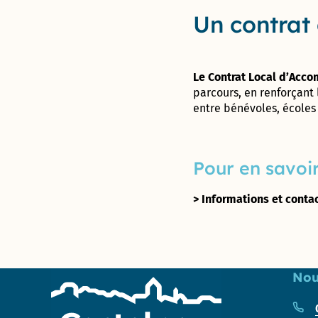
Enquête «
Un contrat 
Ville
marchable
» : évaluez
la qualité
Le Contrat Local d’Acco
de la
parcours, en renforçant 
marche à
entre bénévoles, écoles 
Castelnau-
le-Lez !
Pour en savoir
> Informations et contac
Nou