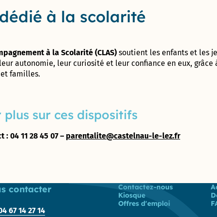
Prix
dédié à la scolarité
énergies
Pôle
citoyennes
Attractivité
– 2010 et
Patrimoine
2019
(Ex
mpagnement à la Scolarité (CLAS)
soutient les enfants et les j
Urbanisme
leur autonomie, leur curiosité et leur confiance en eux, grâce
/ DPAE /
DAP)
et familles.
Centre
Technique
 plus sur ces dispositifs
Municipal
Direction
t : 04 11 28 45 07 –
parentalite@castelnau-le-lez.fr
des
Moyens
Généraux
Direction
Liste des liens
Contactez-nous
A
s contacter
Kiosque
D
des
Offres d'emploi
F
Sports
04 67 14 27 14