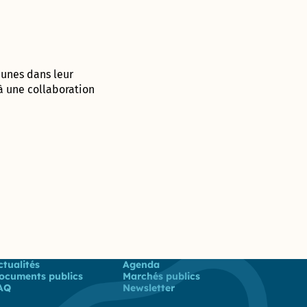
eunes dans leur
 à une collaboration
 utiles
ctualités
Agenda
ocuments publics
Marchés publics
AQ
Newsletter