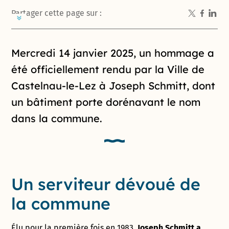
Partager cette page sur :
Introduction de la page
Mercredi 14 janvier 2025, un hommage a
été officiellement rendu par la Ville de
Castelnau-le-Lez à Joseph Schmitt, dont
un bâtiment porte dorénavant le nom
dans la commune.
Un serviteur dévoué de
la commune
Élu pour la première fois en 1983,
Joseph Schmitt a