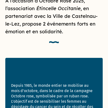
Introduction de la page
À l’occasion d’Octobre Rose 2025,
l’association
Étincelle Occitanie,
en
partenariat avec la Ville de Castelnau-
le-Lez, propose 2 événements forts en
émotion et en solidarité.
Depuis 1985, le monde entier se mobilise au
mois d’octobre, dans le cadre de la campagne
Octobre rose, symbolisée par un ruban rose.
L’objectif est de sensibiliser les femmes au
dépistage du cancer du sein et de récolter des