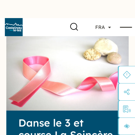
FRA
Danse le 3 et
course La Seincère