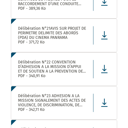
RACCORDEMENT D’UNE CONDUITE
EAUX PLUVIALES DANS LE CADRE DE
PDF - 389,36 Ko
L’OPERATION SOLENZANA 1825
AVENUE DE L’EUROPE SUR LA
PARCELLE COMMUNALE CN 170
Délibération N°21AVIS SUR PROJET DE
PERIMETRE DELIMITE DES ABORDS
(PDA) DU CINEMA PANRAMA
PDF - 371,72 Ko
Délibération N°22 CONVENTION
D’ADHESION A LA MISSION D’APPUI
ET DE SOUTIEN A LA PREVENTION DES
RISQUES PROFESSIONNELS
PDF - 340,91 Ko
Délibération N°23 ADHESION A LA
MISSION SIGNALEMENT DES ACTES DE
VIOLENCE, DE DISCRIMINATION, DE
HARCELEMENT ET D’AGISSEMENTS
PDF - 342,11 Ko
SEXISTES PROPOSEE PAR LE CDG34