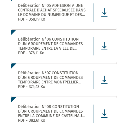
Délibération N°05 ADHESION A UNE
CENTRALE D’ACHAT SPECIALISEE DANS
LE DOMAINE DU NUMERIQUE ET DES
TELECOMS DENOMMEE « CANUT »
PDF - 358,19 Ko
Délibération N°06 CONSTITUTION
D’UN GROUPEMENT DE COMMANDES
TEMPORAIRE ENTRE LA VILLE DE
MONTPELLIER, LA COMMUNE DE
PDF - 376,11 Ko
CASTELNAU-LE-LEZ ET PLUSIEURS
AUTRES ACHETEURS PUBLICS POUR
L’ACHAT DE FOURNITURES
ADMINISTRATIVES DE BUREAU –
Délibération N°07 CONSTITUTION
ADHÉSION AU GROUPEMENT DE CO
D’UN GROUPEMENT DE COMMANDES
TEMPORAIRE ENTRE MONTPELLIER
MEDITERRANEE METROPOLE, LA VILLE
PDF - 375,43 Ko
DE CASTELNAU-LE-LEZ, ET PLUSIEURS
AUTRES ACHETEURS PUBLICS POUR LA
FOURNITURE DE PRODUITS ET
MATERIELS D’ENTRETIEN DES LOCAUX
Délibération N°08 CONSTITUTION
– ADHÉS
D’UN GROUPEMENT DE COMMANDES
ENTRE LA COMMUNE DE CASTELNAU-
LE-LEZ, LE CENTRE COMMUNAL
PDF - 382,61 Ko
D’ACTION SOCIALE DE CASTELNAU-LE-