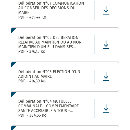
Délibération N°01 COMMUNICATION
AU CONSEIL DES DECISIONS DU
MAIRE
PDF - 439,44 Ko
Délibération N°02 DELIBERATION
RELATIVE AU MAINTIEN OU AU NON
MAINTIEN D’UN ELU DANS SES
FONCTIONS D’ADJOINT AU MAIRE
PDF - 376,15 Ko
Délibération N°03 ELECTION D’UN
ADJOINT AU MAIRE
PDF - 414,39 Ko
Délibération N°04 MUTUELLE
COMMUNALE – COMPLEMENTAIRE
SANTE ACCESSIBLE A TOUS –
CONVENTION DE PARTENARIAT AVEC
PDF - 384,66 Ko
LA MUTUELLE FAMILIALE –
APPROBATION ET AUTORISATION DE
SIGNATURE