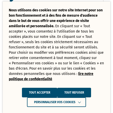
Liste des délibérations examinées
Nous utilisons des cookies sur notre site Internet pour son
Conseil Municipal 17 mars 2025
bon fonctionnement et à des fins de mesure d'audience
PDF - 121,08 Ko
dans le but de vous offrir une expérience de visite
améliorée et personnalisée.
En cliquant sur « Tout
accepter », vous consentez à l'utilisation de tous les
Ordre du jour du Conseil Municipal 17
cookies placés sur notre site. En cliquant sur « Tout
mars 2025
PDF - 73,70 Ko
refuser », seuls les cookies strictement nécessaires au
fonctionnement du site et à sa sécurité seront utilisés.
Pour choisir ou modifier vos préférences cookies ainsi que
retirer votre consentement à tout moment, cliquez sur
Tout
« Personnaliser vos cookies » ou sur le lien « Cookies » en
télécharger
bas d'écran. Pour en savoir plus sur les cookies et les
données personnelles que nous utilisons :
lire notre
politique de confidentialité
Juin
Ressources de Juin 2025
TOUT ACCEPTER
TOUT REFUSER
Convocation Conseil Municipal du 30
PERSONNALISER VOS COOKIES
juin 2025
PDF - 231,28 Ko