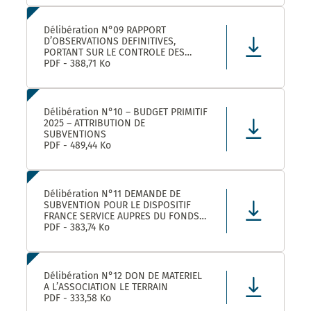
LEZ ET SES ETABLISSEMENTS
RATTACHÉS POUR LA FOURNITURE, LA
LIVRAISON ET LA GESTION DE TITRES
Délibération N°09 RAPPORT
RESTAURANT E
D’OBSERVATIONS DEFINITIVES,
PORTANT SUR LE CONTROLE DES
COMPTES ET DE LA GESTION DE
PDF - 388,71 Ko
MONTPELLIER MEDITERRANEE
METROPOLE AU TITRE DES EXERCICES
2019 ET SUIVANTS
Délibération N°10 – BUDGET PRIMITIF
2025 – ATTRIBUTION DE
SUBVENTIONS
PDF - 489,44 Ko
Délibération N°11 DEMANDE DE
SUBVENTION POUR LE DISPOSITIF
FRANCE SERVICE AUPRES DU FONDS
NATIONAL D’AMENAGEMENT ET DE
PDF - 383,74 Ko
DEVELOPPEMENT DU TERRITOIRE ET
DU FONDS NATIONAL FRANCE
SERVICES AU TITRE DE L’ANNEE 2025
Délibération N°12 DON DE MATERIEL
A L’ASSOCIATION LE TERRAIN
PDF - 333,58 Ko