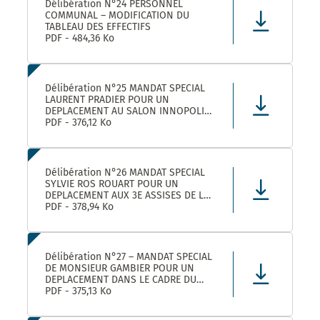
Délibération N°24 PERSONNEL
COMMUNAL – MODIFICATION DU
TABLEAU DES EFFECTIFS
PDF - 484,36 Ko
Délibération N°25 MANDAT SPECIAL
LAURENT PRADIER POUR UN
DEPLACEMENT AU SALON INNOPOLIS
A PARIS
PDF - 376,12 Ko
Délibération N°26 MANDAT SPECIAL
SYLVIE ROS ROUART POUR UN
DEPLACEMENT AUX 3E ASSISES DE LA
VOIE D’ARLES A ARLES
PDF - 378,94 Ko
Délibération N°27 – MANDAT SPECIAL
DE MONSIEUR GAMBIER POUR UN
DEPLACEMENT DANS LE CADRE DU
FORUM DES ELUS INFO JEUNES A
PDF - 375,13 Ko
PARIS