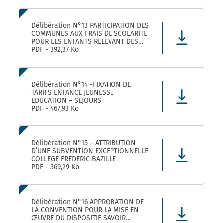
Délibération N°13 PARTICIPATION DES
COMMUNES AUX FRAIS DE SCOLARITE
POUR LES ENFANTS RELEVANT DES
DISPOSITIFS ULISS ET DAR
PDF - 392,37 Ko
SCOLARISES DANS LES ECOLES
CASTELNAUVIENNES
Délibération N°14 -FIXATION DE
TARIFS ENFANCE JEUNESSE
EDUCATION – SEJOURS
PDF - 467,93 Ko
Délibération N°15 – ATTRIBUTION
D’UNE SUBVENTION EXCEPTIONNELLE
COLLEGE FREDERIC BAZILLE
PDF - 369,29 Ko
Délibération N°16 APPROBATION DE
LA CONVENTION POUR LA MISE EN
ŒUVRE DU DISPOSITIF SAVOIR