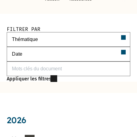
Filtres de recherche des documents
FILTRER PAR
Filtrer par thématique
Filtrer par date
Filtrer par mots-clés
Appliquer les filtres
2026