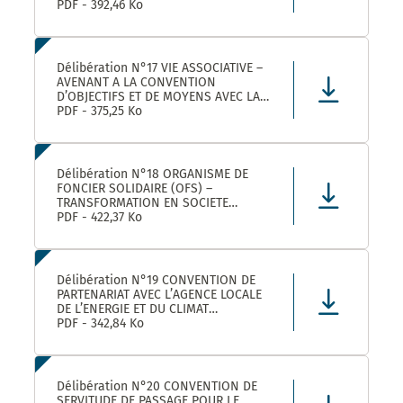
ROULER A VELO AVEC MONTPELLIER
PDF - 392,46 Ko
MEDITERRANEE METROPOLE
Délibération N°17 VIE ASSOCIATIVE –
AVENANT A LA CONVENTION
D’OBJECTIFS ET DE MOYENS AVEC LA
FEDERATION REGIONALE DES
PDF - 375,25 Ko
MAISONS DES JEUNES ET DE LA
CULTURE OCCITANIE POUR L’ANNEE
2025 DANS LE CADRE DE LA
CONVENTION DE PARTENARIAT SIGNEE
Délibération N°18 ORGANISME DE
POUR LA
FONCIER SOLIDAIRE (OFS) –
TRANSFORMATION EN SOCIETE
COOPERATIVE D’INTERET COLLECTIF
PDF - 422,37 Ko
(SCIC) – PRISE DE PARTICIPATION AU
CAPITAL – APPROBATION –
AUTORISATION DE SIGNATURE
Délibération N°19 CONVENTION DE
PARTENARIAT AVEC L’AGENCE LOCALE
DE L’ENERGIE ET DU CLIMAT
MONTPELLIER METROPOLE :
PDF - 342,84 Ko
APPROBATION DE LA CONVENTION
Délibération N°20 CONVENTION DE
SERVITUDE DE PASSAGE POUR LE