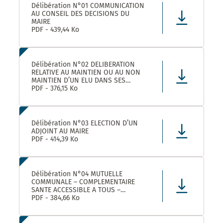
Délibération N°01 COMMUNICATION
AU CONSEIL DES DECISIONS DU
MAIRE
PDF - 439,44 Ko
Délibération N°02 DELIBERATION
RELATIVE AU MAINTIEN OU AU NON
MAINTIEN D’UN ELU DANS SES
FONCTIONS D’ADJOINT AU MAIRE
PDF - 376,15 Ko
Délibération N°03 ELECTION D’UN
ADJOINT AU MAIRE
PDF - 414,39 Ko
Délibération N°04 MUTUELLE
COMMUNALE – COMPLEMENTAIRE
SANTE ACCESSIBLE A TOUS –
CONVENTION DE PARTENARIAT AVEC
PDF - 384,66 Ko
LA MUTUELLE FAMILIALE –
APPROBATION ET AUTORISATION DE
SIGNATURE