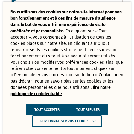
Liste des délibérations examinées
Nous utilisons des cookies sur notre site Internet pour son
Conseil Municipal 17 mars 2025
bon fonctionnement et à des fins de mesure d'audience
PDF - 121,08 Ko
dans le but de vous offrir une expérience de visite
améliorée et personnalisée.
En cliquant sur « Tout
accepter », vous consentez à l'utilisation de tous les
Ordre du jour du Conseil Municipal 17
cookies placés sur notre site. En cliquant sur « Tout
mars 2025
PDF - 73,70 Ko
refuser », seuls les cookies strictement nécessaires au
fonctionnement du site et à sa sécurité seront utilisés.
Pour choisir ou modifier vos préférences cookies ainsi que
retirer votre consentement à tout moment, cliquez sur
Tout
« Personnaliser vos cookies » ou sur le lien « Cookies » en
télécharger
bas d'écran. Pour en savoir plus sur les cookies et les
données personnelles que nous utilisons :
lire notre
politique de confidentialité
Juin
Ressources de Juin 2025
TOUT ACCEPTER
TOUT REFUSER
Convocation Conseil Municipal du 30
PERSONNALISER VOS COOKIES
juin 2025
PDF - 231,28 Ko