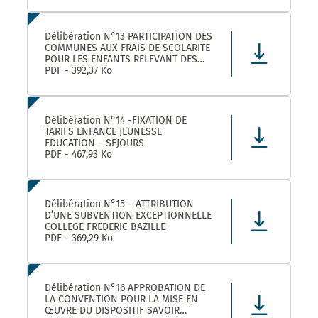
Délibération N°13 PARTICIPATION DES
COMMUNES AUX FRAIS DE SCOLARITE
POUR LES ENFANTS RELEVANT DES
DISPOSITIFS ULISS ET DAR
PDF - 392,37 Ko
SCOLARISES DANS LES ECOLES
CASTELNAUVIENNES
Délibération N°14 -FIXATION DE
TARIFS ENFANCE JEUNESSE
EDUCATION – SEJOURS
PDF - 467,93 Ko
Délibération N°15 – ATTRIBUTION
D’UNE SUBVENTION EXCEPTIONNELLE
COLLEGE FREDERIC BAZILLE
PDF - 369,29 Ko
Délibération N°16 APPROBATION DE
LA CONVENTION POUR LA MISE EN
ŒUVRE DU DISPOSITIF SAVOIR