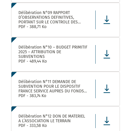
LEZ ET SES ETABLISSEMENTS
RATTACHÉS POUR LA FOURNITURE, LA
LIVRAISON ET LA GESTION DE TITRES
Délibération N°09 RAPPORT
RESTAURANT E
D’OBSERVATIONS DEFINITIVES,
PORTANT SUR LE CONTROLE DES
COMPTES ET DE LA GESTION DE
PDF - 388,71 Ko
MONTPELLIER MEDITERRANEE
METROPOLE AU TITRE DES EXERCICES
2019 ET SUIVANTS
Délibération N°10 – BUDGET PRIMITIF
2025 – ATTRIBUTION DE
SUBVENTIONS
PDF - 489,44 Ko
Délibération N°11 DEMANDE DE
SUBVENTION POUR LE DISPOSITIF
FRANCE SERVICE AUPRES DU FONDS
NATIONAL D’AMENAGEMENT ET DE
PDF - 383,74 Ko
DEVELOPPEMENT DU TERRITOIRE ET
DU FONDS NATIONAL FRANCE
SERVICES AU TITRE DE L’ANNEE 2025
Délibération N°12 DON DE MATERIEL
A L’ASSOCIATION LE TERRAIN
PDF - 333,58 Ko