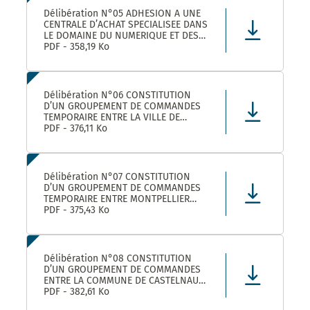
Délibération N°05 ADHESION A UNE
CENTRALE D’ACHAT SPECIALISEE DANS
LE DOMAINE DU NUMERIQUE ET DES
TELECOMS DENOMMEE « CANUT »
PDF - 358,19 Ko
Délibération N°06 CONSTITUTION
D’UN GROUPEMENT DE COMMANDES
TEMPORAIRE ENTRE LA VILLE DE
MONTPELLIER, LA COMMUNE DE
PDF - 376,11 Ko
CASTELNAU-LE-LEZ ET PLUSIEURS
AUTRES ACHETEURS PUBLICS POUR
L’ACHAT DE FOURNITURES
ADMINISTRATIVES DE BUREAU –
Délibération N°07 CONSTITUTION
ADHÉSION AU GROUPEMENT DE CO
D’UN GROUPEMENT DE COMMANDES
TEMPORAIRE ENTRE MONTPELLIER
MEDITERRANEE METROPOLE, LA VILLE
PDF - 375,43 Ko
DE CASTELNAU-LE-LEZ, ET PLUSIEURS
AUTRES ACHETEURS PUBLICS POUR LA
FOURNITURE DE PRODUITS ET
MATERIELS D’ENTRETIEN DES LOCAUX
Délibération N°08 CONSTITUTION
– ADHÉS
D’UN GROUPEMENT DE COMMANDES
ENTRE LA COMMUNE DE CASTELNAU-
LE-LEZ, LE CENTRE COMMUNAL
PDF - 382,61 Ko
D’ACTION SOCIALE DE CASTELNAU-LE-