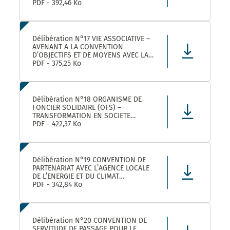
ROULER A VELO AVEC MONTPELLIER
PDF - 392,46 Ko
MEDITERRANEE METROPOLE
Délibération N°17 VIE ASSOCIATIVE –
AVENANT A LA CONVENTION
D’OBJECTIFS ET DE MOYENS AVEC LA
FEDERATION REGIONALE DES
PDF - 375,25 Ko
MAISONS DES JEUNES ET DE LA
CULTURE OCCITANIE POUR L’ANNEE
2025 DANS LE CADRE DE LA
CONVENTION DE PARTENARIAT SIGNEE
Délibération N°18 ORGANISME DE
POUR LA
FONCIER SOLIDAIRE (OFS) –
TRANSFORMATION EN SOCIETE
COOPERATIVE D’INTERET COLLECTIF
PDF - 422,37 Ko
(SCIC) – PRISE DE PARTICIPATION AU
CAPITAL – APPROBATION –
AUTORISATION DE SIGNATURE
Délibération N°19 CONVENTION DE
PARTENARIAT AVEC L’AGENCE LOCALE
DE L’ENERGIE ET DU CLIMAT
MONTPELLIER METROPOLE :
PDF - 342,84 Ko
APPROBATION DE LA CONVENTION
Délibération N°20 CONVENTION DE
SERVITUDE DE PASSAGE POUR LE