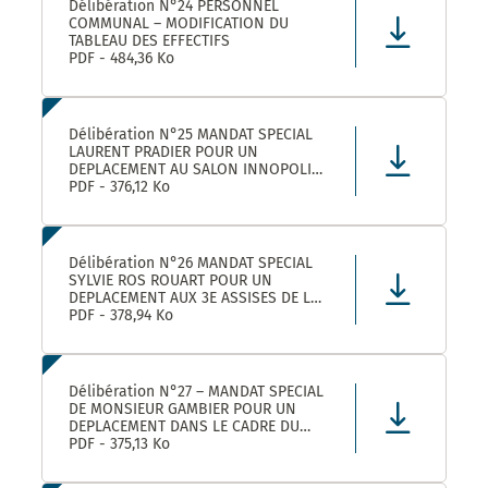
Délibération N°24 PERSONNEL
COMMUNAL – MODIFICATION DU
TABLEAU DES EFFECTIFS
PDF - 484,36 Ko
Délibération N°25 MANDAT SPECIAL
LAURENT PRADIER POUR UN
DEPLACEMENT AU SALON INNOPOLIS
A PARIS
PDF - 376,12 Ko
Délibération N°26 MANDAT SPECIAL
SYLVIE ROS ROUART POUR UN
DEPLACEMENT AUX 3E ASSISES DE LA
VOIE D’ARLES A ARLES
PDF - 378,94 Ko
Délibération N°27 – MANDAT SPECIAL
DE MONSIEUR GAMBIER POUR UN
DEPLACEMENT DANS LE CADRE DU
FORUM DES ELUS INFO JEUNES A
PDF - 375,13 Ko
PARIS