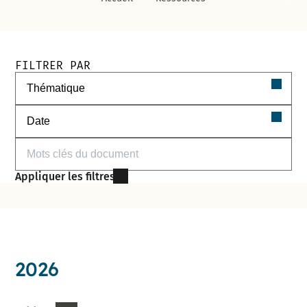
Filtres de recherche des documents
FILTRER PAR
Filtrer par thématique
Filtrer par date
Filtrer par mots-clés
Appliquer les filtres
2026