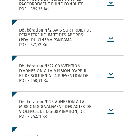
RACCORDEMENT D’UNE CONDUITE
EAUX PLUVIALES DANS LE CADRE DE
PDF - 389,36 Ko
L’OPERATION SOLENZANA 1825
AVENUE DE L’EUROPE SUR LA
PARCELLE COMMUNALE CN 170
Délibération N°21AVIS SUR PROJET DE
PERIMETRE DELIMITE DES ABORDS
(PDA) DU CINEMA PANRAMA
PDF - 371,72 Ko
Délibération N°22 CONVENTION
D’ADHESION A LA MISSION D’APPUI
ET DE SOUTIEN A LA PREVENTION DES
RISQUES PROFESSIONNELS
PDF - 340,91 Ko
Délibération N°23 ADHESION A LA
MISSION SIGNALEMENT DES ACTES DE
VIOLENCE, DE DISCRIMINATION, DE
HARCELEMENT ET D’AGISSEMENTS
PDF - 342,11 Ko
SEXISTES PROPOSEE PAR LE CDG34