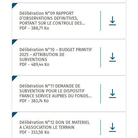
LEZ ET SES ETABLISSEMENTS
RATTACHÉS POUR LA FOURNITURE, LA
LIVRAISON ET LA GESTION DE TITRES
Délibération N°09 RAPPORT
RESTAURANT E
D’OBSERVATIONS DEFINITIVES,
PORTANT SUR LE CONTROLE DES
COMPTES ET DE LA GESTION DE
PDF - 388,71 Ko
MONTPELLIER MEDITERRANEE
METROPOLE AU TITRE DES EXERCICES
2019 ET SUIVANTS
Délibération N°10 – BUDGET PRIMITIF
2025 – ATTRIBUTION DE
SUBVENTIONS
PDF - 489,44 Ko
Délibération N°11 DEMANDE DE
SUBVENTION POUR LE DISPOSITIF
FRANCE SERVICE AUPRES DU FONDS
NATIONAL D’AMENAGEMENT ET DE
PDF - 383,74 Ko
DEVELOPPEMENT DU TERRITOIRE ET
DU FONDS NATIONAL FRANCE
SERVICES AU TITRE DE L’ANNEE 2025
Délibération N°12 DON DE MATERIEL
A L’ASSOCIATION LE TERRAIN
PDF - 333,58 Ko