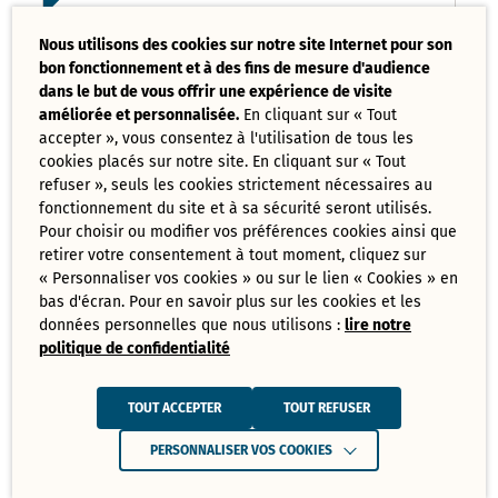
Liste des délibérations examinées
Nous utilisons des cookies sur notre site Internet pour son
Conseil Municipal 17 mars 2025
bon fonctionnement et à des fins de mesure d'audience
PDF - 121,08 Ko
dans le but de vous offrir une expérience de visite
améliorée et personnalisée.
En cliquant sur « Tout
accepter », vous consentez à l'utilisation de tous les
Ordre du jour du Conseil Municipal 17
cookies placés sur notre site. En cliquant sur « Tout
mars 2025
PDF - 73,70 Ko
refuser », seuls les cookies strictement nécessaires au
fonctionnement du site et à sa sécurité seront utilisés.
Pour choisir ou modifier vos préférences cookies ainsi que
retirer votre consentement à tout moment, cliquez sur
Tout
« Personnaliser vos cookies » ou sur le lien « Cookies » en
télécharger
bas d'écran. Pour en savoir plus sur les cookies et les
données personnelles que nous utilisons :
lire notre
politique de confidentialité
Juin
Ressources de Juin 2025
TOUT ACCEPTER
TOUT REFUSER
Convocation Conseil Municipal du 30
PERSONNALISER VOS COOKIES
juin 2025
PDF - 231,28 Ko