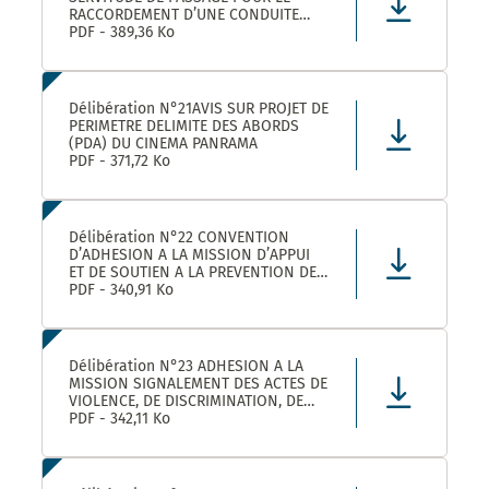
RACCORDEMENT D’UNE CONDUITE
EAUX PLUVIALES DANS LE CADRE DE
PDF - 389,36 Ko
L’OPERATION SOLENZANA 1825
AVENUE DE L’EUROPE SUR LA
PARCELLE COMMUNALE CN 170
Délibération N°21AVIS SUR PROJET DE
PERIMETRE DELIMITE DES ABORDS
(PDA) DU CINEMA PANRAMA
PDF - 371,72 Ko
Délibération N°22 CONVENTION
D’ADHESION A LA MISSION D’APPUI
ET DE SOUTIEN A LA PREVENTION DES
RISQUES PROFESSIONNELS
PDF - 340,91 Ko
Délibération N°23 ADHESION A LA
MISSION SIGNALEMENT DES ACTES DE
VIOLENCE, DE DISCRIMINATION, DE
HARCELEMENT ET D’AGISSEMENTS
PDF - 342,11 Ko
SEXISTES PROPOSEE PAR LE CDG34