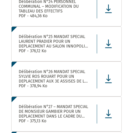
Délibération N°24 PERSONNEL
COMMUNAL – MODIFICATION DU
TABLEAU DES EFFECTIFS
PDF - 484,36 Ko
Délibération N°25 MANDAT SPECIAL
LAURENT PRADIER POUR UN
DEPLACEMENT AU SALON INNOPOLIS
A PARIS
PDF - 376,12 Ko
Délibération N°26 MANDAT SPECIAL
SYLVIE ROS ROUART POUR UN
DEPLACEMENT AUX 3E ASSISES DE LA
VOIE D’ARLES A ARLES
PDF - 378,94 Ko
Délibération N°27 – MANDAT SPECIAL
DE MONSIEUR GAMBIER POUR UN
DEPLACEMENT DANS LE CADRE DU
FORUM DES ELUS INFO JEUNES A
PDF - 375,13 Ko
PARIS