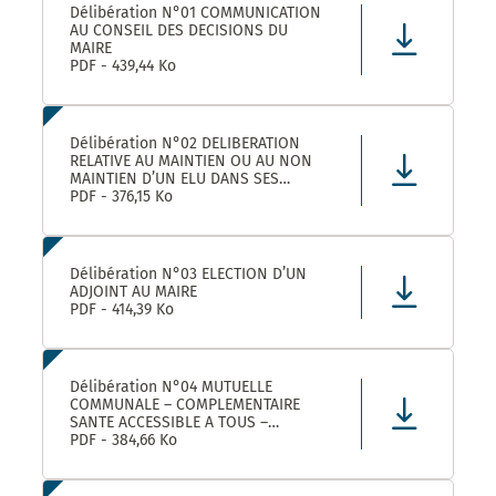
Délibération N°01 COMMUNICATION
AU CONSEIL DES DECISIONS DU
MAIRE
PDF - 439,44 Ko
Délibération N°02 DELIBERATION
RELATIVE AU MAINTIEN OU AU NON
MAINTIEN D’UN ELU DANS SES
FONCTIONS D’ADJOINT AU MAIRE
PDF - 376,15 Ko
Délibération N°03 ELECTION D’UN
ADJOINT AU MAIRE
PDF - 414,39 Ko
Délibération N°04 MUTUELLE
COMMUNALE – COMPLEMENTAIRE
SANTE ACCESSIBLE A TOUS –
CONVENTION DE PARTENARIAT AVEC
PDF - 384,66 Ko
LA MUTUELLE FAMILIALE –
APPROBATION ET AUTORISATION DE
SIGNATURE