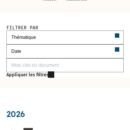
Filtres de recherche des documents
FILTRER PAR
Filtrer par thématique
Filtrer par date
Filtrer par mots-clés
Appliquer les filtres
2026