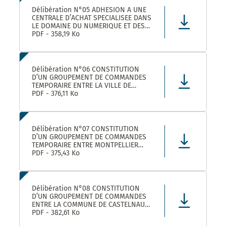
Délibération N°05 ADHESION A UNE
CENTRALE D’ACHAT SPECIALISEE DANS
LE DOMAINE DU NUMERIQUE ET DES
TELECOMS DENOMMEE « CANUT »
PDF - 358,19 Ko
Délibération N°06 CONSTITUTION
D’UN GROUPEMENT DE COMMANDES
TEMPORAIRE ENTRE LA VILLE DE
MONTPELLIER, LA COMMUNE DE
PDF - 376,11 Ko
CASTELNAU-LE-LEZ ET PLUSIEURS
AUTRES ACHETEURS PUBLICS POUR
L’ACHAT DE FOURNITURES
ADMINISTRATIVES DE BUREAU –
Délibération N°07 CONSTITUTION
ADHÉSION AU GROUPEMENT DE CO
D’UN GROUPEMENT DE COMMANDES
TEMPORAIRE ENTRE MONTPELLIER
MEDITERRANEE METROPOLE, LA VILLE
PDF - 375,43 Ko
DE CASTELNAU-LE-LEZ, ET PLUSIEURS
AUTRES ACHETEURS PUBLICS POUR LA
FOURNITURE DE PRODUITS ET
MATERIELS D’ENTRETIEN DES LOCAUX
Délibération N°08 CONSTITUTION
– ADHÉS
D’UN GROUPEMENT DE COMMANDES
ENTRE LA COMMUNE DE CASTELNAU-
LE-LEZ, LE CENTRE COMMUNAL
PDF - 382,61 Ko
D’ACTION SOCIALE DE CASTELNAU-LE-