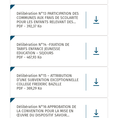
Délibération N°13 PARTICIPATION DES
COMMUNES AUX FRAIS DE SCOLARITE
POUR LES ENFANTS RELEVANT DES
DISPOSITIFS ULISS ET DAR
PDF - 392,37 Ko
SCOLARISES DANS LES ECOLES
CASTELNAUVIENNES
Délibération N°14 -FIXATION DE
TARIFS ENFANCE JEUNESSE
EDUCATION – SEJOURS
PDF - 467,93 Ko
Délibération N°15 – ATTRIBUTION
D’UNE SUBVENTION EXCEPTIONNELLE
COLLEGE FREDERIC BAZILLE
PDF - 369,29 Ko
Délibération N°16 APPROBATION DE
LA CONVENTION POUR LA MISE EN
ŒUVRE DU DISPOSITIF SAVOIR