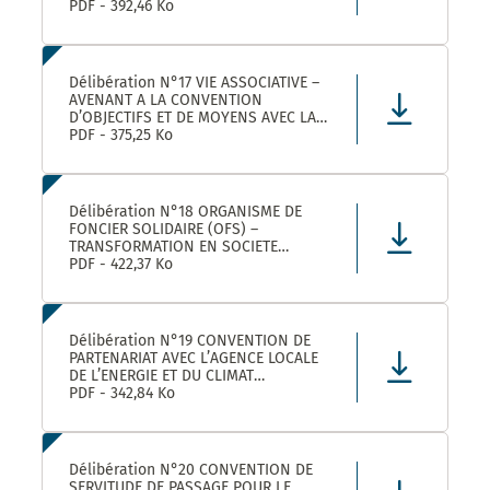
ROULER A VELO AVEC MONTPELLIER
PDF - 392,46 Ko
MEDITERRANEE METROPOLE
Délibération N°17 VIE ASSOCIATIVE –
AVENANT A LA CONVENTION
D’OBJECTIFS ET DE MOYENS AVEC LA
FEDERATION REGIONALE DES
PDF - 375,25 Ko
MAISONS DES JEUNES ET DE LA
CULTURE OCCITANIE POUR L’ANNEE
2025 DANS LE CADRE DE LA
CONVENTION DE PARTENARIAT SIGNEE
Délibération N°18 ORGANISME DE
POUR LA
FONCIER SOLIDAIRE (OFS) –
TRANSFORMATION EN SOCIETE
COOPERATIVE D’INTERET COLLECTIF
PDF - 422,37 Ko
(SCIC) – PRISE DE PARTICIPATION AU
CAPITAL – APPROBATION –
AUTORISATION DE SIGNATURE
Délibération N°19 CONVENTION DE
PARTENARIAT AVEC L’AGENCE LOCALE
DE L’ENERGIE ET DU CLIMAT
MONTPELLIER METROPOLE :
PDF - 342,84 Ko
APPROBATION DE LA CONVENTION
Délibération N°20 CONVENTION DE
SERVITUDE DE PASSAGE POUR LE