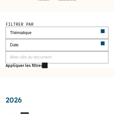
Filtres de recherche des documents
FILTRER PAR
Filtrer par thématique
Filtrer par date
Filtrer par mots-clés
Appliquer les filtres
2026