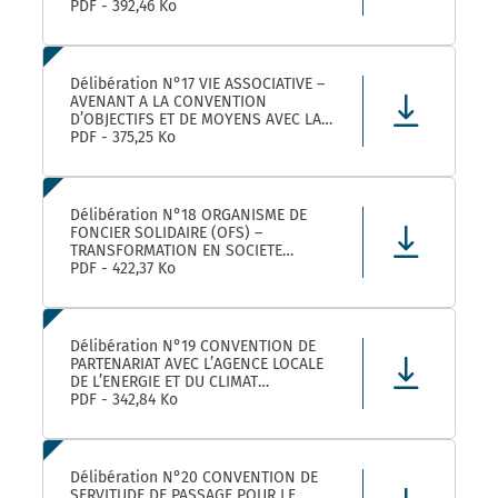
ROULER A VELO AVEC MONTPELLIER
PDF - 392,46 Ko
MEDITERRANEE METROPOLE
Délibération N°17 VIE ASSOCIATIVE –
AVENANT A LA CONVENTION
D’OBJECTIFS ET DE MOYENS AVEC LA
FEDERATION REGIONALE DES
PDF - 375,25 Ko
MAISONS DES JEUNES ET DE LA
CULTURE OCCITANIE POUR L’ANNEE
2025 DANS LE CADRE DE LA
CONVENTION DE PARTENARIAT SIGNEE
Délibération N°18 ORGANISME DE
POUR LA
FONCIER SOLIDAIRE (OFS) –
TRANSFORMATION EN SOCIETE
COOPERATIVE D’INTERET COLLECTIF
PDF - 422,37 Ko
(SCIC) – PRISE DE PARTICIPATION AU
CAPITAL – APPROBATION –
AUTORISATION DE SIGNATURE
Délibération N°19 CONVENTION DE
PARTENARIAT AVEC L’AGENCE LOCALE
DE L’ENERGIE ET DU CLIMAT
MONTPELLIER METROPOLE :
PDF - 342,84 Ko
APPROBATION DE LA CONVENTION
Délibération N°20 CONVENTION DE
SERVITUDE DE PASSAGE POUR LE