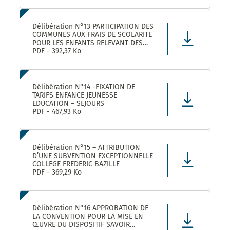
Délibération N°13 PARTICIPATION DES
COMMUNES AUX FRAIS DE SCOLARITE
POUR LES ENFANTS RELEVANT DES
DISPOSITIFS ULISS ET DAR
PDF - 392,37 Ko
SCOLARISES DANS LES ECOLES
CASTELNAUVIENNES
Délibération N°14 -FIXATION DE
TARIFS ENFANCE JEUNESSE
EDUCATION – SEJOURS
PDF - 467,93 Ko
Délibération N°15 – ATTRIBUTION
D’UNE SUBVENTION EXCEPTIONNELLE
COLLEGE FREDERIC BAZILLE
PDF - 369,29 Ko
Délibération N°16 APPROBATION DE
LA CONVENTION POUR LA MISE EN
ŒUVRE DU DISPOSITIF SAVOIR