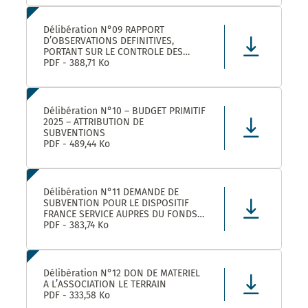
LEZ ET SES ETABLISSEMENTS
RATTACHÉS POUR LA FOURNITURE, LA
LIVRAISON ET LA GESTION DE TITRES
Délibération N°09 RAPPORT
RESTAURANT E
D’OBSERVATIONS DEFINITIVES,
PORTANT SUR LE CONTROLE DES
COMPTES ET DE LA GESTION DE
PDF - 388,71 Ko
MONTPELLIER MEDITERRANEE
METROPOLE AU TITRE DES EXERCICES
2019 ET SUIVANTS
Délibération N°10 – BUDGET PRIMITIF
2025 – ATTRIBUTION DE
SUBVENTIONS
PDF - 489,44 Ko
Délibération N°11 DEMANDE DE
SUBVENTION POUR LE DISPOSITIF
FRANCE SERVICE AUPRES DU FONDS
NATIONAL D’AMENAGEMENT ET DE
PDF - 383,74 Ko
DEVELOPPEMENT DU TERRITOIRE ET
DU FONDS NATIONAL FRANCE
SERVICES AU TITRE DE L’ANNEE 2025
Délibération N°12 DON DE MATERIEL
A L’ASSOCIATION LE TERRAIN
PDF - 333,58 Ko