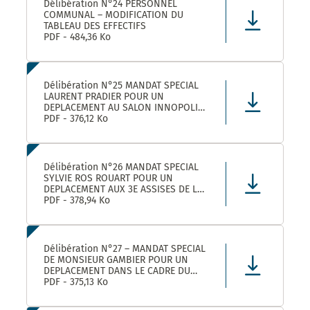
Délibération N°24 PERSONNEL
COMMUNAL – MODIFICATION DU
TABLEAU DES EFFECTIFS
PDF - 484,36 Ko
Délibération N°25 MANDAT SPECIAL
LAURENT PRADIER POUR UN
DEPLACEMENT AU SALON INNOPOLIS
A PARIS
PDF - 376,12 Ko
Délibération N°26 MANDAT SPECIAL
SYLVIE ROS ROUART POUR UN
DEPLACEMENT AUX 3E ASSISES DE LA
VOIE D’ARLES A ARLES
PDF - 378,94 Ko
Délibération N°27 – MANDAT SPECIAL
DE MONSIEUR GAMBIER POUR UN
DEPLACEMENT DANS LE CADRE DU
FORUM DES ELUS INFO JEUNES A
PDF - 375,13 Ko
PARIS