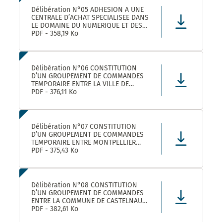
Délibération N°05 ADHESION A UNE
CENTRALE D’ACHAT SPECIALISEE DANS
LE DOMAINE DU NUMERIQUE ET DES
TELECOMS DENOMMEE « CANUT »
PDF - 358,19 Ko
Délibération N°06 CONSTITUTION
D’UN GROUPEMENT DE COMMANDES
TEMPORAIRE ENTRE LA VILLE DE
MONTPELLIER, LA COMMUNE DE
PDF - 376,11 Ko
CASTELNAU-LE-LEZ ET PLUSIEURS
AUTRES ACHETEURS PUBLICS POUR
L’ACHAT DE FOURNITURES
ADMINISTRATIVES DE BUREAU –
Délibération N°07 CONSTITUTION
ADHÉSION AU GROUPEMENT DE CO
D’UN GROUPEMENT DE COMMANDES
TEMPORAIRE ENTRE MONTPELLIER
MEDITERRANEE METROPOLE, LA VILLE
PDF - 375,43 Ko
DE CASTELNAU-LE-LEZ, ET PLUSIEURS
AUTRES ACHETEURS PUBLICS POUR LA
FOURNITURE DE PRODUITS ET
MATERIELS D’ENTRETIEN DES LOCAUX
Délibération N°08 CONSTITUTION
– ADHÉS
D’UN GROUPEMENT DE COMMANDES
ENTRE LA COMMUNE DE CASTELNAU-
LE-LEZ, LE CENTRE COMMUNAL
PDF - 382,61 Ko
D’ACTION SOCIALE DE CASTELNAU-LE-