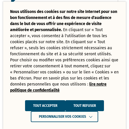
Liste des délibérations examinées
Nous utilisons des cookies sur notre site Internet pour son
Conseil Municipal 17 mars 2025
bon fonctionnement et à des fins de mesure d'audience
PDF - 121,08 Ko
dans le but de vous offrir une expérience de visite
améliorée et personnalisée.
En cliquant sur « Tout
accepter », vous consentez à l'utilisation de tous les
Ordre du jour du Conseil Municipal 17
cookies placés sur notre site. En cliquant sur « Tout
mars 2025
PDF - 73,70 Ko
refuser », seuls les cookies strictement nécessaires au
fonctionnement du site et à sa sécurité seront utilisés.
Pour choisir ou modifier vos préférences cookies ainsi que
retirer votre consentement à tout moment, cliquez sur
Tout
« Personnaliser vos cookies » ou sur le lien « Cookies » en
télécharger
bas d'écran. Pour en savoir plus sur les cookies et les
données personnelles que nous utilisons :
lire notre
politique de confidentialité
Juin
Ressources de Juin 2025
TOUT ACCEPTER
TOUT REFUSER
Convocation Conseil Municipal du 30
PERSONNALISER VOS COOKIES
juin 2025
PDF - 231,28 Ko