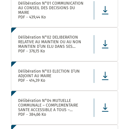
Délibération N°01 COMMUNICATION
AU CONSEIL DES DECISIONS DU
MAIRE
PDF - 439,44 Ko
Délibération N°02 DELIBERATION
RELATIVE AU MAINTIEN OU AU NON
MAINTIEN D’UN ELU DANS SES
FONCTIONS D’ADJOINT AU MAIRE
PDF - 376,15 Ko
Délibération N°03 ELECTION D’UN
ADJOINT AU MAIRE
PDF - 414,39 Ko
Délibération N°04 MUTUELLE
COMMUNALE – COMPLEMENTAIRE
SANTE ACCESSIBLE A TOUS –
CONVENTION DE PARTENARIAT AVEC
PDF - 384,66 Ko
LA MUTUELLE FAMILIALE –
APPROBATION ET AUTORISATION DE
SIGNATURE