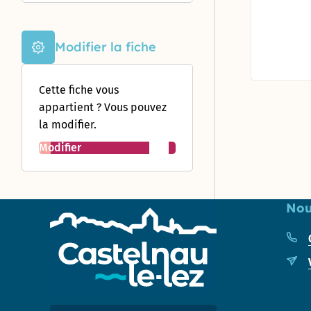
Enquête «
Ville
marchable
Modifier la fiche
» : évaluez
la qualité
de la
Cette fiche vous
marche à
appartient ? Vous pouvez
Castelnau-
le-Lez !
la modifier.
Modifier
Nou