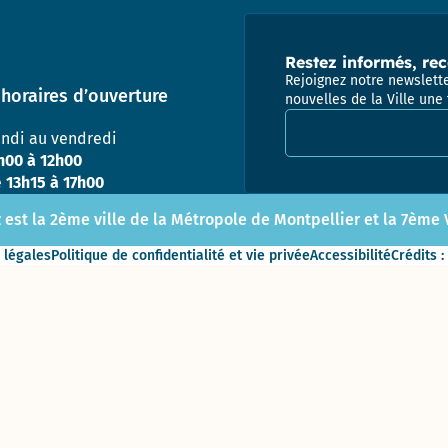
Direction
des
Finances,
Restez informés, rec
de l’Achat
Rejoignez notre newslette
horaires d’ouverture
et de
nouvelles de la Ville une 
Adresse email pour la
l’Evaluation
undi au vendredi
h00 à 12h00
Direction
e
13h15 à 17h00
des
ressources
 est la 2ème ville de la Métropole de Montpellier et la 7ème Vi
humaines
 légales
Politique de confidentialité et vie privée
Accessibilité
Crédits :
Direction de la
Communication
Direction
des
Affaires
Culturelles
Service