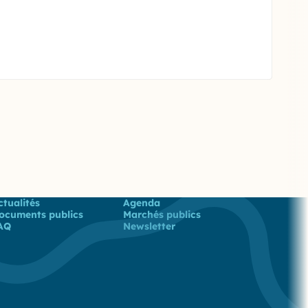
 utiles
ctualités
Agenda
ocuments publics
Marchés publics
AQ
Newsletter