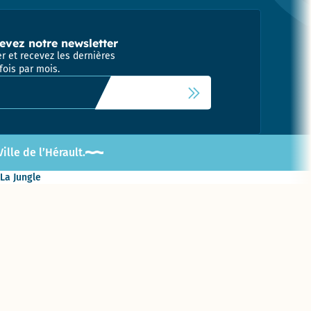
evez notre newsletter
r et recevez les dernières
fois par mois.
 newsletter
lle de l’Hérault.
 La Jungle