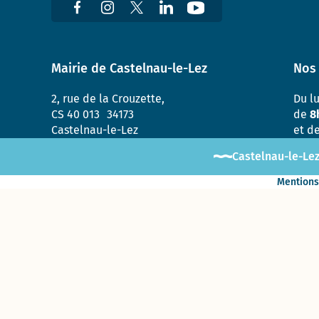
Mairie de Castelnau-le-Lez
Nos 
2, rue de la Crouzette,
Du l
CS 40 013 34173
de
8
Castelnau-le-Lez
et d
Castelnau-le-Lez
Mentions