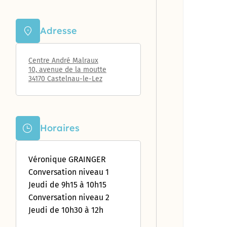
et de
Sablassou
Adresse
La
végétalisation
du Devois
Centre André Malraux
menée à bien
10, avenue de la moutte
34170 Castelnau-le-Lez
Un
nouveau
jardin
partagé
Horaires
: Le
Terrain
Véronique GRAINGER
Consultation
Conversation niveau 1
sur le nom
de la
Jeudi de 9h15 à 10h15
nouvelle
Conversation niveau 2
aire de jeux
Jeudi de 10h30 à 12h
à Madiba