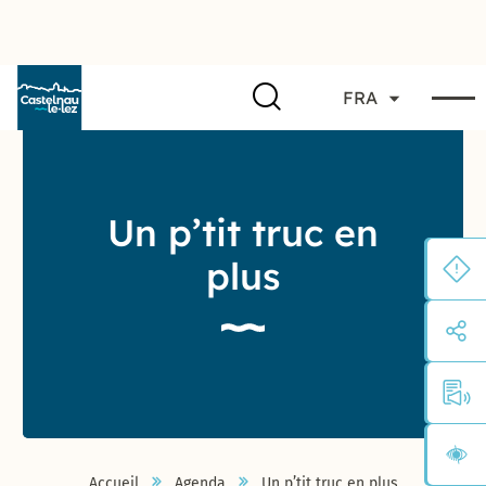
FRA
Un p’tit truc en
plus
Accueil
Agenda
Un p’tit truc en plus