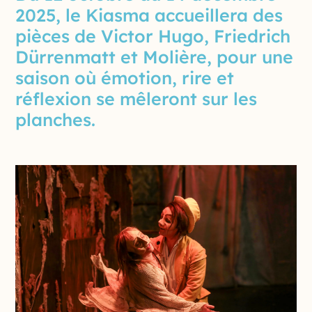
2025, le Kiasma accueillera des
pièces de Victor Hugo, Friedrich
Dürrenmatt et Molière, pour une
saison où émotion, rire et
réflexion se mêleront sur les
planches.