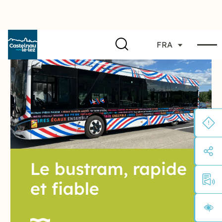
FRA
Le bustram, rapide
et fiable