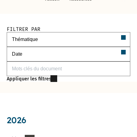
Filtres de recherche des documents
FILTRER PAR
Filtrer par thématique
Filtrer par date
Filtrer par mots-clés
Appliquer les filtres
2026