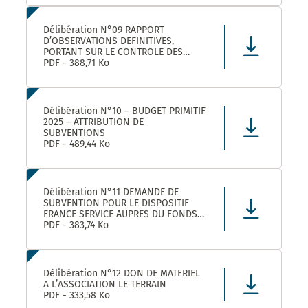
LEZ ET SES ETABLISSEMENTS
RATTACHÉS POUR LA FOURNITURE, LA
LIVRAISON ET LA GESTION DE TITRES
Délibération N°09 RAPPORT
RESTAURANT E
D’OBSERVATIONS DEFINITIVES,
PORTANT SUR LE CONTROLE DES
COMPTES ET DE LA GESTION DE
PDF - 388,71 Ko
MONTPELLIER MEDITERRANEE
METROPOLE AU TITRE DES EXERCICES
2019 ET SUIVANTS
Délibération N°10 – BUDGET PRIMITIF
2025 – ATTRIBUTION DE
SUBVENTIONS
PDF - 489,44 Ko
Délibération N°11 DEMANDE DE
SUBVENTION POUR LE DISPOSITIF
FRANCE SERVICE AUPRES DU FONDS
NATIONAL D’AMENAGEMENT ET DE
PDF - 383,74 Ko
DEVELOPPEMENT DU TERRITOIRE ET
DU FONDS NATIONAL FRANCE
SERVICES AU TITRE DE L’ANNEE 2025
Délibération N°12 DON DE MATERIEL
A L’ASSOCIATION LE TERRAIN
PDF - 333,58 Ko