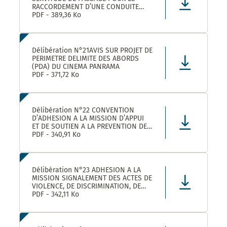
RACCORDEMENT D’UNE CONDUITE
EAUX PLUVIALES DANS LE CADRE DE
PDF - 389,36 Ko
L’OPERATION SOLENZANA 1825
AVENUE DE L’EUROPE SUR LA
PARCELLE COMMUNALE CN 170
Délibération N°21AVIS SUR PROJET DE
PERIMETRE DELIMITE DES ABORDS
(PDA) DU CINEMA PANRAMA
PDF - 371,72 Ko
Délibération N°22 CONVENTION
D’ADHESION A LA MISSION D’APPUI
ET DE SOUTIEN A LA PREVENTION DES
RISQUES PROFESSIONNELS
PDF - 340,91 Ko
Délibération N°23 ADHESION A LA
MISSION SIGNALEMENT DES ACTES DE
VIOLENCE, DE DISCRIMINATION, DE
HARCELEMENT ET D’AGISSEMENTS
PDF - 342,11 Ko
SEXISTES PROPOSEE PAR LE CDG34