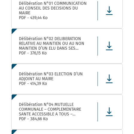
Délibération N°01 COMMUNICATION
AU CONSEIL DES DECISIONS DU
MAIRE
PDF - 439,44 Ko
Délibération N°02 DELIBERATION
RELATIVE AU MAINTIEN OU AU NON
MAINTIEN D’UN ELU DANS SES
FONCTIONS D’ADJOINT AU MAIRE
PDF - 376,15 Ko
Délibération N°03 ELECTION D’UN
ADJOINT AU MAIRE
PDF - 414,39 Ko
Délibération N°04 MUTUELLE
COMMUNALE – COMPLEMENTAIRE
SANTE ACCESSIBLE A TOUS –
CONVENTION DE PARTENARIAT AVEC
PDF - 384,66 Ko
LA MUTUELLE FAMILIALE –
APPROBATION ET AUTORISATION DE
SIGNATURE