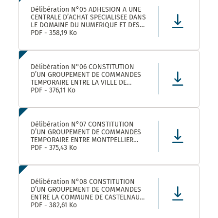
Délibération N°05 ADHESION A UNE
CENTRALE D’ACHAT SPECIALISEE DANS
LE DOMAINE DU NUMERIQUE ET DES
TELECOMS DENOMMEE « CANUT »
PDF - 358,19 Ko
Délibération N°06 CONSTITUTION
D’UN GROUPEMENT DE COMMANDES
TEMPORAIRE ENTRE LA VILLE DE
MONTPELLIER, LA COMMUNE DE
PDF - 376,11 Ko
CASTELNAU-LE-LEZ ET PLUSIEURS
AUTRES ACHETEURS PUBLICS POUR
L’ACHAT DE FOURNITURES
ADMINISTRATIVES DE BUREAU –
Délibération N°07 CONSTITUTION
ADHÉSION AU GROUPEMENT DE CO
D’UN GROUPEMENT DE COMMANDES
TEMPORAIRE ENTRE MONTPELLIER
MEDITERRANEE METROPOLE, LA VILLE
PDF - 375,43 Ko
DE CASTELNAU-LE-LEZ, ET PLUSIEURS
AUTRES ACHETEURS PUBLICS POUR LA
FOURNITURE DE PRODUITS ET
MATERIELS D’ENTRETIEN DES LOCAUX
Délibération N°08 CONSTITUTION
– ADHÉS
D’UN GROUPEMENT DE COMMANDES
ENTRE LA COMMUNE DE CASTELNAU-
LE-LEZ, LE CENTRE COMMUNAL
PDF - 382,61 Ko
D’ACTION SOCIALE DE CASTELNAU-LE-