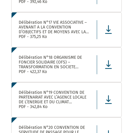
ROULER A VELO AVEC MONTPELLIER
PDF - 392,46 Ko
MEDITERRANEE METROPOLE
Délibération N°17 VIE ASSOCIATIVE –
AVENANT A LA CONVENTION
D’OBJECTIFS ET DE MOYENS AVEC LA
FEDERATION REGIONALE DES
PDF - 375,25 Ko
MAISONS DES JEUNES ET DE LA
CULTURE OCCITANIE POUR L’ANNEE
2025 DANS LE CADRE DE LA
CONVENTION DE PARTENARIAT SIGNEE
Délibération N°18 ORGANISME DE
POUR LA
FONCIER SOLIDAIRE (OFS) –
TRANSFORMATION EN SOCIETE
COOPERATIVE D’INTERET COLLECTIF
PDF - 422,37 Ko
(SCIC) – PRISE DE PARTICIPATION AU
CAPITAL – APPROBATION –
AUTORISATION DE SIGNATURE
Délibération N°19 CONVENTION DE
PARTENARIAT AVEC L’AGENCE LOCALE
DE L’ENERGIE ET DU CLIMAT
MONTPELLIER METROPOLE :
PDF - 342,84 Ko
APPROBATION DE LA CONVENTION
Délibération N°20 CONVENTION DE
SERVITUDE DE PASSAGE POUR LE