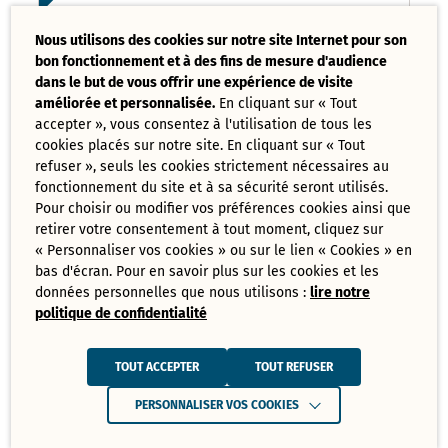
Liste des délibérations examinées
Nous utilisons des cookies sur notre site Internet pour son
Conseil Municipal 17 mars 2025
bon fonctionnement et à des fins de mesure d'audience
PDF - 121,08 Ko
dans le but de vous offrir une expérience de visite
améliorée et personnalisée.
En cliquant sur « Tout
accepter », vous consentez à l'utilisation de tous les
Ordre du jour du Conseil Municipal 17
cookies placés sur notre site. En cliquant sur « Tout
mars 2025
PDF - 73,70 Ko
refuser », seuls les cookies strictement nécessaires au
fonctionnement du site et à sa sécurité seront utilisés.
Pour choisir ou modifier vos préférences cookies ainsi que
retirer votre consentement à tout moment, cliquez sur
Tout
« Personnaliser vos cookies » ou sur le lien « Cookies » en
télécharger
bas d'écran. Pour en savoir plus sur les cookies et les
données personnelles que nous utilisons :
lire notre
politique de confidentialité
Juin
Ressources de Juin 2025
TOUT ACCEPTER
TOUT REFUSER
Convocation Conseil Municipal du 30
PERSONNALISER VOS COOKIES
juin 2025
PDF - 231,28 Ko