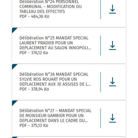
Délibération N°24 PERSONNEL
COMMUNAL – MODIFICATION DU
TABLEAU DES EFFECTIFS
PDF - 484,36 Ko
Délibération N°25 MANDAT SPECIAL
LAURENT PRADIER POUR UN
DEPLACEMENT AU SALON INNOPOLIS
A PARIS
PDF - 376,12 Ko
Délibération N°26 MANDAT SPECIAL
SYLVIE ROS ROUART POUR UN
DEPLACEMENT AUX 3E ASSISES DE LA
VOIE D’ARLES A ARLES
PDF - 378,94 Ko
Délibération N°27 – MANDAT SPECIAL
DE MONSIEUR GAMBIER POUR UN
DEPLACEMENT DANS LE CADRE DU
FORUM DES ELUS INFO JEUNES A
PDF - 375,13 Ko
PARIS