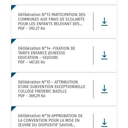
Délibération N°13 PARTICIPATION DES
COMMUNES AUX FRAIS DE SCOLARITE
POUR LES ENFANTS RELEVANT DES
DISPOSITIFS ULISS ET DAR
PDF - 392,37 Ko
SCOLARISES DANS LES ECOLES
CASTELNAUVIENNES
Délibération N°14 -FIXATION DE
TARIFS ENFANCE JEUNESSE
EDUCATION – SEJOURS
PDF - 467,93 Ko
Délibération N°15 – ATTRIBUTION
D’UNE SUBVENTION EXCEPTIONNELLE
COLLEGE FREDERIC BAZILLE
PDF - 369,29 Ko
Délibération N°16 APPROBATION DE
LA CONVENTION POUR LA MISE EN
ŒUVRE DU DISPOSITIF SAVOIR