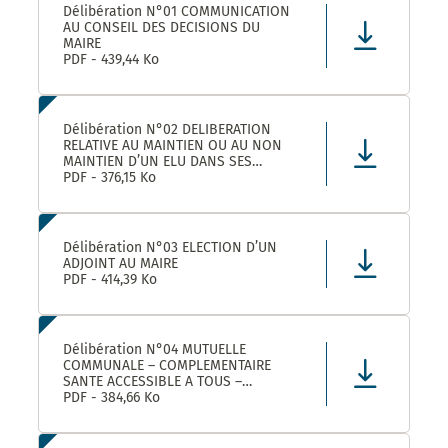
Délibération N°01 COMMUNICATION
AU CONSEIL DES DECISIONS DU
MAIRE
PDF - 439,44 Ko
Délibération N°02 DELIBERATION
RELATIVE AU MAINTIEN OU AU NON
MAINTIEN D’UN ELU DANS SES
FONCTIONS D’ADJOINT AU MAIRE
PDF - 376,15 Ko
Délibération N°03 ELECTION D’UN
ADJOINT AU MAIRE
PDF - 414,39 Ko
Délibération N°04 MUTUELLE
COMMUNALE – COMPLEMENTAIRE
SANTE ACCESSIBLE A TOUS –
CONVENTION DE PARTENARIAT AVEC
PDF - 384,66 Ko
LA MUTUELLE FAMILIALE –
APPROBATION ET AUTORISATION DE
SIGNATURE