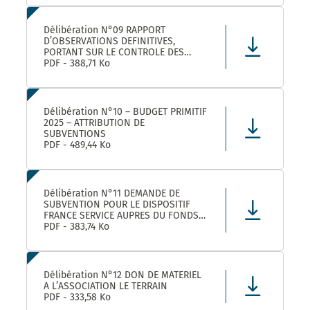
LEZ ET SES ETABLISSEMENTS
RATTACHÉS POUR LA FOURNITURE, LA
LIVRAISON ET LA GESTION DE TITRES
Délibération N°09 RAPPORT
RESTAURANT E
D’OBSERVATIONS DEFINITIVES,
PORTANT SUR LE CONTROLE DES
COMPTES ET DE LA GESTION DE
PDF - 388,71 Ko
MONTPELLIER MEDITERRANEE
METROPOLE AU TITRE DES EXERCICES
2019 ET SUIVANTS
Délibération N°10 – BUDGET PRIMITIF
2025 – ATTRIBUTION DE
SUBVENTIONS
PDF - 489,44 Ko
Délibération N°11 DEMANDE DE
SUBVENTION POUR LE DISPOSITIF
FRANCE SERVICE AUPRES DU FONDS
NATIONAL D’AMENAGEMENT ET DE
PDF - 383,74 Ko
DEVELOPPEMENT DU TERRITOIRE ET
DU FONDS NATIONAL FRANCE
SERVICES AU TITRE DE L’ANNEE 2025
Délibération N°12 DON DE MATERIEL
A L’ASSOCIATION LE TERRAIN
PDF - 333,58 Ko