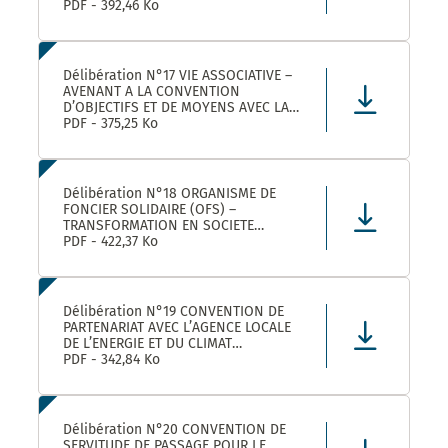
ROULER A VELO AVEC MONTPELLIER
PDF - 392,46 Ko
MEDITERRANEE METROPOLE
Délibération N°17 VIE ASSOCIATIVE –
AVENANT A LA CONVENTION
D’OBJECTIFS ET DE MOYENS AVEC LA
FEDERATION REGIONALE DES
PDF - 375,25 Ko
MAISONS DES JEUNES ET DE LA
CULTURE OCCITANIE POUR L’ANNEE
2025 DANS LE CADRE DE LA
CONVENTION DE PARTENARIAT SIGNEE
Délibération N°18 ORGANISME DE
POUR LA
FONCIER SOLIDAIRE (OFS) –
TRANSFORMATION EN SOCIETE
COOPERATIVE D’INTERET COLLECTIF
PDF - 422,37 Ko
(SCIC) – PRISE DE PARTICIPATION AU
CAPITAL – APPROBATION –
AUTORISATION DE SIGNATURE
Délibération N°19 CONVENTION DE
PARTENARIAT AVEC L’AGENCE LOCALE
DE L’ENERGIE ET DU CLIMAT
MONTPELLIER METROPOLE :
PDF - 342,84 Ko
APPROBATION DE LA CONVENTION
Délibération N°20 CONVENTION DE
SERVITUDE DE PASSAGE POUR LE