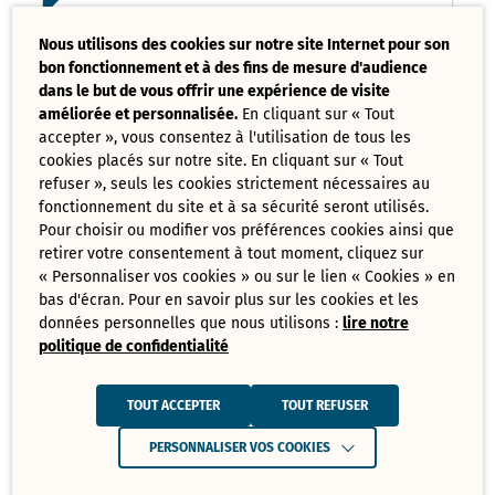
Liste des délibérations examinées
Nous utilisons des cookies sur notre site Internet pour son
Conseil Municipal 17 mars 2025
bon fonctionnement et à des fins de mesure d'audience
PDF - 121,08 Ko
dans le but de vous offrir une expérience de visite
améliorée et personnalisée.
En cliquant sur « Tout
accepter », vous consentez à l'utilisation de tous les
Ordre du jour du Conseil Municipal 17
cookies placés sur notre site. En cliquant sur « Tout
mars 2025
PDF - 73,70 Ko
refuser », seuls les cookies strictement nécessaires au
fonctionnement du site et à sa sécurité seront utilisés.
Pour choisir ou modifier vos préférences cookies ainsi que
retirer votre consentement à tout moment, cliquez sur
Tout
« Personnaliser vos cookies » ou sur le lien « Cookies » en
télécharger
bas d'écran. Pour en savoir plus sur les cookies et les
données personnelles que nous utilisons :
lire notre
politique de confidentialité
Juin
Ressources de Juin 2025
TOUT ACCEPTER
TOUT REFUSER
Convocation Conseil Municipal du 30
PERSONNALISER VOS COOKIES
juin 2025
PDF - 231,28 Ko