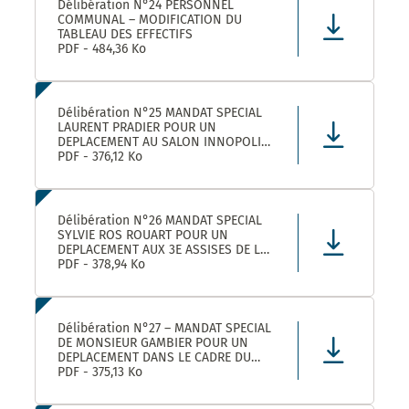
Délibération N°24 PERSONNEL
COMMUNAL – MODIFICATION DU
TABLEAU DES EFFECTIFS
PDF - 484,36 Ko
Délibération N°25 MANDAT SPECIAL
LAURENT PRADIER POUR UN
DEPLACEMENT AU SALON INNOPOLIS
A PARIS
PDF - 376,12 Ko
Délibération N°26 MANDAT SPECIAL
SYLVIE ROS ROUART POUR UN
DEPLACEMENT AUX 3E ASSISES DE LA
VOIE D’ARLES A ARLES
PDF - 378,94 Ko
Délibération N°27 – MANDAT SPECIAL
DE MONSIEUR GAMBIER POUR UN
DEPLACEMENT DANS LE CADRE DU
FORUM DES ELUS INFO JEUNES A
PDF - 375,13 Ko
PARIS