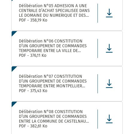
Délibération N°05 ADHESION A UNE
CENTRALE D’ACHAT SPECIALISEE DANS
LE DOMAINE DU NUMERIQUE ET DES
TELECOMS DENOMMEE « CANUT »
PDF - 358,19 Ko
Délibération N°06 CONSTITUTION
D’UN GROUPEMENT DE COMMANDES
TEMPORAIRE ENTRE LA VILLE DE
MONTPELLIER, LA COMMUNE DE
PDF - 376,11 Ko
CASTELNAU-LE-LEZ ET PLUSIEURS
AUTRES ACHETEURS PUBLICS POUR
L’ACHAT DE FOURNITURES
ADMINISTRATIVES DE BUREAU –
Délibération N°07 CONSTITUTION
ADHÉSION AU GROUPEMENT DE CO
D’UN GROUPEMENT DE COMMANDES
TEMPORAIRE ENTRE MONTPELLIER
MEDITERRANEE METROPOLE, LA VILLE
PDF - 375,43 Ko
DE CASTELNAU-LE-LEZ, ET PLUSIEURS
AUTRES ACHETEURS PUBLICS POUR LA
FOURNITURE DE PRODUITS ET
MATERIELS D’ENTRETIEN DES LOCAUX
Délibération N°08 CONSTITUTION
– ADHÉS
D’UN GROUPEMENT DE COMMANDES
ENTRE LA COMMUNE DE CASTELNAU-
LE-LEZ, LE CENTRE COMMUNAL
PDF - 382,61 Ko
D’ACTION SOCIALE DE CASTELNAU-LE-