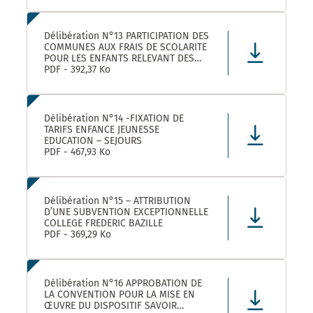
Délibération N°13 PARTICIPATION DES
COMMUNES AUX FRAIS DE SCOLARITE
POUR LES ENFANTS RELEVANT DES
DISPOSITIFS ULISS ET DAR
PDF - 392,37 Ko
SCOLARISES DANS LES ECOLES
CASTELNAUVIENNES
Délibération N°14 -FIXATION DE
TARIFS ENFANCE JEUNESSE
EDUCATION – SEJOURS
PDF - 467,93 Ko
Délibération N°15 – ATTRIBUTION
D’UNE SUBVENTION EXCEPTIONNELLE
COLLEGE FREDERIC BAZILLE
PDF - 369,29 Ko
Délibération N°16 APPROBATION DE
LA CONVENTION POUR LA MISE EN
ŒUVRE DU DISPOSITIF SAVOIR