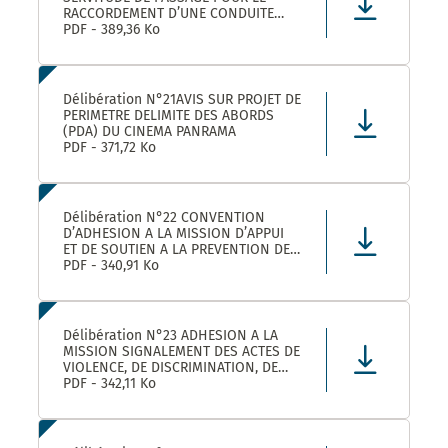
RACCORDEMENT D’UNE CONDUITE
EAUX PLUVIALES DANS LE CADRE DE
PDF - 389,36 Ko
L’OPERATION SOLENZANA 1825
AVENUE DE L’EUROPE SUR LA
PARCELLE COMMUNALE CN 170
Délibération N°21AVIS SUR PROJET DE
PERIMETRE DELIMITE DES ABORDS
(PDA) DU CINEMA PANRAMA
PDF - 371,72 Ko
Délibération N°22 CONVENTION
D’ADHESION A LA MISSION D’APPUI
ET DE SOUTIEN A LA PREVENTION DES
RISQUES PROFESSIONNELS
PDF - 340,91 Ko
Délibération N°23 ADHESION A LA
MISSION SIGNALEMENT DES ACTES DE
VIOLENCE, DE DISCRIMINATION, DE
HARCELEMENT ET D’AGISSEMENTS
PDF - 342,11 Ko
SEXISTES PROPOSEE PAR LE CDG34