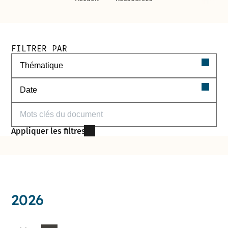
Filtres de recherche des documents
FILTRER PAR
Filtrer par thématique
Filtrer par date
Filtrer par mots-clés
Appliquer les filtres
2026