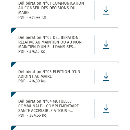
Délibération N°01 COMMUNICATION
AU CONSEIL DES DECISIONS DU
MAIRE
PDF - 439,44 Ko
Délibération N°02 DELIBERATION
RELATIVE AU MAINTIEN OU AU NON
MAINTIEN D’UN ELU DANS SES
FONCTIONS D’ADJOINT AU MAIRE
PDF - 376,15 Ko
Délibération N°03 ELECTION D’UN
ADJOINT AU MAIRE
PDF - 414,39 Ko
Délibération N°04 MUTUELLE
COMMUNALE – COMPLEMENTAIRE
SANTE ACCESSIBLE A TOUS –
CONVENTION DE PARTENARIAT AVEC
PDF - 384,66 Ko
LA MUTUELLE FAMILIALE –
APPROBATION ET AUTORISATION DE
SIGNATURE