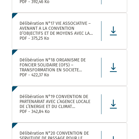
ROULER A VELO AVEC MONTPELLIER
PDF - 392,46 Ko
MEDITERRANEE METROPOLE
Délibération N°17 VIE ASSOCIATIVE –
AVENANT A LA CONVENTION
D’OBJECTIFS ET DE MOYENS AVEC LA
FEDERATION REGIONALE DES
PDF - 375,25 Ko
MAISONS DES JEUNES ET DE LA
CULTURE OCCITANIE POUR L’ANNEE
2025 DANS LE CADRE DE LA
CONVENTION DE PARTENARIAT SIGNEE
Délibération N°18 ORGANISME DE
POUR LA
FONCIER SOLIDAIRE (OFS) –
TRANSFORMATION EN SOCIETE
COOPERATIVE D’INTERET COLLECTIF
PDF - 422,37 Ko
(SCIC) – PRISE DE PARTICIPATION AU
CAPITAL – APPROBATION –
AUTORISATION DE SIGNATURE
Délibération N°19 CONVENTION DE
PARTENARIAT AVEC L’AGENCE LOCALE
DE L’ENERGIE ET DU CLIMAT
MONTPELLIER METROPOLE :
PDF - 342,84 Ko
APPROBATION DE LA CONVENTION
Délibération N°20 CONVENTION DE
SERVITUDE DE PASSAGE POUR LE