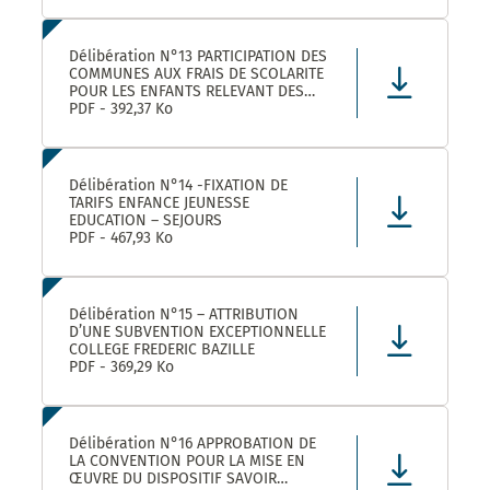
Délibération N°13 PARTICIPATION DES
COMMUNES AUX FRAIS DE SCOLARITE
POUR LES ENFANTS RELEVANT DES
DISPOSITIFS ULISS ET DAR
PDF - 392,37 Ko
SCOLARISES DANS LES ECOLES
CASTELNAUVIENNES
Délibération N°14 -FIXATION DE
TARIFS ENFANCE JEUNESSE
EDUCATION – SEJOURS
PDF - 467,93 Ko
Délibération N°15 – ATTRIBUTION
D’UNE SUBVENTION EXCEPTIONNELLE
COLLEGE FREDERIC BAZILLE
PDF - 369,29 Ko
Délibération N°16 APPROBATION DE
LA CONVENTION POUR LA MISE EN
ŒUVRE DU DISPOSITIF SAVOIR