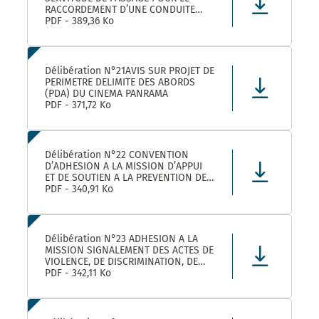
RACCORDEMENT D’UNE CONDUITE
EAUX PLUVIALES DANS LE CADRE DE
PDF - 389,36 Ko
L’OPERATION SOLENZANA 1825
AVENUE DE L’EUROPE SUR LA
PARCELLE COMMUNALE CN 170
Délibération N°21AVIS SUR PROJET DE
PERIMETRE DELIMITE DES ABORDS
(PDA) DU CINEMA PANRAMA
PDF - 371,72 Ko
Délibération N°22 CONVENTION
D’ADHESION A LA MISSION D’APPUI
ET DE SOUTIEN A LA PREVENTION DES
RISQUES PROFESSIONNELS
PDF - 340,91 Ko
Délibération N°23 ADHESION A LA
MISSION SIGNALEMENT DES ACTES DE
VIOLENCE, DE DISCRIMINATION, DE
HARCELEMENT ET D’AGISSEMENTS
PDF - 342,11 Ko
SEXISTES PROPOSEE PAR LE CDG34