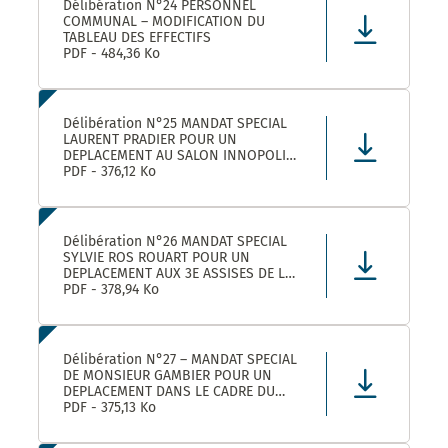
Délibération N°24 PERSONNEL
COMMUNAL – MODIFICATION DU
TABLEAU DES EFFECTIFS
PDF - 484,36 Ko
Délibération N°25 MANDAT SPECIAL
LAURENT PRADIER POUR UN
DEPLACEMENT AU SALON INNOPOLIS
A PARIS
PDF - 376,12 Ko
Délibération N°26 MANDAT SPECIAL
SYLVIE ROS ROUART POUR UN
DEPLACEMENT AUX 3E ASSISES DE LA
VOIE D’ARLES A ARLES
PDF - 378,94 Ko
Délibération N°27 – MANDAT SPECIAL
DE MONSIEUR GAMBIER POUR UN
DEPLACEMENT DANS LE CADRE DU
FORUM DES ELUS INFO JEUNES A
PDF - 375,13 Ko
PARIS