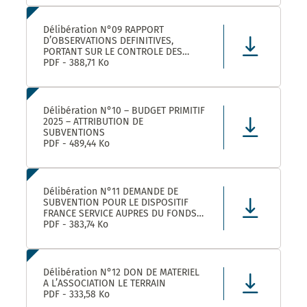
LEZ ET SES ETABLISSEMENTS
RATTACHÉS POUR LA FOURNITURE, LA
LIVRAISON ET LA GESTION DE TITRES
Délibération N°09 RAPPORT
RESTAURANT E
D’OBSERVATIONS DEFINITIVES,
PORTANT SUR LE CONTROLE DES
COMPTES ET DE LA GESTION DE
PDF - 388,71 Ko
MONTPELLIER MEDITERRANEE
METROPOLE AU TITRE DES EXERCICES
2019 ET SUIVANTS
Délibération N°10 – BUDGET PRIMITIF
2025 – ATTRIBUTION DE
SUBVENTIONS
PDF - 489,44 Ko
Délibération N°11 DEMANDE DE
SUBVENTION POUR LE DISPOSITIF
FRANCE SERVICE AUPRES DU FONDS
NATIONAL D’AMENAGEMENT ET DE
PDF - 383,74 Ko
DEVELOPPEMENT DU TERRITOIRE ET
DU FONDS NATIONAL FRANCE
SERVICES AU TITRE DE L’ANNEE 2025
Délibération N°12 DON DE MATERIEL
A L’ASSOCIATION LE TERRAIN
PDF - 333,58 Ko