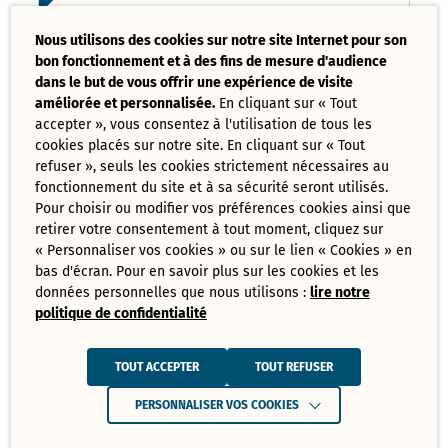
Liste des délibérations examinées
Nous utilisons des cookies sur notre site Internet pour son
Conseil Municipal 17 mars 2025
bon fonctionnement et à des fins de mesure d'audience
PDF - 121,08 Ko
dans le but de vous offrir une expérience de visite
améliorée et personnalisée.
En cliquant sur « Tout
accepter », vous consentez à l'utilisation de tous les
Ordre du jour du Conseil Municipal 17
cookies placés sur notre site. En cliquant sur « Tout
mars 2025
PDF - 73,70 Ko
refuser », seuls les cookies strictement nécessaires au
fonctionnement du site et à sa sécurité seront utilisés.
Pour choisir ou modifier vos préférences cookies ainsi que
retirer votre consentement à tout moment, cliquez sur
Tout
« Personnaliser vos cookies » ou sur le lien « Cookies » en
télécharger
bas d'écran. Pour en savoir plus sur les cookies et les
données personnelles que nous utilisons :
lire notre
politique de confidentialité
Juin
Ressources de Juin 2025
TOUT ACCEPTER
TOUT REFUSER
Convocation Conseil Municipal du 30
PERSONNALISER VOS COOKIES
juin 2025
PDF - 231,28 Ko