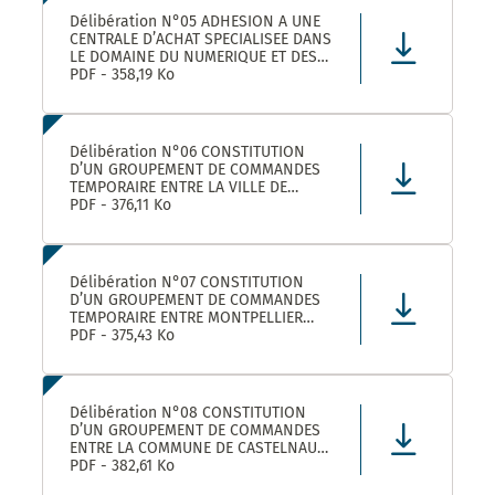
Délibération N°05 ADHESION A UNE
CENTRALE D’ACHAT SPECIALISEE DANS
LE DOMAINE DU NUMERIQUE ET DES
TELECOMS DENOMMEE « CANUT »
PDF - 358,19 Ko
Délibération N°06 CONSTITUTION
D’UN GROUPEMENT DE COMMANDES
TEMPORAIRE ENTRE LA VILLE DE
MONTPELLIER, LA COMMUNE DE
PDF - 376,11 Ko
CASTELNAU-LE-LEZ ET PLUSIEURS
AUTRES ACHETEURS PUBLICS POUR
L’ACHAT DE FOURNITURES
ADMINISTRATIVES DE BUREAU –
Délibération N°07 CONSTITUTION
ADHÉSION AU GROUPEMENT DE CO
D’UN GROUPEMENT DE COMMANDES
TEMPORAIRE ENTRE MONTPELLIER
MEDITERRANEE METROPOLE, LA VILLE
PDF - 375,43 Ko
DE CASTELNAU-LE-LEZ, ET PLUSIEURS
AUTRES ACHETEURS PUBLICS POUR LA
FOURNITURE DE PRODUITS ET
MATERIELS D’ENTRETIEN DES LOCAUX
Délibération N°08 CONSTITUTION
– ADHÉS
D’UN GROUPEMENT DE COMMANDES
ENTRE LA COMMUNE DE CASTELNAU-
LE-LEZ, LE CENTRE COMMUNAL
PDF - 382,61 Ko
D’ACTION SOCIALE DE CASTELNAU-LE-