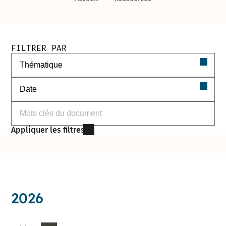
Filtres de recherche des documents
FILTRER PAR
Filtrer par thématique
Filtrer par date
Filtrer par mots-clés
Appliquer les filtres
2026