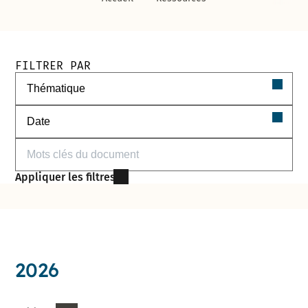
Filtres de recherche des documents
FILTRER PAR
Filtrer par thématique
Filtrer par date
Filtrer par mots-clés
Appliquer les filtres
2026