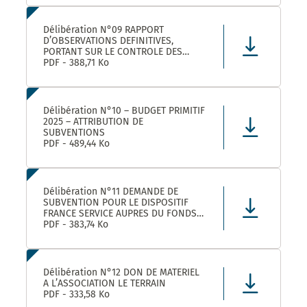
LEZ ET SES ETABLISSEMENTS
RATTACHÉS POUR LA FOURNITURE, LA
LIVRAISON ET LA GESTION DE TITRES
Délibération N°09 RAPPORT
RESTAURANT E
D’OBSERVATIONS DEFINITIVES,
PORTANT SUR LE CONTROLE DES
COMPTES ET DE LA GESTION DE
PDF - 388,71 Ko
MONTPELLIER MEDITERRANEE
METROPOLE AU TITRE DES EXERCICES
2019 ET SUIVANTS
Délibération N°10 – BUDGET PRIMITIF
2025 – ATTRIBUTION DE
SUBVENTIONS
PDF - 489,44 Ko
Délibération N°11 DEMANDE DE
SUBVENTION POUR LE DISPOSITIF
FRANCE SERVICE AUPRES DU FONDS
NATIONAL D’AMENAGEMENT ET DE
PDF - 383,74 Ko
DEVELOPPEMENT DU TERRITOIRE ET
DU FONDS NATIONAL FRANCE
SERVICES AU TITRE DE L’ANNEE 2025
Délibération N°12 DON DE MATERIEL
A L’ASSOCIATION LE TERRAIN
PDF - 333,58 Ko