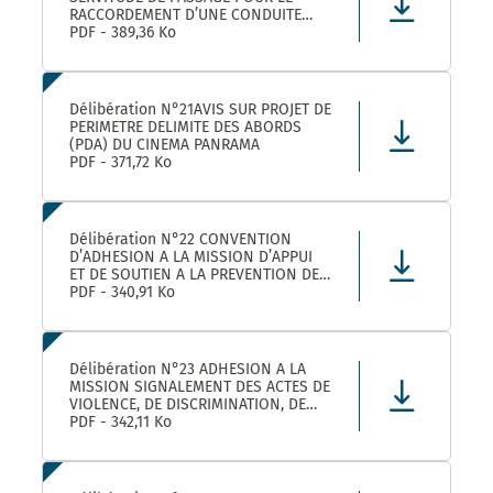
RACCORDEMENT D’UNE CONDUITE
EAUX PLUVIALES DANS LE CADRE DE
PDF - 389,36 Ko
L’OPERATION SOLENZANA 1825
AVENUE DE L’EUROPE SUR LA
PARCELLE COMMUNALE CN 170
Délibération N°21AVIS SUR PROJET DE
PERIMETRE DELIMITE DES ABORDS
(PDA) DU CINEMA PANRAMA
PDF - 371,72 Ko
Délibération N°22 CONVENTION
D’ADHESION A LA MISSION D’APPUI
ET DE SOUTIEN A LA PREVENTION DES
RISQUES PROFESSIONNELS
PDF - 340,91 Ko
Délibération N°23 ADHESION A LA
MISSION SIGNALEMENT DES ACTES DE
VIOLENCE, DE DISCRIMINATION, DE
HARCELEMENT ET D’AGISSEMENTS
PDF - 342,11 Ko
SEXISTES PROPOSEE PAR LE CDG34