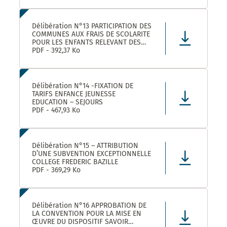
Délibération N°13 PARTICIPATION DES
COMMUNES AUX FRAIS DE SCOLARITE
POUR LES ENFANTS RELEVANT DES
DISPOSITIFS ULISS ET DAR
PDF - 392,37 Ko
SCOLARISES DANS LES ECOLES
CASTELNAUVIENNES
Délibération N°14 -FIXATION DE
TARIFS ENFANCE JEUNESSE
EDUCATION – SEJOURS
PDF - 467,93 Ko
Délibération N°15 – ATTRIBUTION
D’UNE SUBVENTION EXCEPTIONNELLE
COLLEGE FREDERIC BAZILLE
PDF - 369,29 Ko
Délibération N°16 APPROBATION DE
LA CONVENTION POUR LA MISE EN
ŒUVRE DU DISPOSITIF SAVOIR