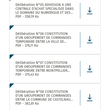
Délibération N°05 ADHESION A UNE
CENTRALE D’ACHAT SPECIALISEE DANS
LE DOMAINE DU NUMERIQUE ET DES
TELECOMS DENOMMEE « CANUT »
PDF - 358,19 Ko
Délibération N°06 CONSTITUTION
D’UN GROUPEMENT DE COMMANDES
TEMPORAIRE ENTRE LA VILLE DE
MONTPELLIER, LA COMMUNE DE
PDF - 376,11 Ko
CASTELNAU-LE-LEZ ET PLUSIEURS
AUTRES ACHETEURS PUBLICS POUR
L’ACHAT DE FOURNITURES
ADMINISTRATIVES DE BUREAU –
Délibération N°07 CONSTITUTION
ADHÉSION AU GROUPEMENT DE CO
D’UN GROUPEMENT DE COMMANDES
TEMPORAIRE ENTRE MONTPELLIER
MEDITERRANEE METROPOLE, LA VILLE
PDF - 375,43 Ko
DE CASTELNAU-LE-LEZ, ET PLUSIEURS
AUTRES ACHETEURS PUBLICS POUR LA
FOURNITURE DE PRODUITS ET
MATERIELS D’ENTRETIEN DES LOCAUX
Délibération N°08 CONSTITUTION
– ADHÉS
D’UN GROUPEMENT DE COMMANDES
ENTRE LA COMMUNE DE CASTELNAU-
LE-LEZ, LE CENTRE COMMUNAL
PDF - 382,61 Ko
D’ACTION SOCIALE DE CASTELNAU-LE-