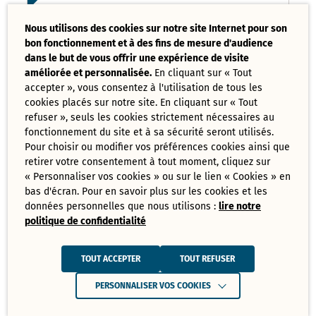
Liste des délibérations examinées
Nous utilisons des cookies sur notre site Internet pour son
Conseil Municipal 17 mars 2025
bon fonctionnement et à des fins de mesure d'audience
PDF - 121,08 Ko
dans le but de vous offrir une expérience de visite
améliorée et personnalisée.
En cliquant sur « Tout
accepter », vous consentez à l'utilisation de tous les
Ordre du jour du Conseil Municipal 17
cookies placés sur notre site. En cliquant sur « Tout
mars 2025
PDF - 73,70 Ko
refuser », seuls les cookies strictement nécessaires au
fonctionnement du site et à sa sécurité seront utilisés.
Pour choisir ou modifier vos préférences cookies ainsi que
retirer votre consentement à tout moment, cliquez sur
Tout
« Personnaliser vos cookies » ou sur le lien « Cookies » en
télécharger
bas d'écran. Pour en savoir plus sur les cookies et les
données personnelles que nous utilisons :
lire notre
politique de confidentialité
Juin
Ressources de Juin 2025
TOUT ACCEPTER
TOUT REFUSER
Convocation Conseil Municipal du 30
PERSONNALISER VOS COOKIES
juin 2025
PDF - 231,28 Ko