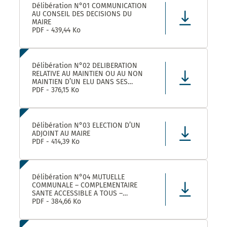
Délibération N°01 COMMUNICATION
AU CONSEIL DES DECISIONS DU
MAIRE
PDF - 439,44 Ko
Délibération N°02 DELIBERATION
RELATIVE AU MAINTIEN OU AU NON
MAINTIEN D’UN ELU DANS SES
FONCTIONS D’ADJOINT AU MAIRE
PDF - 376,15 Ko
Délibération N°03 ELECTION D’UN
ADJOINT AU MAIRE
PDF - 414,39 Ko
Délibération N°04 MUTUELLE
COMMUNALE – COMPLEMENTAIRE
SANTE ACCESSIBLE A TOUS –
CONVENTION DE PARTENARIAT AVEC
PDF - 384,66 Ko
LA MUTUELLE FAMILIALE –
APPROBATION ET AUTORISATION DE
SIGNATURE