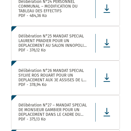
Délibération N°24 PERSONNEL
COMMUNAL – MODIFICATION DU
TABLEAU DES EFFECTIFS
PDF - 484,36 Ko
Délibération N°25 MANDAT SPECIAL
LAURENT PRADIER POUR UN
DEPLACEMENT AU SALON INNOPOLIS
A PARIS
PDF - 376,12 Ko
Délibération N°26 MANDAT SPECIAL
SYLVIE ROS ROUART POUR UN
DEPLACEMENT AUX 3E ASSISES DE LA
VOIE D’ARLES A ARLES
PDF - 378,94 Ko
Délibération N°27 – MANDAT SPECIAL
DE MONSIEUR GAMBIER POUR UN
DEPLACEMENT DANS LE CADRE DU
FORUM DES ELUS INFO JEUNES A
PDF - 375,13 Ko
PARIS