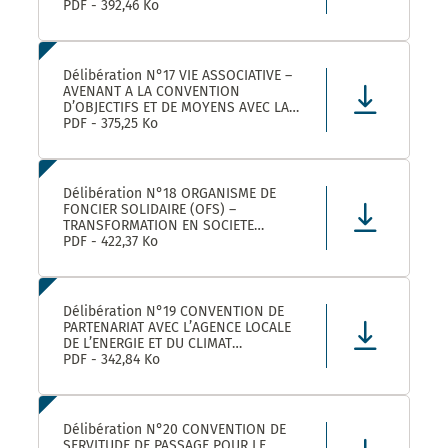
ROULER A VELO AVEC MONTPELLIER
PDF - 392,46 Ko
MEDITERRANEE METROPOLE
Délibération N°17 VIE ASSOCIATIVE –
AVENANT A LA CONVENTION
D’OBJECTIFS ET DE MOYENS AVEC LA
FEDERATION REGIONALE DES
PDF - 375,25 Ko
MAISONS DES JEUNES ET DE LA
CULTURE OCCITANIE POUR L’ANNEE
2025 DANS LE CADRE DE LA
CONVENTION DE PARTENARIAT SIGNEE
Délibération N°18 ORGANISME DE
POUR LA
FONCIER SOLIDAIRE (OFS) –
TRANSFORMATION EN SOCIETE
COOPERATIVE D’INTERET COLLECTIF
PDF - 422,37 Ko
(SCIC) – PRISE DE PARTICIPATION AU
CAPITAL – APPROBATION –
AUTORISATION DE SIGNATURE
Délibération N°19 CONVENTION DE
PARTENARIAT AVEC L’AGENCE LOCALE
DE L’ENERGIE ET DU CLIMAT
MONTPELLIER METROPOLE :
PDF - 342,84 Ko
APPROBATION DE LA CONVENTION
Délibération N°20 CONVENTION DE
SERVITUDE DE PASSAGE POUR LE