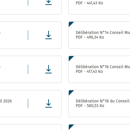
PDF - 441,43 Ko
Direction
des
Finances,
de l’Achat
et de
6
Délibération N°14 Conseil Mun
l’Evaluation
PDF - 490,34 Ko
Direction
des
ressources
humaines
6
Délibération N°16 Conseil Mun
PDF - 417,43 Ko
Direction de la
Communication
Direction
il 2026
Délibération N°18 du Conseil 
des
PDF - 580,53 Ko
Affaires
Culturelles
Service