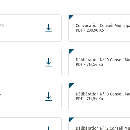
Prix
énergies
Pôle
citoyennes
Attractivité
6
– 2010 et
Patrimoine
2019
26
Convocation Conseil Municipa
(Ex
PDF - 230,96 Ko
Urbanisme
/ DPAE /
DAP)
Centre
Délibération N°10 Conseil Mun
Technique
PDF - 714,54 Ko
Municipal
Direction
des
Moyens
6
Délibération N°10 Conseil Mun
Généraux
PDF - 714,54 Ko
Direction
des
Sports
Délibération N°12 Conseil Mun