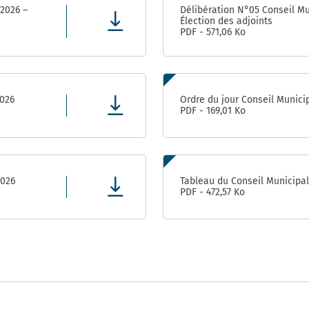
population
2017 –
Appaix
 2026 –
Délibération N°05 Conseil Mu
2020
Élection des adjoints
Vie
Gymnase des
PDF - 571,06 Ko
Administrative
Marianne D’Or
Perrières
et Citoyenne
du
(Conseil
Développement
Départemental)
Durable – 2017
Direction
2026
Ordre du jour Conseil Munici
de
PDF - 169,01 Ko
l’Enfance
Ville
ludique
&
Direction
sportive
de la
– 2013
Jeunesse
2026
Tableau du Conseil Municipa
et de
PDF - 472,57 Ko
l’Education
Prix de la
Communication
responsable au
Direction de
concours des
l’Aménagement
Meilleurs Voeux
& du
du Territoire –
Patrimoine
2010
(DAP) – Guichet
unique