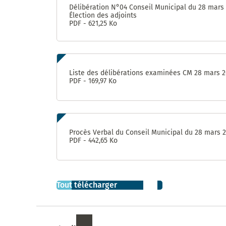
et de
Délibération N°04 Conseil Municipal du 28 mars
Sablassou
Élection des adjoints
PDF - 621,25 Ko
La
végétalisation
du Devois
menée à bien
Liste des délibérations examinées CM 28 mars 
PDF - 169,97 Ko
Un
nouveau
jardin
partagé
: Le
Procès Verbal du Conseil Municipal du 28 mars 
Terrain
PDF - 442,65 Ko
Consultation
sur le nom
de la
Tout télécharger
nouvelle
aire de jeux
à Madiba