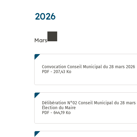
jardins
Déclarer
des
Forum : une
aventure
partagés
un
Proximités
concertation
unique !
incident
2026
Eurêka
citoyenne
jusqu’au 8
octobre
Mars
Futur
« visage »
de la rue
Ressources de Mars 202
d’Aquitaine
: donnez
Convocation Conseil Municipal du 28 mars 2026
votre avis
PDF - 207,43 Ko
jusqu’au 8
octobre !
950 pièges
à
Délibération N°02 Conseil Municipal du 28 mars
Élection du Maire
moustiques
PDF - 644,19 Ko
distribués
aux
habitants
du Devois