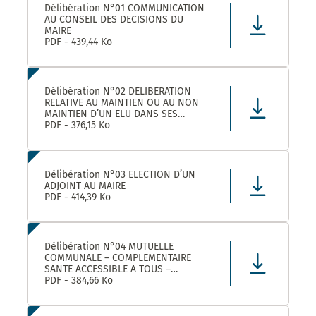
Délibération N°01 COMMUNICATION
AU CONSEIL DES DECISIONS DU
MAIRE
PDF - 439,44 Ko
Délibération N°02 DELIBERATION
RELATIVE AU MAINTIEN OU AU NON
MAINTIEN D’UN ELU DANS SES
FONCTIONS D’ADJOINT AU MAIRE
PDF - 376,15 Ko
Délibération N°03 ELECTION D’UN
ADJOINT AU MAIRE
PDF - 414,39 Ko
Délibération N°04 MUTUELLE
COMMUNALE – COMPLEMENTAIRE
SANTE ACCESSIBLE A TOUS –
CONVENTION DE PARTENARIAT AVEC
PDF - 384,66 Ko
LA MUTUELLE FAMILIALE –
APPROBATION ET AUTORISATION DE
SIGNATURE