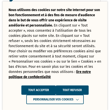
Liste des délibérations examinées
Nous utilisons des cookies sur notre site Internet pour son
Conseil Municipal 17 mars 2025
bon fonctionnement et à des fins de mesure d'audience
PDF - 121,08 Ko
dans le but de vous offrir une expérience de visite
améliorée et personnalisée.
En cliquant sur « Tout
accepter », vous consentez à l'utilisation de tous les
Ordre du jour du Conseil Municipal 17
cookies placés sur notre site. En cliquant sur « Tout
mars 2025
PDF - 73,70 Ko
refuser », seuls les cookies strictement nécessaires au
fonctionnement du site et à sa sécurité seront utilisés.
Pour choisir ou modifier vos préférences cookies ainsi que
retirer votre consentement à tout moment, cliquez sur
Tout
« Personnaliser vos cookies » ou sur le lien « Cookies » en
télécharger
bas d'écran. Pour en savoir plus sur les cookies et les
données personnelles que nous utilisons :
lire notre
politique de confidentialité
Juin
Ressources de Juin 2025
TOUT ACCEPTER
TOUT REFUSER
Convocation Conseil Municipal du 30
PERSONNALISER VOS COOKIES
juin 2025
PDF - 231,28 Ko