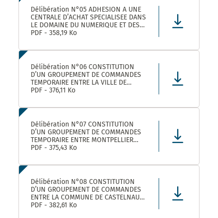
Délibération N°05 ADHESION A UNE
CENTRALE D’ACHAT SPECIALISEE DANS
LE DOMAINE DU NUMERIQUE ET DES
TELECOMS DENOMMEE « CANUT »
PDF - 358,19 Ko
Délibération N°06 CONSTITUTION
D’UN GROUPEMENT DE COMMANDES
TEMPORAIRE ENTRE LA VILLE DE
MONTPELLIER, LA COMMUNE DE
PDF - 376,11 Ko
CASTELNAU-LE-LEZ ET PLUSIEURS
AUTRES ACHETEURS PUBLICS POUR
L’ACHAT DE FOURNITURES
ADMINISTRATIVES DE BUREAU –
Délibération N°07 CONSTITUTION
ADHÉSION AU GROUPEMENT DE CO
D’UN GROUPEMENT DE COMMANDES
TEMPORAIRE ENTRE MONTPELLIER
MEDITERRANEE METROPOLE, LA VILLE
PDF - 375,43 Ko
DE CASTELNAU-LE-LEZ, ET PLUSIEURS
AUTRES ACHETEURS PUBLICS POUR LA
FOURNITURE DE PRODUITS ET
MATERIELS D’ENTRETIEN DES LOCAUX
Délibération N°08 CONSTITUTION
– ADHÉS
D’UN GROUPEMENT DE COMMANDES
ENTRE LA COMMUNE DE CASTELNAU-
LE-LEZ, LE CENTRE COMMUNAL
PDF - 382,61 Ko
D’ACTION SOCIALE DE CASTELNAU-LE-