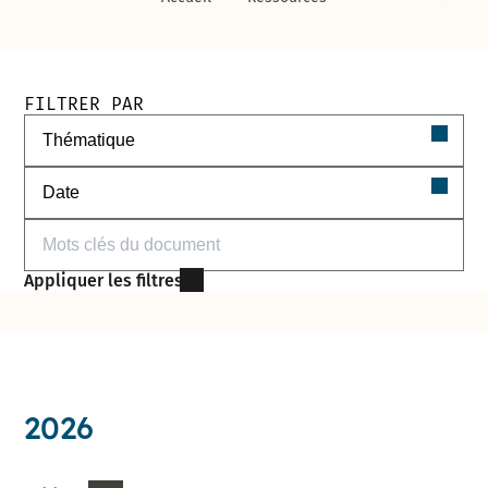
Filtres de recherche des documents
FILTRER PAR
Filtrer par thématique
Filtrer par date
Filtrer par mots-clés
Appliquer les filtres
2026