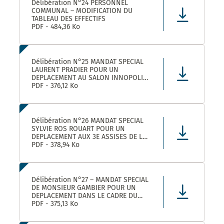
Délibération N°24 PERSONNEL
COMMUNAL – MODIFICATION DU
TABLEAU DES EFFECTIFS
PDF - 484,36 Ko
Délibération N°25 MANDAT SPECIAL
LAURENT PRADIER POUR UN
DEPLACEMENT AU SALON INNOPOLIS
A PARIS
PDF - 376,12 Ko
Délibération N°26 MANDAT SPECIAL
SYLVIE ROS ROUART POUR UN
DEPLACEMENT AUX 3E ASSISES DE LA
VOIE D’ARLES A ARLES
PDF - 378,94 Ko
Délibération N°27 – MANDAT SPECIAL
DE MONSIEUR GAMBIER POUR UN
DEPLACEMENT DANS LE CADRE DU
FORUM DES ELUS INFO JEUNES A
PDF - 375,13 Ko
PARIS