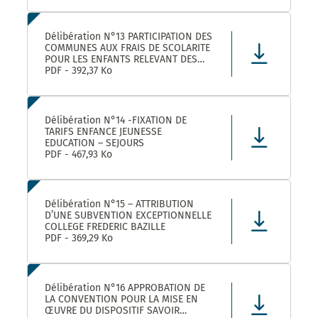
Délibération N°13 PARTICIPATION DES
COMMUNES AUX FRAIS DE SCOLARITE
POUR LES ENFANTS RELEVANT DES
DISPOSITIFS ULISS ET DAR
PDF - 392,37 Ko
SCOLARISES DANS LES ECOLES
CASTELNAUVIENNES
Délibération N°14 -FIXATION DE
TARIFS ENFANCE JEUNESSE
EDUCATION – SEJOURS
PDF - 467,93 Ko
Délibération N°15 – ATTRIBUTION
D’UNE SUBVENTION EXCEPTIONNELLE
COLLEGE FREDERIC BAZILLE
PDF - 369,29 Ko
Délibération N°16 APPROBATION DE
LA CONVENTION POUR LA MISE EN
ŒUVRE DU DISPOSITIF SAVOIR