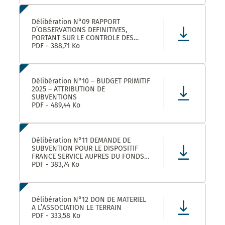
LEZ ET SES ETABLISSEMENTS
RATTACHÉS POUR LA FOURNITURE, LA
LIVRAISON ET LA GESTION DE TITRES
Délibération N°09 RAPPORT
RESTAURANT E
D’OBSERVATIONS DEFINITIVES,
PORTANT SUR LE CONTROLE DES
COMPTES ET DE LA GESTION DE
PDF - 388,71 Ko
MONTPELLIER MEDITERRANEE
METROPOLE AU TITRE DES EXERCICES
2019 ET SUIVANTS
Délibération N°10 – BUDGET PRIMITIF
2025 – ATTRIBUTION DE
SUBVENTIONS
PDF - 489,44 Ko
Délibération N°11 DEMANDE DE
SUBVENTION POUR LE DISPOSITIF
FRANCE SERVICE AUPRES DU FONDS
NATIONAL D’AMENAGEMENT ET DE
PDF - 383,74 Ko
DEVELOPPEMENT DU TERRITOIRE ET
DU FONDS NATIONAL FRANCE
SERVICES AU TITRE DE L’ANNEE 2025
Délibération N°12 DON DE MATERIEL
A L’ASSOCIATION LE TERRAIN
PDF - 333,58 Ko