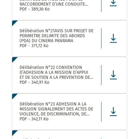
RACCORDEMENT D’UNE CONDUITE
EAUX PLUVIALES DANS LE CADRE DE
PDF - 389,36 Ko
L’OPERATION SOLENZANA 1825
AVENUE DE L’EUROPE SUR LA
PARCELLE COMMUNALE CN 170
Délibération N°21AVIS SUR PROJET DE
PERIMETRE DELIMITE DES ABORDS
(PDA) DU CINEMA PANRAMA
PDF - 371,72 Ko
Délibération N°22 CONVENTION
D’ADHESION A LA MISSION D’APPUI
ET DE SOUTIEN A LA PREVENTION DES
RISQUES PROFESSIONNELS
PDF - 340,91 Ko
Délibération N°23 ADHESION A LA
MISSION SIGNALEMENT DES ACTES DE
VIOLENCE, DE DISCRIMINATION, DE
HARCELEMENT ET D’AGISSEMENTS
PDF - 342,11 Ko
SEXISTES PROPOSEE PAR LE CDG34