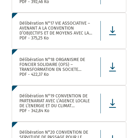
ROULER A VELO AVEC MONTPELLIER
PDF - 392,46 Ko
MEDITERRANEE METROPOLE
Délibération N°17 VIE ASSOCIATIVE –
AVENANT A LA CONVENTION
D’OBJECTIFS ET DE MOYENS AVEC LA
FEDERATION REGIONALE DES
PDF - 375,25 Ko
MAISONS DES JEUNES ET DE LA
CULTURE OCCITANIE POUR L’ANNEE
2025 DANS LE CADRE DE LA
CONVENTION DE PARTENARIAT SIGNEE
Délibération N°18 ORGANISME DE
POUR LA
FONCIER SOLIDAIRE (OFS) –
TRANSFORMATION EN SOCIETE
COOPERATIVE D’INTERET COLLECTIF
PDF - 422,37 Ko
(SCIC) – PRISE DE PARTICIPATION AU
CAPITAL – APPROBATION –
AUTORISATION DE SIGNATURE
Délibération N°19 CONVENTION DE
PARTENARIAT AVEC L’AGENCE LOCALE
DE L’ENERGIE ET DU CLIMAT
MONTPELLIER METROPOLE :
PDF - 342,84 Ko
APPROBATION DE LA CONVENTION
Délibération N°20 CONVENTION DE
SERVITUDE DE PASSAGE POUR LE