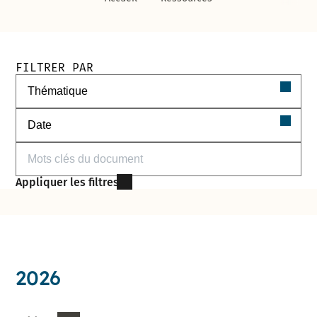
Filtres de recherche des documents
FILTRER PAR
Filtrer par thématique
Filtrer par date
Filtrer par mots-clés
Appliquer les filtres
2026