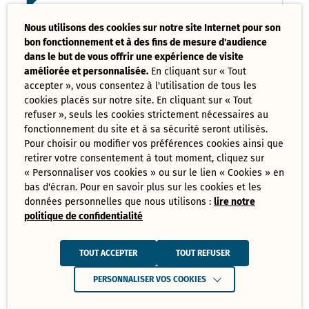
Liste des délibérations examinées
Nous utilisons des cookies sur notre site Internet pour son
Conseil Municipal 17 mars 2025
bon fonctionnement et à des fins de mesure d'audience
PDF - 121,08 Ko
dans le but de vous offrir une expérience de visite
améliorée et personnalisée.
En cliquant sur « Tout
accepter », vous consentez à l'utilisation de tous les
Ordre du jour du Conseil Municipal 17
cookies placés sur notre site. En cliquant sur « Tout
mars 2025
PDF - 73,70 Ko
refuser », seuls les cookies strictement nécessaires au
fonctionnement du site et à sa sécurité seront utilisés.
Pour choisir ou modifier vos préférences cookies ainsi que
retirer votre consentement à tout moment, cliquez sur
Tout
« Personnaliser vos cookies » ou sur le lien « Cookies » en
télécharger
bas d'écran. Pour en savoir plus sur les cookies et les
données personnelles que nous utilisons :
lire notre
politique de confidentialité
Juin
Ressources de Juin 2025
TOUT ACCEPTER
TOUT REFUSER
Convocation Conseil Municipal du 30
PERSONNALISER VOS COOKIES
juin 2025
PDF - 231,28 Ko