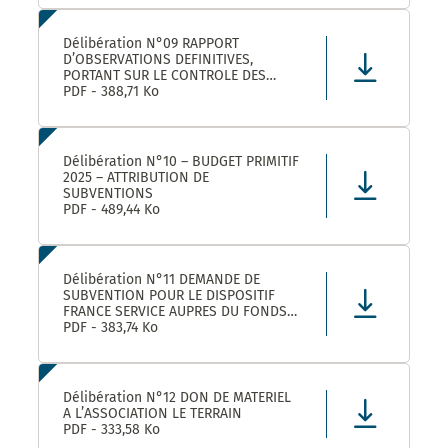
LEZ ET SES ETABLISSEMENTS
RATTACHÉS POUR LA FOURNITURE, LA
LIVRAISON ET LA GESTION DE TITRES
Délibération N°09 RAPPORT
RESTAURANT E
D’OBSERVATIONS DEFINITIVES,
PORTANT SUR LE CONTROLE DES
COMPTES ET DE LA GESTION DE
PDF - 388,71 Ko
MONTPELLIER MEDITERRANEE
METROPOLE AU TITRE DES EXERCICES
2019 ET SUIVANTS
Délibération N°10 – BUDGET PRIMITIF
2025 – ATTRIBUTION DE
SUBVENTIONS
PDF - 489,44 Ko
Délibération N°11 DEMANDE DE
SUBVENTION POUR LE DISPOSITIF
FRANCE SERVICE AUPRES DU FONDS
NATIONAL D’AMENAGEMENT ET DE
PDF - 383,74 Ko
DEVELOPPEMENT DU TERRITOIRE ET
DU FONDS NATIONAL FRANCE
SERVICES AU TITRE DE L’ANNEE 2025
Délibération N°12 DON DE MATERIEL
A L’ASSOCIATION LE TERRAIN
PDF - 333,58 Ko