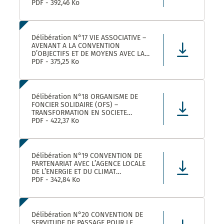
ROULER A VELO AVEC MONTPELLIER
PDF - 392,46 Ko
MEDITERRANEE METROPOLE
Délibération N°17 VIE ASSOCIATIVE –
AVENANT A LA CONVENTION
D’OBJECTIFS ET DE MOYENS AVEC LA
FEDERATION REGIONALE DES
PDF - 375,25 Ko
MAISONS DES JEUNES ET DE LA
CULTURE OCCITANIE POUR L’ANNEE
2025 DANS LE CADRE DE LA
CONVENTION DE PARTENARIAT SIGNEE
Délibération N°18 ORGANISME DE
POUR LA
FONCIER SOLIDAIRE (OFS) –
TRANSFORMATION EN SOCIETE
COOPERATIVE D’INTERET COLLECTIF
PDF - 422,37 Ko
(SCIC) – PRISE DE PARTICIPATION AU
CAPITAL – APPROBATION –
AUTORISATION DE SIGNATURE
Délibération N°19 CONVENTION DE
PARTENARIAT AVEC L’AGENCE LOCALE
DE L’ENERGIE ET DU CLIMAT
MONTPELLIER METROPOLE :
PDF - 342,84 Ko
APPROBATION DE LA CONVENTION
Délibération N°20 CONVENTION DE
SERVITUDE DE PASSAGE POUR LE