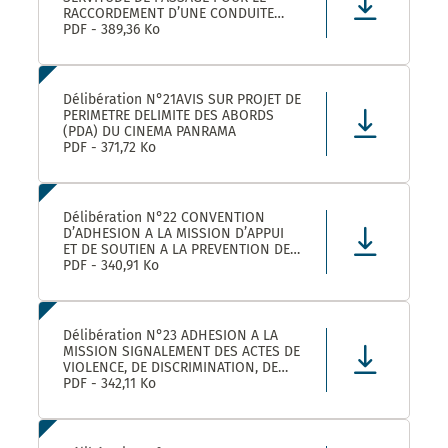
RACCORDEMENT D’UNE CONDUITE
EAUX PLUVIALES DANS LE CADRE DE
PDF - 389,36 Ko
L’OPERATION SOLENZANA 1825
AVENUE DE L’EUROPE SUR LA
PARCELLE COMMUNALE CN 170
Délibération N°21AVIS SUR PROJET DE
PERIMETRE DELIMITE DES ABORDS
(PDA) DU CINEMA PANRAMA
PDF - 371,72 Ko
Délibération N°22 CONVENTION
D’ADHESION A LA MISSION D’APPUI
ET DE SOUTIEN A LA PREVENTION DES
RISQUES PROFESSIONNELS
PDF - 340,91 Ko
Délibération N°23 ADHESION A LA
MISSION SIGNALEMENT DES ACTES DE
VIOLENCE, DE DISCRIMINATION, DE
HARCELEMENT ET D’AGISSEMENTS
PDF - 342,11 Ko
SEXISTES PROPOSEE PAR LE CDG34