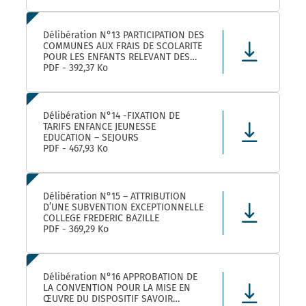
Délibération N°13 PARTICIPATION DES
COMMUNES AUX FRAIS DE SCOLARITE
POUR LES ENFANTS RELEVANT DES
DISPOSITIFS ULISS ET DAR
PDF - 392,37 Ko
SCOLARISES DANS LES ECOLES
CASTELNAUVIENNES
Délibération N°14 -FIXATION DE
TARIFS ENFANCE JEUNESSE
EDUCATION – SEJOURS
PDF - 467,93 Ko
Délibération N°15 – ATTRIBUTION
D’UNE SUBVENTION EXCEPTIONNELLE
COLLEGE FREDERIC BAZILLE
PDF - 369,29 Ko
Délibération N°16 APPROBATION DE
LA CONVENTION POUR LA MISE EN
ŒUVRE DU DISPOSITIF SAVOIR