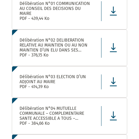
Délibération N°01 COMMUNICATION
AU CONSEIL DES DECISIONS DU
MAIRE
PDF - 439,44 Ko
Délibération N°02 DELIBERATION
RELATIVE AU MAINTIEN OU AU NON
MAINTIEN D’UN ELU DANS SES
FONCTIONS D’ADJOINT AU MAIRE
PDF - 376,15 Ko
Délibération N°03 ELECTION D’UN
ADJOINT AU MAIRE
PDF - 414,39 Ko
Délibération N°04 MUTUELLE
COMMUNALE – COMPLEMENTAIRE
SANTE ACCESSIBLE A TOUS –
CONVENTION DE PARTENARIAT AVEC
PDF - 384,66 Ko
LA MUTUELLE FAMILIALE –
APPROBATION ET AUTORISATION DE
SIGNATURE