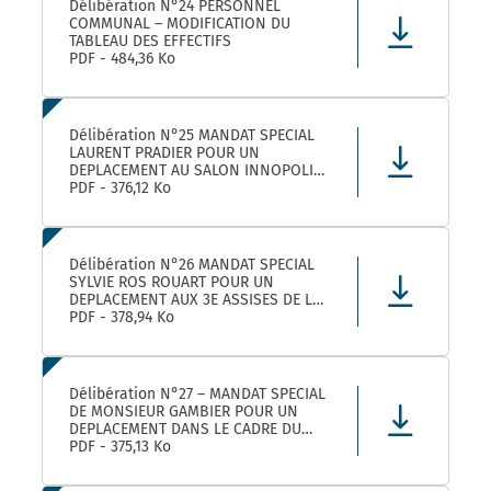
Délibération N°24 PERSONNEL
COMMUNAL – MODIFICATION DU
TABLEAU DES EFFECTIFS
PDF - 484,36 Ko
Délibération N°25 MANDAT SPECIAL
LAURENT PRADIER POUR UN
DEPLACEMENT AU SALON INNOPOLIS
A PARIS
PDF - 376,12 Ko
Délibération N°26 MANDAT SPECIAL
SYLVIE ROS ROUART POUR UN
DEPLACEMENT AUX 3E ASSISES DE LA
VOIE D’ARLES A ARLES
PDF - 378,94 Ko
Délibération N°27 – MANDAT SPECIAL
DE MONSIEUR GAMBIER POUR UN
DEPLACEMENT DANS LE CADRE DU
FORUM DES ELUS INFO JEUNES A
PDF - 375,13 Ko
PARIS