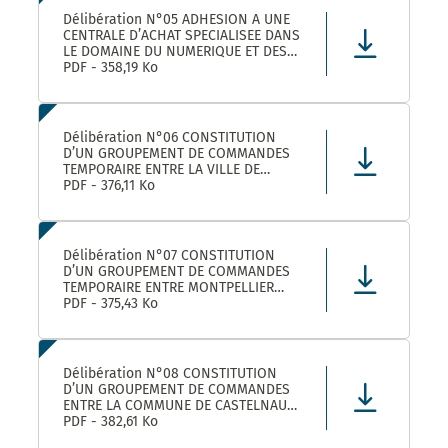
Délibération N°05 ADHESION A UNE
CENTRALE D’ACHAT SPECIALISEE DANS
LE DOMAINE DU NUMERIQUE ET DES
TELECOMS DENOMMEE « CANUT »
PDF - 358,19 Ko
Délibération N°06 CONSTITUTION
D’UN GROUPEMENT DE COMMANDES
TEMPORAIRE ENTRE LA VILLE DE
MONTPELLIER, LA COMMUNE DE
PDF - 376,11 Ko
CASTELNAU-LE-LEZ ET PLUSIEURS
AUTRES ACHETEURS PUBLICS POUR
L’ACHAT DE FOURNITURES
ADMINISTRATIVES DE BUREAU –
Délibération N°07 CONSTITUTION
ADHÉSION AU GROUPEMENT DE CO
D’UN GROUPEMENT DE COMMANDES
TEMPORAIRE ENTRE MONTPELLIER
MEDITERRANEE METROPOLE, LA VILLE
PDF - 375,43 Ko
DE CASTELNAU-LE-LEZ, ET PLUSIEURS
AUTRES ACHETEURS PUBLICS POUR LA
FOURNITURE DE PRODUITS ET
MATERIELS D’ENTRETIEN DES LOCAUX
Délibération N°08 CONSTITUTION
– ADHÉS
D’UN GROUPEMENT DE COMMANDES
ENTRE LA COMMUNE DE CASTELNAU-
LE-LEZ, LE CENTRE COMMUNAL
PDF - 382,61 Ko
D’ACTION SOCIALE DE CASTELNAU-LE-