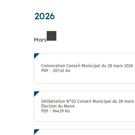
jardins
Déclarer
des
Forum : une
aventure
partagés
un
Proximités
concertation
unique !
incident
2026
Eurêka
citoyenne
jusqu’au 8
octobre
Mars
Futur
« visage »
de la rue
Ressources de Mars 202
d’Aquitaine
: donnez
Convocation Conseil Municipal du 28 mars 2026
votre avis
PDF - 207,43 Ko
jusqu’au 8
octobre !
950 pièges
à
Délibération N°02 Conseil Municipal du 28 mars
Élection du Maire
moustiques
PDF - 644,19 Ko
distribués
aux
habitants
du Devois