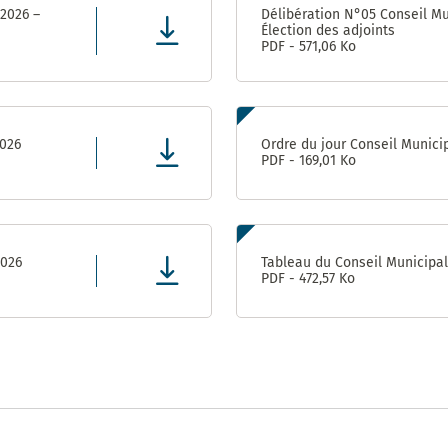
population
2017 –
Appaix
 2026 –
Délibération N°05 Conseil Mu
2020
Élection des adjoints
Vie
Gymnase des
PDF - 571,06 Ko
Administrative
Marianne D’Or
Perrières
et Citoyenne
du
(Conseil
Développement
Départemental)
Durable – 2017
Direction
2026
Ordre du jour Conseil Munici
de
PDF - 169,01 Ko
l’Enfance
Ville
ludique
&
Direction
sportive
de la
– 2013
Jeunesse
2026
Tableau du Conseil Municipa
et de
PDF - 472,57 Ko
l’Education
Prix de la
Communication
responsable au
Direction de
concours des
l’Aménagement
Meilleurs Voeux
& du
du Territoire –
Patrimoine
2010
(DAP) – Guichet
unique