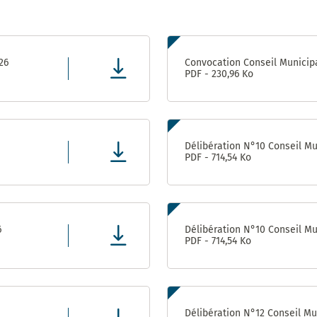
Prix
énergies
Pôle
citoyennes
Attractivité
6
– 2010 et
Patrimoine
2019
26
Convocation Conseil Municipa
(Ex
PDF - 230,96 Ko
Urbanisme
/ DPAE /
DAP)
Centre
Délibération N°10 Conseil Mun
Technique
PDF - 714,54 Ko
Municipal
Direction
des
Moyens
6
Délibération N°10 Conseil Mun
Généraux
PDF - 714,54 Ko
Direction
des
Sports
Délibération N°12 Conseil Mun