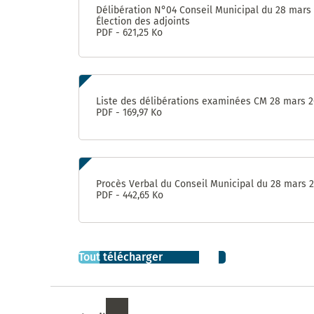
et de
Délibération N°04 Conseil Municipal du 28 mars
Sablassou
Élection des adjoints
PDF - 621,25 Ko
La
végétalisation
du Devois
menée à bien
Liste des délibérations examinées CM 28 mars 
PDF - 169,97 Ko
Un
nouveau
jardin
partagé
: Le
Procès Verbal du Conseil Municipal du 28 mars 
Terrain
PDF - 442,65 Ko
Consultation
sur le nom
de la
Tout télécharger
nouvelle
aire de jeux
à Madiba