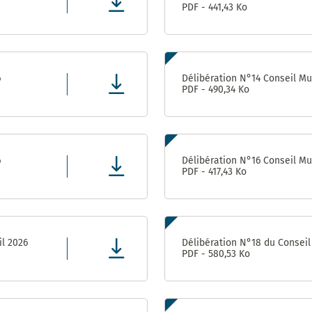
PDF - 441,43 Ko
Direction
des
Finances,
de l’Achat
et de
6
Délibération N°14 Conseil Mun
l’Evaluation
PDF - 490,34 Ko
Direction
des
ressources
humaines
6
Délibération N°16 Conseil Mun
PDF - 417,43 Ko
Direction de la
Communication
Direction
il 2026
Délibération N°18 du Conseil 
des
PDF - 580,53 Ko
Affaires
Culturelles
Service