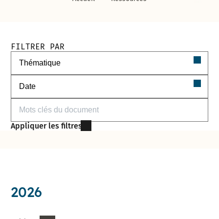
Filtres de recherche des documents
FILTRER PAR
Filtrer par thématique
Filtrer par date
Filtrer par mots-clés
Appliquer les filtres
2026