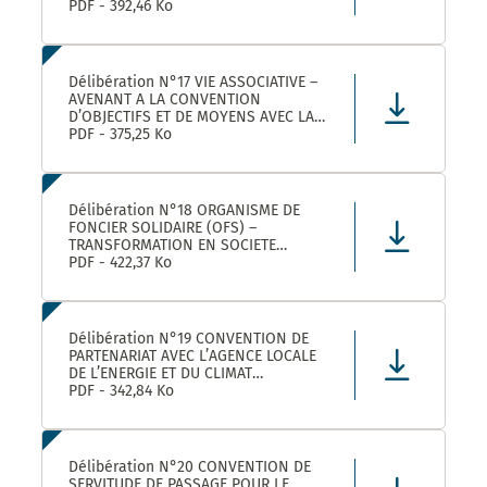
ROULER A VELO AVEC MONTPELLIER
PDF - 392,46 Ko
MEDITERRANEE METROPOLE
Délibération N°17 VIE ASSOCIATIVE –
AVENANT A LA CONVENTION
D’OBJECTIFS ET DE MOYENS AVEC LA
FEDERATION REGIONALE DES
PDF - 375,25 Ko
MAISONS DES JEUNES ET DE LA
CULTURE OCCITANIE POUR L’ANNEE
2025 DANS LE CADRE DE LA
CONVENTION DE PARTENARIAT SIGNEE
Délibération N°18 ORGANISME DE
POUR LA
FONCIER SOLIDAIRE (OFS) –
TRANSFORMATION EN SOCIETE
COOPERATIVE D’INTERET COLLECTIF
PDF - 422,37 Ko
(SCIC) – PRISE DE PARTICIPATION AU
CAPITAL – APPROBATION –
AUTORISATION DE SIGNATURE
Délibération N°19 CONVENTION DE
PARTENARIAT AVEC L’AGENCE LOCALE
DE L’ENERGIE ET DU CLIMAT
MONTPELLIER METROPOLE :
PDF - 342,84 Ko
APPROBATION DE LA CONVENTION
Délibération N°20 CONVENTION DE
SERVITUDE DE PASSAGE POUR LE