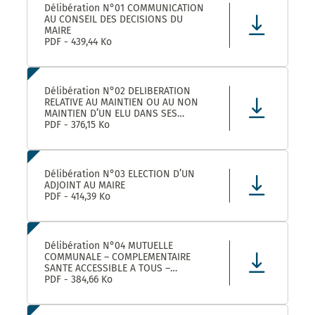
Délibération N°01 COMMUNICATION
AU CONSEIL DES DECISIONS DU
MAIRE
PDF - 439,44 Ko
Délibération N°02 DELIBERATION
RELATIVE AU MAINTIEN OU AU NON
MAINTIEN D’UN ELU DANS SES
FONCTIONS D’ADJOINT AU MAIRE
PDF - 376,15 Ko
Délibération N°03 ELECTION D’UN
ADJOINT AU MAIRE
PDF - 414,39 Ko
Délibération N°04 MUTUELLE
COMMUNALE – COMPLEMENTAIRE
SANTE ACCESSIBLE A TOUS –
CONVENTION DE PARTENARIAT AVEC
PDF - 384,66 Ko
LA MUTUELLE FAMILIALE –
APPROBATION ET AUTORISATION DE
SIGNATURE