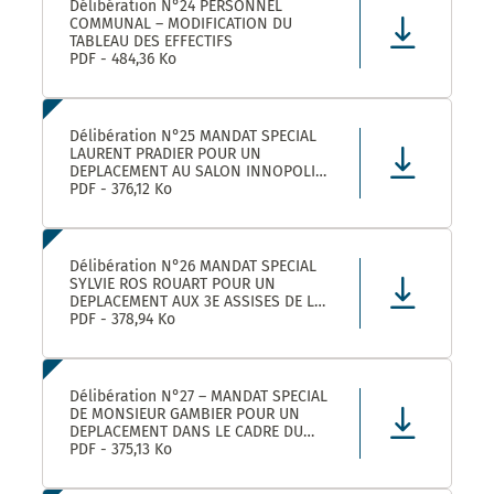
Délibération N°24 PERSONNEL
COMMUNAL – MODIFICATION DU
TABLEAU DES EFFECTIFS
PDF - 484,36 Ko
Délibération N°25 MANDAT SPECIAL
LAURENT PRADIER POUR UN
DEPLACEMENT AU SALON INNOPOLIS
A PARIS
PDF - 376,12 Ko
Délibération N°26 MANDAT SPECIAL
SYLVIE ROS ROUART POUR UN
DEPLACEMENT AUX 3E ASSISES DE LA
VOIE D’ARLES A ARLES
PDF - 378,94 Ko
Délibération N°27 – MANDAT SPECIAL
DE MONSIEUR GAMBIER POUR UN
DEPLACEMENT DANS LE CADRE DU
FORUM DES ELUS INFO JEUNES A
PDF - 375,13 Ko
PARIS