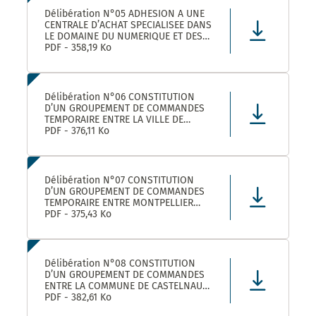
Délibération N°05 ADHESION A UNE
CENTRALE D’ACHAT SPECIALISEE DANS
LE DOMAINE DU NUMERIQUE ET DES
TELECOMS DENOMMEE « CANUT »
PDF - 358,19 Ko
Délibération N°06 CONSTITUTION
D’UN GROUPEMENT DE COMMANDES
TEMPORAIRE ENTRE LA VILLE DE
MONTPELLIER, LA COMMUNE DE
PDF - 376,11 Ko
CASTELNAU-LE-LEZ ET PLUSIEURS
AUTRES ACHETEURS PUBLICS POUR
L’ACHAT DE FOURNITURES
ADMINISTRATIVES DE BUREAU –
Délibération N°07 CONSTITUTION
ADHÉSION AU GROUPEMENT DE CO
D’UN GROUPEMENT DE COMMANDES
TEMPORAIRE ENTRE MONTPELLIER
MEDITERRANEE METROPOLE, LA VILLE
PDF - 375,43 Ko
DE CASTELNAU-LE-LEZ, ET PLUSIEURS
AUTRES ACHETEURS PUBLICS POUR LA
FOURNITURE DE PRODUITS ET
MATERIELS D’ENTRETIEN DES LOCAUX
Délibération N°08 CONSTITUTION
– ADHÉS
D’UN GROUPEMENT DE COMMANDES
ENTRE LA COMMUNE DE CASTELNAU-
LE-LEZ, LE CENTRE COMMUNAL
PDF - 382,61 Ko
D’ACTION SOCIALE DE CASTELNAU-LE-