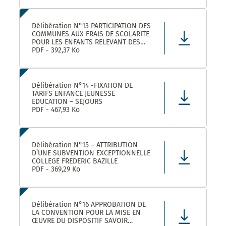
Délibération N°13 PARTICIPATION DES
COMMUNES AUX FRAIS DE SCOLARITE
POUR LES ENFANTS RELEVANT DES
DISPOSITIFS ULISS ET DAR
PDF - 392,37 Ko
SCOLARISES DANS LES ECOLES
CASTELNAUVIENNES
Délibération N°14 -FIXATION DE
TARIFS ENFANCE JEUNESSE
EDUCATION – SEJOURS
PDF - 467,93 Ko
Délibération N°15 – ATTRIBUTION
D’UNE SUBVENTION EXCEPTIONNELLE
COLLEGE FREDERIC BAZILLE
PDF - 369,29 Ko
Délibération N°16 APPROBATION DE
LA CONVENTION POUR LA MISE EN
ŒUVRE DU DISPOSITIF SAVOIR