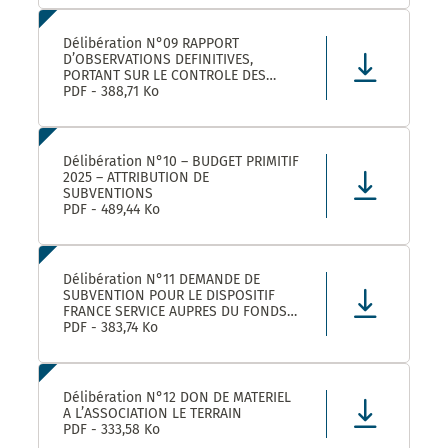
LEZ ET SES ETABLISSEMENTS
RATTACHÉS POUR LA FOURNITURE, LA
LIVRAISON ET LA GESTION DE TITRES
Délibération N°09 RAPPORT
RESTAURANT E
D’OBSERVATIONS DEFINITIVES,
PORTANT SUR LE CONTROLE DES
COMPTES ET DE LA GESTION DE
PDF - 388,71 Ko
MONTPELLIER MEDITERRANEE
METROPOLE AU TITRE DES EXERCICES
2019 ET SUIVANTS
Délibération N°10 – BUDGET PRIMITIF
2025 – ATTRIBUTION DE
SUBVENTIONS
PDF - 489,44 Ko
Délibération N°11 DEMANDE DE
SUBVENTION POUR LE DISPOSITIF
FRANCE SERVICE AUPRES DU FONDS
NATIONAL D’AMENAGEMENT ET DE
PDF - 383,74 Ko
DEVELOPPEMENT DU TERRITOIRE ET
DU FONDS NATIONAL FRANCE
SERVICES AU TITRE DE L’ANNEE 2025
Délibération N°12 DON DE MATERIEL
A L’ASSOCIATION LE TERRAIN
PDF - 333,58 Ko