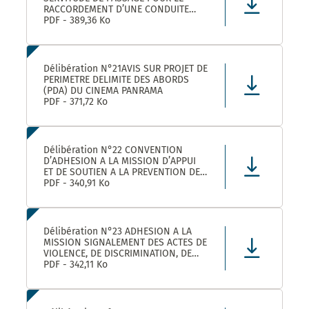
RACCORDEMENT D’UNE CONDUITE
EAUX PLUVIALES DANS LE CADRE DE
PDF - 389,36 Ko
L’OPERATION SOLENZANA 1825
AVENUE DE L’EUROPE SUR LA
PARCELLE COMMUNALE CN 170
Délibération N°21AVIS SUR PROJET DE
PERIMETRE DELIMITE DES ABORDS
(PDA) DU CINEMA PANRAMA
PDF - 371,72 Ko
Délibération N°22 CONVENTION
D’ADHESION A LA MISSION D’APPUI
ET DE SOUTIEN A LA PREVENTION DES
RISQUES PROFESSIONNELS
PDF - 340,91 Ko
Délibération N°23 ADHESION A LA
MISSION SIGNALEMENT DES ACTES DE
VIOLENCE, DE DISCRIMINATION, DE
HARCELEMENT ET D’AGISSEMENTS
PDF - 342,11 Ko
SEXISTES PROPOSEE PAR LE CDG34