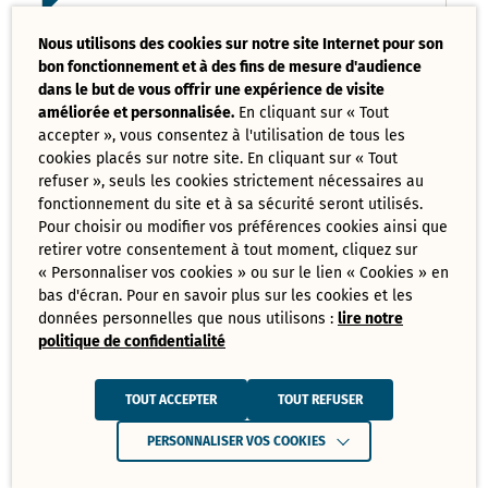
Liste des délibérations examinées
Nous utilisons des cookies sur notre site Internet pour son
Conseil Municipal 17 mars 2025
bon fonctionnement et à des fins de mesure d'audience
PDF - 121,08 Ko
dans le but de vous offrir une expérience de visite
améliorée et personnalisée.
En cliquant sur « Tout
accepter », vous consentez à l'utilisation de tous les
Ordre du jour du Conseil Municipal 17
cookies placés sur notre site. En cliquant sur « Tout
mars 2025
PDF - 73,70 Ko
refuser », seuls les cookies strictement nécessaires au
fonctionnement du site et à sa sécurité seront utilisés.
Pour choisir ou modifier vos préférences cookies ainsi que
retirer votre consentement à tout moment, cliquez sur
Tout
« Personnaliser vos cookies » ou sur le lien « Cookies » en
télécharger
bas d'écran. Pour en savoir plus sur les cookies et les
données personnelles que nous utilisons :
lire notre
politique de confidentialité
Juin
Ressources de Juin 2025
TOUT ACCEPTER
TOUT REFUSER
Convocation Conseil Municipal du 30
PERSONNALISER VOS COOKIES
juin 2025
PDF - 231,28 Ko