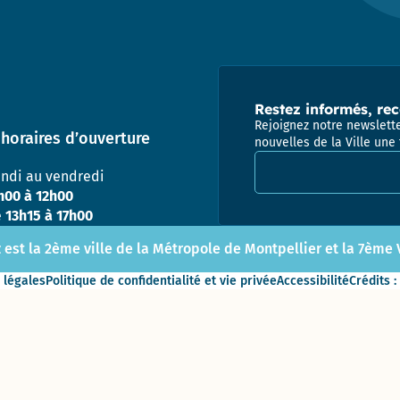
population
2017 –
Appaix
2020
Vie
Gymnase des
Administrative
Marianne D’Or
Perrières
et Citoyenne
du
(Conseil
Développement
Départemental)
Restez informés, rec
Durable – 2017
Direction
Rejoignez notre newslette
de
horaires d’ouverture
nouvelles de la Ville une 
l’Enfance
Ville
Adresse email pour la
ludique
undi au vendredi
&
Direction
h00 à 12h00
sportive
de la
e
13h15 à 17h00
– 2013
Jeunesse
et de
 est la 2ème ville de la Métropole de Montpellier et la 7ème Vi
l’Education
Prix de la
Communication
 légales
Politique de confidentialité et vie privée
Accessibilité
Crédits :
responsable au
Direction de
concours des
l’Aménagement
Meilleurs Voeux
& du
du Territoire –
Patrimoine
2010
(DAP) – Guichet
unique