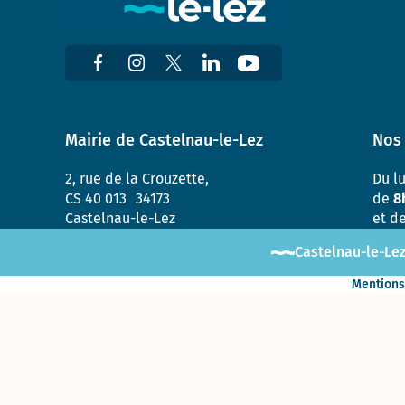
et de
Sablassou
La
végétalisation
du Devois
menée à bien
Mairie de Castelnau-le-Lez
Nos 
Un
nouveau
2, rue de la Crouzette,
Du l
jardin
CS 40 013 34173
de
8
partagé
Castelnau-le-Lez
et d
: Le
Terrain
Castelnau-le-Lez
Mentions
Consultation
sur le nom
de la
nouvelle
aire de jeux
à Madiba