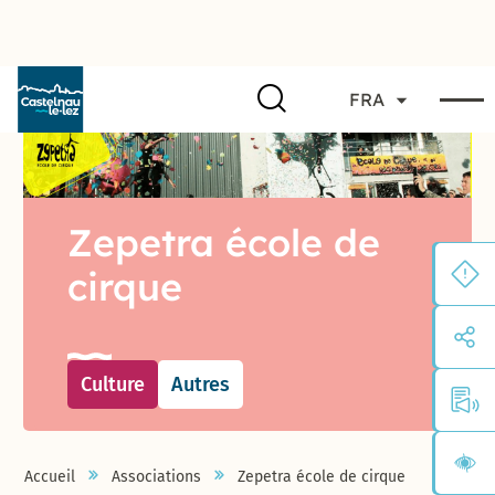
FRA
Zepetra école de
cirque
Culture
Autres
Accueil
Associations
Zepetra école de cirque