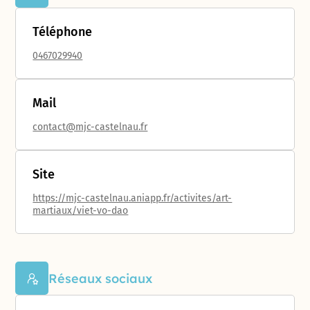
Téléphone
0467029940
Mail
contact@mjc-castelnau.fr
Site
https://mjc-castelnau.aniapp.fr/activites/art-
martiaux/viet-vo-dao
Réseaux sociaux