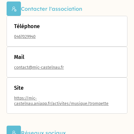
Contacter l'association
Téléphone
0467029940
Mail
contact@mjc-castelnau.fr
Site
https://mjc-
castelnau.aniapp.fr/activites/musique/trompette
Réseaux sociaux