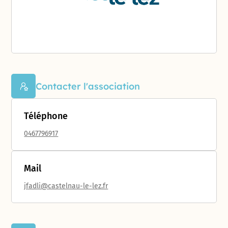
Contacter l'association
Téléphone
0467796917
Mail
jfadli@castelnau-le-lez.fr