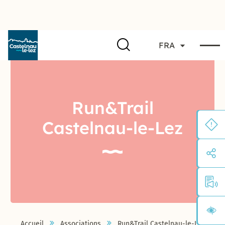
FRA
Run&Trail
Castelnau-le-Lez
Accueil
Associations
Run&Trail Castelnau-le-Lez