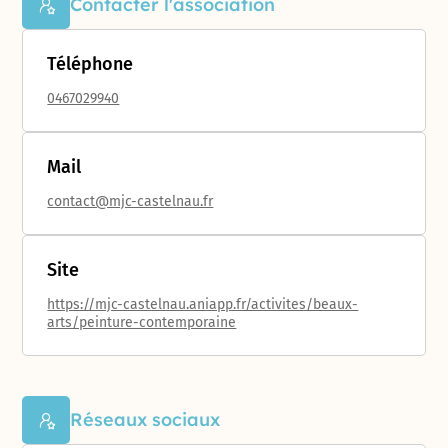
Contacter l'association
Téléphone
0467029940
Mail
contact@mjc-castelnau.fr
Site
https://mjc-castelnau.aniapp.fr/activites/beaux-
arts/peinture-contemporaine
Réseaux sociaux