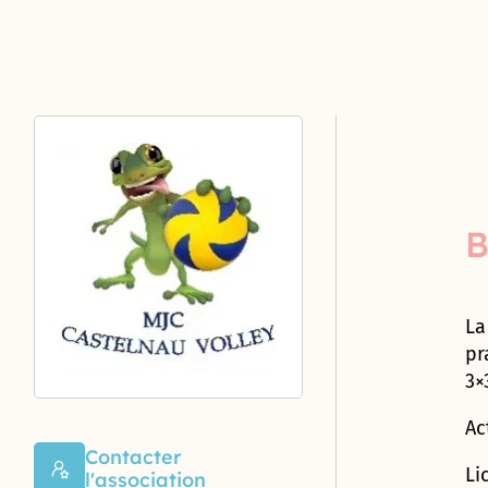
administratifs
par le
entrepreneurs
publics
street
Tapage
3-
et
Accessibilité
des
service
d’ici
dance
11
jardins
et inclusion
Proximités
Castelnau
des sports
dans
ans
Affichage
Castelnau-le-
Mas de
Passion
le
Associations
libre
Lez agit
Le street
Rochet
2025
Le
parc
d’ici
CCAS
11-
contre les
art
sport
des
18
violences
s’épanouit
Collectivités
Maison
à
Berges
ans
intrafamiliales
Sportifs
dans les
territoriales
des
Le
l’école
du Lez
d’ici
rues de
Proximités
handicap
!
Castelnau-
18
L’animal
Europe
dans les
Terre
Budget
le-Lez !
ans
dans la
Agents
écoles
de
7
B
et
ville
d’ici
Maison
jeux
nouvelles
plus
Lutter
des
Etablissements
2024
Nos labels et
boîtes à
contre
Prévention
Proximités
Élus
d’accueil à
récompenses
livres à
les
La prise
Incendie
Devois
d’ici
Castelnau
Castelnau-
La
nuisibles
en
le-Lez
compte
pr
Jumelage
Maison
suite à un
Structures
Défibrillateur
du
Collecte
3×
des
sondage
spécialisées
handicap
des
Proximités
citoyen !
déchets
Réservation
Caylus
Ac
d’espace
La
Aménagement
Contacter
parentalité,
Les
Maison
Li
de la place du
l'association
une