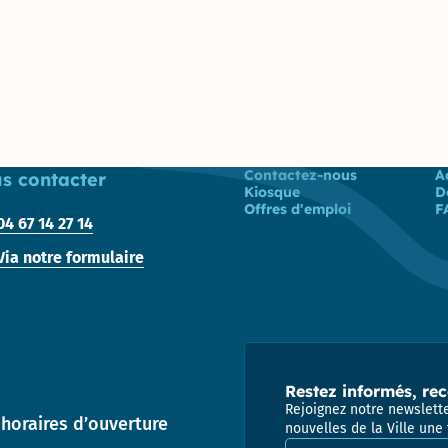
Direction
des
Finances,
de l’Achat
et de
l’Evaluation
Direction
Liste des liens
Contactez-nous
A
s contacter
des
Kiosque
D
ressources
Offres d'emploi
F
04 67 14 27 14
humaines
Via notre formulaire
Direction de la
Communication
Direction
des
Affaires
Restez informés, rec
Culturelles
Rejoignez notre newslette
horaires d’ouverture
nouvelles de la Ville une 
Service
Adresse email pour la