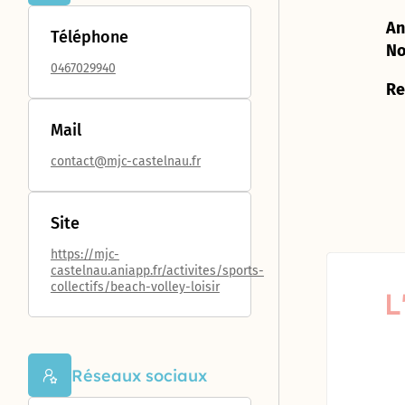
jardins
Déclarer
des
Forum : une
aventure
partagés
un
Proximités
concertation
An
unique !
Téléphone
incident
Eurêka
citoyenne
No
jusqu’au 8
0467029940
octobre
Re
Futur
Mail
« visage »
de la rue
contact@mjc-castelnau.fr
d’Aquitaine
: donnez
votre avis
Site
jusqu’au 8
octobre !
https://mjc-
castelnau.aniapp.fr/activites/sports-
950 pièges
collectifs/beach-volley-loisir
L
à
moustiques
distribués
aux
Réseaux sociaux
habitants
du Devois