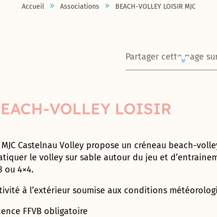
saison
Proximités
les
préparation
Avec Clara
Point
sort un
« l’authenticité
au service
Affichage
Bâtiments
5 plateaux
Loubat,
Accueil
Associations
BEACH-VOLLEY LOISIR MJC
de
Demander
Covoiturage
Le
de Caylus
pouvoirs
aux Jeux
Jung,
info
nouvel
prime dans les
de la
légal
Charte
:
multisport
peintre du
Montpellier
un
Parcours
sport
du Maire
olympiques
oubliez le
jeunes
ouvrage, « Le
événements
collectivité
européenne
Economies
dédiés
rêve et de la
Méditerranée
logement
Matrimoine
à
2024
cheesecake
Maison
Pacte
que
pour
d’énergie
aux sports
joie, reçoit
Autopartage
Métropole
social
l’école
de New-
des
Les chiens
écrivain-
j’organise »
l’égalité des
collectifs
dans son
: stations
York, vous
Une
Proximités
dangereux
lecteur »
femmes et
atelier
Partager cette page sur
Modulauto
Le
Accompagner
Maternelles
allez
œuvre,
Eurêka
des
castelnauvien
Daniella
de
Une
brûlage
les
et
adorer
un
hommes
Le médecin
Trochu :
Castelnau
aire
de
personnes
élémentaires
celui de
artiste
Maison
dans la vie
Magalie
le don
de
Amandine
déchets
en situation
Castelnau-
des
locale
Miló alerte
d’organe,
street
Roques, une
Stationnements
de handicap
le-Lez
Inscription
Proximités
avec son
parlez-
EACH-VOLLEY LOISIR
dance
voix qui
/ Parking
Enlèvement
scolaire
Devois
témoignage
en en
Label
au
porte et des
des tags
Mutuelle
Kévin
« Mon
famille !
ville
cœur
engagements
communale
Jardry :
burn-out
Maison
Services
prudente
du
citoyens
My Big
en blouse
des
Périscolaires
– 2023
parc
Gérard
 MJC Castelnau Volley propose un créneau beach-volley
Bang, le
blanche »
S’impliquer
Proximités
(ALP)
des
Mercier
atiquer le volley sur sable autour du jeu et d’entrainem
sport
dans des
Europe
Berges
et José
Point
3 ou 4×4.
sans
actions
du Lez
Roma,
Restauration
d’Appui au
trop
bénévoles
porte-
Maison
scolaire
Numérique
d’efforts
tivité à l’extérieur soumise aux conditions météorolog
drapeaux
des
Associatif
Piscine
Proximités
(PANA)
métropolitaine
Accueils
Cyril Dupuy et
cence FFVB obligatoire
du Mas de
« Christine
mercredis