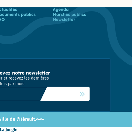
 utiles
ctualités
Agenda
ocuments publics
Marchés publics
AQ
Newsletter
evez notre newsletter
r et recevez les dernières
fois par mois.
 newsletter
lle de l’Hérault.
 La Jungle