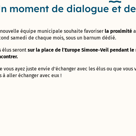
son
Rochet
CARON »
n moment de dialogue et de
Label Or
et
entreprise
« Territoire
vacances
Vaonis, une
Maison
Innovant »
Tennis
success-story
France
club
astronomique
Services
municipal
Label
 nouvelle équipe municipale souhaite favoriser
la proximité
a
!
Prado
Terre
cond samedi de chaque mois, sous un barnum dédié.
Concorde
de
Le
Avec Le Clos
Jeux
parcours
s élus seront
sur la place de l’Europe Simone-Veil pendant le
de l’Aube
Cabinet
2024
de santé
ncontrer.
rouge et
du
Colette-
Garriga, cap
Maire
Besson
Prix de
e vous ayez juste envie d’échanger avec les élus ou que vous vo
sur
la
s à aller échanger avec eux !
l’authenticité
Centre
Création
Boulodrome
!
Communal
Cap
municipal
d’Action
Com
« Henri
Sociale
2018
Salvador »
Direction de
Démarche
Skate
l’administration
Bâtiment
park
générale et des
Durable
municipal
services à la
Occitanie
Tom