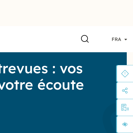
FRA
trevues : vos
 votre écoute