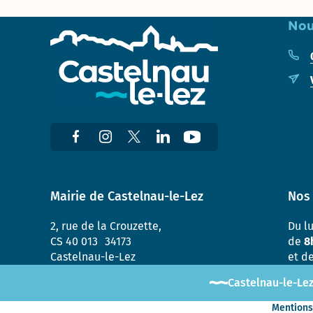
et de
Sablassou
Nou
La
végétalisation
du Devois
menée à bien
Un
nouveau
jardin
partagé
: Le
Terrain
Mairie de Castelnau-le-Lez
Nos 
Consultation
2, rue de la Crouzette,
Du l
sur le nom
CS 40 013 34173
de
8
de la
Castelnau-le-Lez
et d
nouvelle
aire de jeux
Castelnau-le-Lez
à Madiba
Mentions