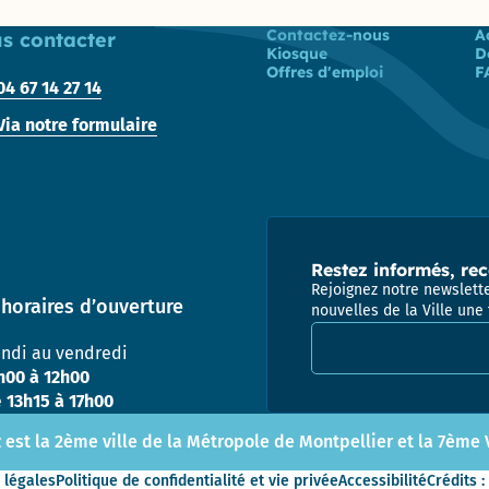
population
2017 –
Appaix
2020
Liste des liens
Contactez-nous
A
s contacter
Vie
Gymnase des
Kiosque
D
Administrative
Marianne D’Or
Perrières
Offres d'emploi
F
04 67 14 27 14
et Citoyenne
du
(Conseil
Développement
Départemental)
Via notre formulaire
Durable – 2017
Direction
de
l’Enfance
Ville
ludique
&
Direction
sportive
de la
Restez informés, rec
– 2013
Jeunesse
Rejoignez notre newslette
et de
horaires d’ouverture
nouvelles de la Ville une 
l’Education
Prix de la
Adresse email pour la
Communication
undi au vendredi
responsable au
Direction de
h00 à 12h00
concours des
l’Aménagement
e
13h15 à 17h00
Meilleurs Voeux
& du
du Territoire –
Patrimoine
 est la 2ème ville de la Métropole de Montpellier et la 7ème Vi
2010
(DAP) – Guichet
unique
 légales
Politique de confidentialité et vie privée
Accessibilité
Crédits :