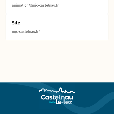
animation@mjc-castelnau.fr
Site
mjc-castelnau.fr/